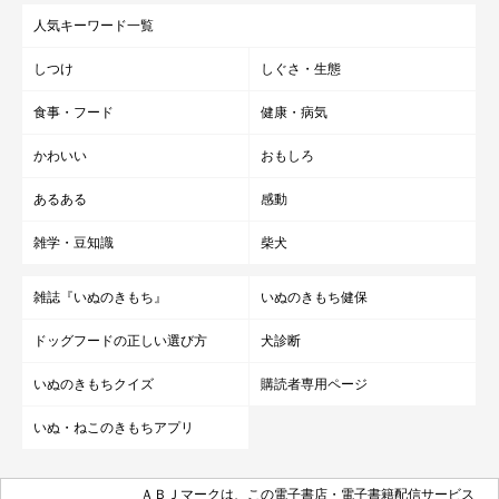
人気キーワード一覧
しつけ
しぐさ・生態
食事・フード
健康・病気
かわいい
おもしろ
あるある
感動
雑学・豆知識
柴犬
雑誌『いぬのきもち』
いぬのきもち健保
ドッグフードの正しい選び方
犬診断
いぬのきもちクイズ
購読者専用ページ
いぬ・ねこのきもちアプリ
ＡＢＪマークは、この電子書店・電子書籍配信サービス