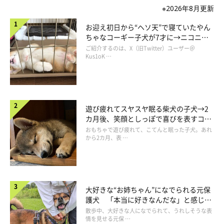
※2026年8月更新
お迎え初日から“ヘソ天”で寝ていたやん
ちゃなコーギー子犬が7才に→ニコニ
コ“コーギースマイル”が魅力のコに成
ご紹介するのは、X（旧Twitter）ユーザー＠
長！
Kus1oK …
遊び疲れてスヤスヤ眠る柴犬の子犬→2
カ月後、笑顔としっぽで喜びを表すコに
成長！
おもちゃで遊び疲れて、こてんと眠った子犬。あれ
から2カ月、表 …
大好きな“お姉ちゃん”になでられる元保
護犬 「本当に好きなんだな」と感じる
表情にほっこり
散歩中、大好きな人になでられて、うれしそうな表
情を見せる元保 …