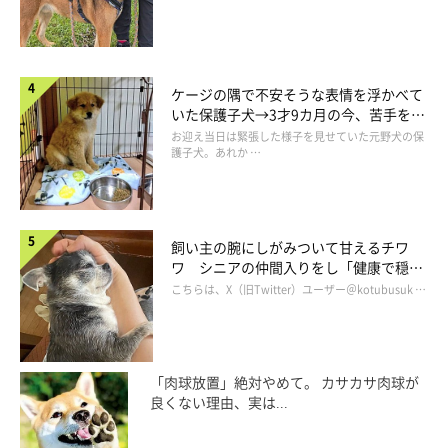
ケージの隅で不安そうな表情を浮かべて
いた保護子犬→3才9カ月の今、苦手を克
服し頼もしいコに成長！
お迎え当日は緊張した様子を見せていた元野犬の保
護子犬。あれか …
飼い主の腕にしがみついて甘えるチワ
ワ シニアの仲間入りをし「健康で穏や
かな暮らしが続いてほしい」と願う
こちらは、X（旧Twitter）ユーザー＠kotubusuk …
「肉球放置」絶対やめて。 カサカサ肉球が
良くない理由、実は...