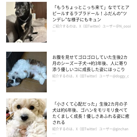
「もうちょっとこっち来て」なでてとア
ピールするラブラドール！ふだんの“ツ
ンデレ”な様子にもキュン
ご紹介するのは、X（旧Twitter）ユーザー＠N_oooi
…
お腹を見せてゴロゴロしていた生後2カ
月のシーズー子犬→約3年後、人に寄り
添う優しいコに成長した姿にほっこり
紹介するのは、X（旧Twitter）ユーザー@doggy_c
…
「小さくて心配だった」生後2カ月の子
犬は約6年後、ゴハンをモリモリ食べて
たくましく成長！優しさあふれる姿に癒
される
紹介するのは、X（旧Twitter）ユーザー@ginchan
…