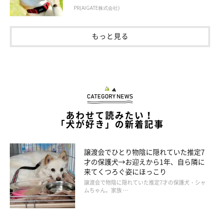
PR(AIGATE株式会社)
もっと見る
あわせて読みたい！
「犬が好き」の新着記事
譲渡会でひとり物陰に隠れていた推定7
才の保護犬→お迎えから1年、自ら隣に
来てくつろぐ姿にほっこり
譲渡会で物陰に隠れていた推定7才の保護犬・シャ
ムちゃん。家族 …