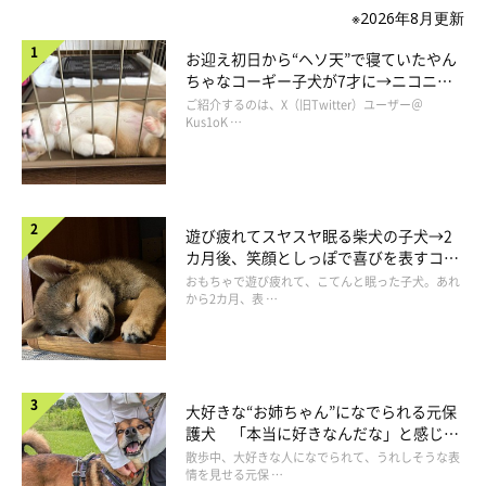
※2026年8月更新
お迎え初日から“ヘソ天”で寝ていたやん
ちゃなコーギー子犬が7才に→ニコニ
コ“コーギースマイル”が魅力のコに成
ご紹介するのは、X（旧Twitter）ユーザー＠
長！
Kus1oK …
遊び疲れてスヤスヤ眠る柴犬の子犬→2
カ月後、笑顔としっぽで喜びを表すコに
成長！
おもちゃで遊び疲れて、こてんと眠った子犬。あれ
から2カ月、表 …
大好きな“お姉ちゃん”になでられる元保
護犬 「本当に好きなんだな」と感じる
表情にほっこり
散歩中、大好きな人になでられて、うれしそうな表
情を見せる元保 …