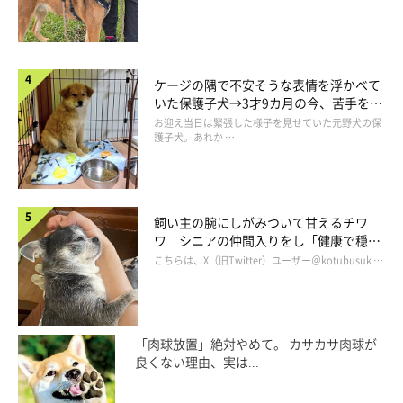
ケージの隅で不安そうな表情を浮かべて
いた保護子犬→3才9カ月の今、苦手を克
服し頼もしいコに成長！
お迎え当日は緊張した様子を見せていた元野犬の保
護子犬。あれか …
飼い主の腕にしがみついて甘えるチワ
ワ シニアの仲間入りをし「健康で穏や
かな暮らしが続いてほしい」と願う
こちらは、X（旧Twitter）ユーザー＠kotubusuk …
「肉球放置」絶対やめて。 カサカサ肉球が
良くない理由、実は...