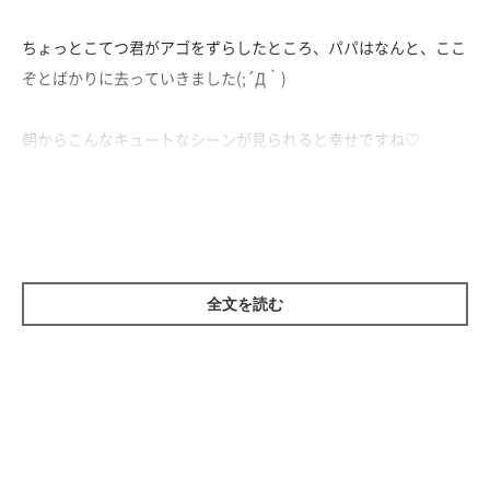
ちょっとこてつ君がアゴをずらしたところ、パパはなんと、ここ
ぞとばかりに去っていきました(;´Д｀)
朝からこんなキュートなシーンが見られると幸せですね♡
こてつ君、ちゃんとお見送りはするんだよ♪
全文を読む