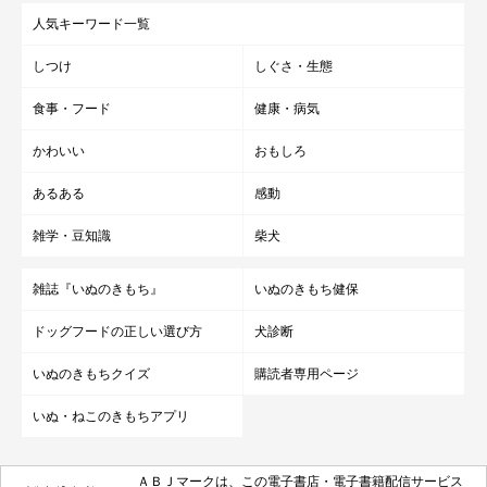
人気キーワード一覧
しつけ
しぐさ・生態
食事・フード
健康・病気
かわいい
おもしろ
あるある
感動
雑学・豆知識
柴犬
雑誌『いぬのきもち』
いぬのきもち健保
ドッグフードの正しい選び方
犬診断
いぬのきもちクイズ
購読者専用ページ
いぬ・ねこのきもちアプリ
ＡＢＪマークは、この電子書店・電子書籍配信サービス