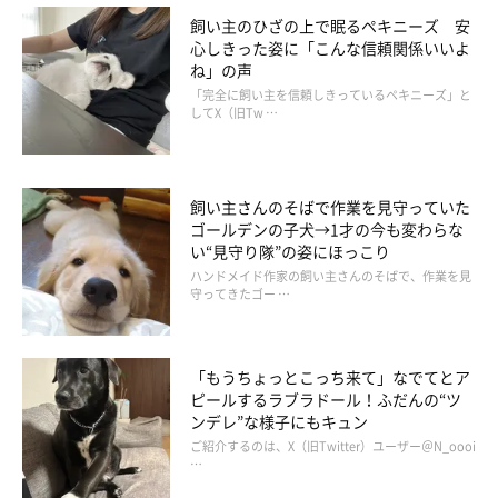
飼い主のひざの上で眠るペキニーズ 安
心しきった姿に「こんな信頼関係いいよ
ね」の声
「完全に飼い主を信頼しきっているペキニーズ」と
してX（旧Tw …
飼い主さんのそばで作業を見守っていた
ゴールデンの子犬→1才の今も変わらな
い“見守り隊”の姿にほっこり
ハンドメイド作家の飼い主さんのそばで、作業を見
守ってきたゴー …
「もうちょっとこっち来て」なでてとア
ピールするラブラドール！ふだんの“ツ
ンデレ”な様子にもキュン
ご紹介するのは、X（旧Twitter）ユーザー＠N_oooi
…