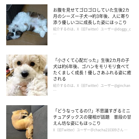
お腹を見せてゴロゴロしていた生後2カ
月のシーズー子犬→約3年後、人に寄り
添う優しいコに成長した姿にほっこり
紹介するのは、X（旧Twitter）ユーザー@doggy_c
…
かぼすちゃんとおさんぽ。
「小さくて心配だった」生後2カ月の子
かぼちゃんのクンクンも
犬は約6年後、ゴハンをモリモリ食べて
特別に念入りです。
たくましく成長！優しさあふれる姿に癒
される
紹介するのは、X（旧Twitter）ユーザー@ginchan
…
「どうなってるの!?」不思議すぎるミニ
チュアダックスの寝相が話題 普段の甘
えん坊な姿にもほっこり
X（旧Twitter）ユーザー＠chacha210309さん …