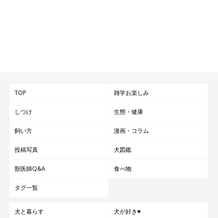
TOP
雑学お楽しみ
かぼすちゃんとおさんぽ。
しつけ
生態・健康
心がのびのびするような
飼い方
漫画・コラム
お散歩をすることができます。
投稿写真
犬図鑑
獣医師Q&A
食べ物
タグ一覧
犬と暮らす
犬が好き♥