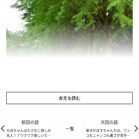
全文を読む
かぼすちゃんとおさんぽ。
柔らかな緑の葉っぱたちが
前回の話
次回の話
私たちをゆらゆらと迎えてくれました。
一覧
かぼちゃんはたけのこ探しの
柴犬かぼすちゃんちは、ワン
名人！？ワクワク楽しいたけ
コもニャンコも暑さが苦手…