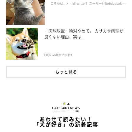
かぼすちゃんとおさんぽ。
かな暮らしが続いてほしい」と願う
こちらは、X（旧Twitter）ユーザー＠kotubusuk …
朝露に濡れた緑の匂い。
「肉球放置」絶対やめて。 カサカサ肉球が
良くない理由、実は...
PR(AIGATE株式会社)
もっと見る
あわせて読みたい！
「犬が好き」の新着記事