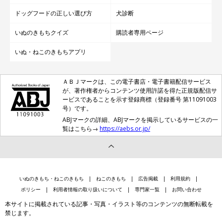
ドッグフードの正しい選び方
犬診断
いぬのきもちクイズ
購読者専用ページ
いぬ・ねこのきもちアプリ
ＡＢＪマークは、この電子書店・電子書籍配信サービス
が、著作権者からコンテンツ使用許諾を得た正規版配信サ
ービスであることを示す登録商標（登録番号 第11091003
号）です。
ABJマークの詳細、ABJマークを掲示しているサービスの一
覧はこちら→
https://aebs.or.jp/
いぬのきもち・ねこのきもち
ねこのきもち
広告掲載
利用規約
ポリシー
利用者情報の取り扱いについて
専門家一覧
お問い合わせ
本サイトに掲載されている記事・写真・イラスト等のコンテンツの無断転載を
禁じます。