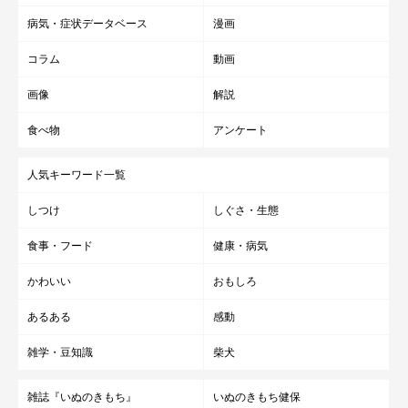
病気・症状データベース
漫画
コラム
動画
画像
解説
食べ物
アンケート
人気キーワード一覧
しつけ
しぐさ・生態
食事・フード
健康・病気
かわいい
おもしろ
あるある
感動
かぼすちゃんとおさんぽ。
雑学・豆知識
柴犬
かぼちゃんとのお散歩だから
雑誌『いぬのきもち』
いぬのきもち健保
たくさん写真を撮ることができるんだなぁ。