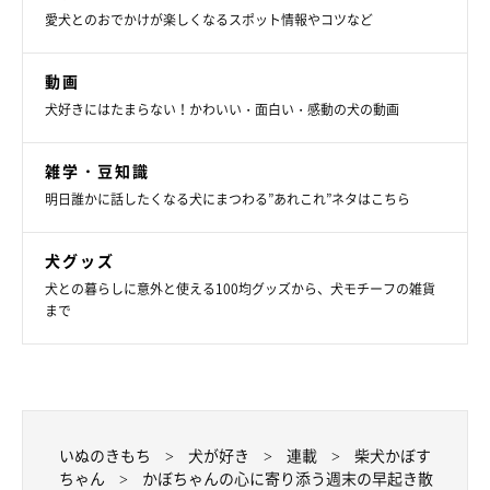
愛犬とのおでかけが楽しくなるスポット情報やコツなど
かぼすちゃんとおさんぽ。
動画
犬好きにはたまらない！かわいい・面白い・感動の犬の動画
１８キロもある体で
リードをグイグイ引っ張るから、
雑学・豆知識
綱引きみたいなお散歩だったなぁ。
明日誰かに話したくなる犬にまつわる”あれこれ”ネタはこちら
犬グッズ
犬との暮らしに意外と使える100均グッズから、犬モチーフの雑貨
まで
いぬのきもち
犬が好き
連載
柴犬かぼす
ちゃん
かぼちゃんの心に寄り添う週末の早起き散