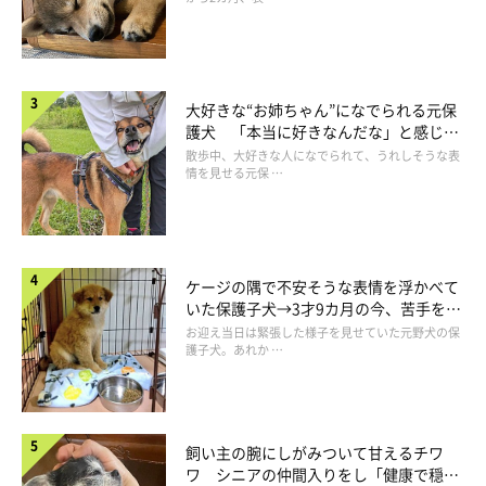
大好きな“お姉ちゃん”になでられる元保
護犬 「本当に好きなんだな」と感じる
表情にほっこり
散歩中、大好きな人になでられて、うれしそうな表
情を見せる元保 …
ケージの隅で不安そうな表情を浮かべて
いた保護子犬→3才9カ月の今、苦手を克
服し頼もしいコに成長！
お迎え当日は緊張した様子を見せていた元野犬の保
護子犬。あれか …
飼い主の腕にしがみついて甘えるチワ
ワ シニアの仲間入りをし「健康で穏や