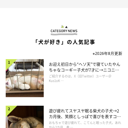
「犬が好き」の人気記事
※2026年8月更新
お迎え初日から“ヘソ天”で寝ていたやん
ちゃなコーギー子犬が7才に→ニコニ
コ“コーギースマイル”が魅力のコに成
ご紹介するのは、X（旧Twitter）ユーザー＠
長！
Kus1oK …
かぼすちゃんとおさんぽ。
朝日を浴びて輝く
レースのような木々の葉。
遊び疲れてスヤスヤ眠る柴犬の子犬→2
カ月後、笑顔としっぽで喜びを表すコに
成長！
おもちゃで遊び疲れて、こてんと眠った子犬。あれ
から2カ月、表 …