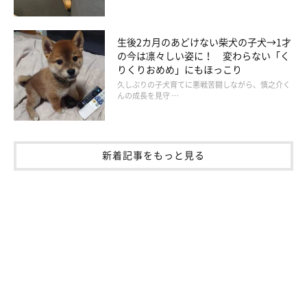
生後2カ月のあどけない柴犬の子犬→1才
の今は凛々しい姿に！ 変わらない「く
りくりおめめ」にもほっこり
久しぶりの子犬育てに悪戦苦闘しながら、慎之介く
んの成長を見守 …
新着記事をもっと見る
かぼすちゃんとおさんぽ。
そういえば先代犬のケンは
クンクンし過ぎて
黒い鼻の先が擦りむけて
ピンク色になっていたなぁ。