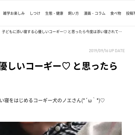
雑学お楽しみ
しつけ
生態・健康
飼い方
漫画・コラム
食べ物
投稿
子どもに添い寝する心優しいコーギー♡ と思ったら今度は添い寝されて…
2019/09/16
UP DATE
優しいコーギー♡ と思ったら
寝をはじめるコーギー犬のノエさん(*´ω｀*)♡