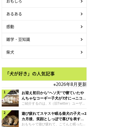
おもしろ
あるある
感動
雑学・豆知識
柴犬
「犬が好き」の人気記事
※2026年8月更新
お迎え初日から“ヘソ天”で寝ていたや
んちゃなコーギー子犬が7才に→ニコニ
コ“コーギースマイル”が魅力のコに成
ご紹介するのは、X（旧Twitter）ユーザー
＠Kus1oKg2vsgdWS2さんの愛犬でウェル
長！
遊び疲れてスヤスヤ眠る柴犬の子犬→2
シュ・コーギー・ペンブロークの神楽ちゃ
ん。今年の8月で7才になるという神楽ちゃ
カ月後、笑顔としっぽで喜びを表すコ
んですが、いったいどんな子犬時代を過ご
に成長！
おもちゃで遊び疲れて、こてんと眠った子