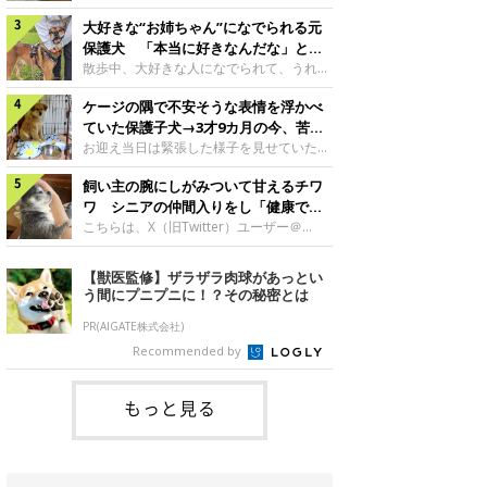
したのでしょうか。今回は、神楽ちゃんの
犬。あれから2カ月、表情や行動にさまざ
成長を飼い主さんと振り返ります！神楽ち
大好きな“お姉ちゃん”になでられる元
まな変化が見られるようになりました。遊
ゃんの成長について聞いた！お迎えから数
び疲れて眠る生後2カ月のなっちゃん遊び
保護犬 「本当に好きなんだな」と感
日後の神楽ちゃん（撮影時生後2カ月）＠
疲れた様子のなっちゃん。@Pkndg_紹介
じる表情にほっこり
散歩中、大好きな人になでられて、うれし
Kus1oKg2vsgdWS2――お迎え当初の神楽
するのは、X（旧Twitter）ユーザー
そうな表情を見せる元保護犬。甘えるよう
ちゃんの様子について教えてください。飼
@Pkndg_さんの愛犬・なっちゃん（取材
ケージの隅で不安そうな表情を浮かべ
な姿に、見ているこちらまでほっこりしま
い主さん： 「お迎え当日から“ヘソ天”で寝
時、生後4カ月／柴犬）。こちらの写真
す。大好きな“お姉ちゃん”に甘える小次郎
ていた保護子犬→3才9カ月の今、苦手
るようなコでし
は、なっちゃんが生後2カ月のころに撮影
くん妹さんになでてもらい、うれしそうな
を克服し頼もしいコに成長！
お迎え当日は緊張した様子を見せていた元
された一枚です。この日、なっちゃんは家
表情を見せる小次郎くん（2026年6月撮
野犬の保護子犬。あれから約3年半、苦手
族と一緒におもちゃで遊んでいました。た
影）。@mika_Jimmy紹介するのは、X（旧
飼い主の腕にしがみついて甘えるチワ
だったことを一つひとつ克服し、家族に寄
くさん遊んで疲れたのか、その後は眠り始
Twitter）ユーザー@mika_Jimmyさんの愛
り添う姿を見せています。お迎え当日、ケ
ワ シニアの仲間入りをし「健康で穏
めたそうです。眠るなっちゃん。
犬・小次郎くん（撮影時5才）。こちら
ージの隅で不安そうにお迎え当日のシルビ
やかな暮らしが続いてほしい」と願う
こちらは、X（旧Twitter）ユーザー＠
@Pkndg_
は、飼い主さんの妹さんと一緒に散歩をし
アちゃん。@nemonemotos今回紹介する
kotubusuke617さんが投稿した写真。写
たときに撮影したという一枚です。この
のは、X（旧Twitter）ユーザー
っているのは、愛犬でチワワのつぶしゃん
【獣医監修】ザラザラ肉球があっとい
日、飼い主さんは実家から自宅へ帰る途
@nemonemotosさんの愛犬・シルビアち
（本名：こつぶちゃん）です。飼い主さん
う間にプニプニに！？その秘密とは
中、妹さんと公園で待ち合わせ
ゃん（撮影当時、生後推定2カ月）。飼い
の腕にしがみつくつぶしゃん（撮影時6
主さんが「#最初に撮った一枚」として投
才）＠kotubusuke617撮影当時の状況に
PR(AIGATE株式会社)
稿した写真には、ケージの隅で不安そうな
ついて伺うと、飼い主さんはこう教えてく
Recommended by
表情を浮かべるシルビアちゃんの姿が写っ
れました。飼い主さん： 「ある休日のこ
ていました。こちらは、保護犬だったシル
とです。私がソファに座った途端にひざの
上にのってきたので、そのままなでながら
もっと見る
テレビを見ていたのですが、微動だにしな
いので気になって見てみると、腕にしがみ
つくような形で気持ちよさそうに