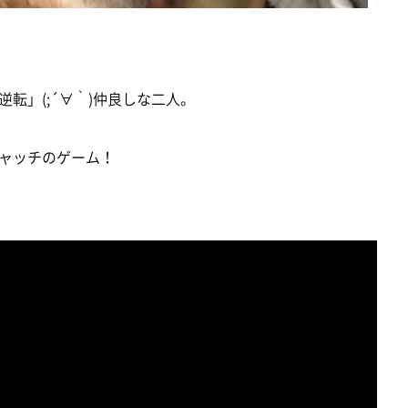
転」(;´∀｀)仲良しな二人。
ャッチのゲーム！