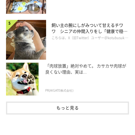
に、「家族になろう」と決意します。
こうしてむぎちゃんは、飼い主さんご夫婦が暮らす沖縄県の西表
飼い主の腕にしがみついて甘えるチワ
ワ シニアの仲間入りをし「健康で穏や
島にやってきたのでした。
かな暮らしが続いてほしい」と願う
こちらは、X（旧Twitter）ユーザー＠kotubusuk …
「肉球放置」絶対やめて。 カサカサ肉球が
良くない理由、実は...
PR(AIGATE株式会社)
もっと見る