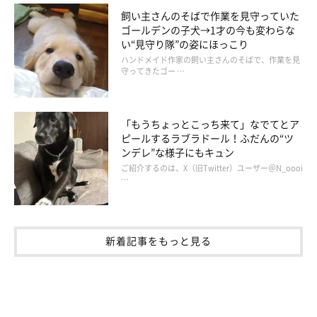
飼い主さんのそばで作業を見守っていた
@mugi_iriomote
ゴールデンの子犬→1才の今も変わらな
い“見守り隊”の姿にほっこり
おうちに来た当初からとっても温厚な性格だというむぎちゃん
ハンドメイド作家の飼い主さんのそばで、作業を見
守ってきたゴー …
は、人が大好きなのだそう♪ そのなかでも、とくに「犬好きな
人」を見分けることができるようで、見つけると駆け寄っていっ
ちゃうのだとか！
「もうちょっとこっち来て」なでてとア
ピールするラブラドール！ふだんの“ツ
ンデレ”な様子にもキュン
ご紹介するのは、X（旧Twitter）ユーザー＠N_oooi
…
新着記事をもっと見る