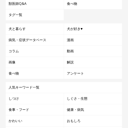
獣医師Q&A
食べ物
タグ一覧
犬と暮らす
犬が好き♥
西表島の大自然でいろんな思い出を作ろうね
病気・症状データベース
漫画
♪
コラム
動画
画像
解説
食べ物
アンケート
人気キーワード一覧
しつけ
しぐさ・生態
食事・フード
健康・病気
かわいい
おもしろ