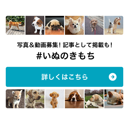
@mugi_iriomote