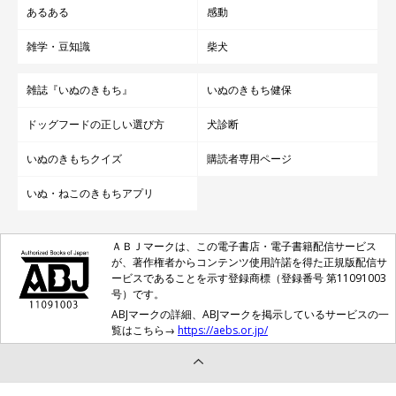
あるある
感動
雑学・豆知識
柴犬
雑誌『いぬのきもち』
いぬのきもち健保
ドッグフードの正しい選び方
犬診断
いぬのきもちクイズ
購読者専用ページ
いぬ・ねこのきもちアプリ
@mugi_iriomote
ＡＢＪマークは、この電子書店・電子書籍配信サービス
むぎちゃんと飼い主さんご夫婦が出会ってから、もうすぐ3カ
が、著作権者からコンテンツ使用許諾を得た正規版配信サ
月。むぎちゃんは西表島で初めての経験をたくさんしながら、
ービスであることを示す登録商標（登録番号 第11091003
号）です。
日々たくましく成長しています。
ABJマークの詳細、ABJマークを掲示しているサービスの一
覧はこちら→
https://aebs.or.jp/
最後に飼い主さんに、むぎちゃんへの想いを尋ねてみると、次の
ように話してくれました。