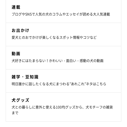
連載
ブログやSNSで人気の犬のコラムやエッセイが読める大人気連載
お出かけ
@mugi_iriomote
愛犬とのおでかけが楽しくなるスポット情報やコツなど
むぎちゃんの人懐っこさは、飼い主さんご夫婦だけでなく周りの
動画
人たちをも魅了しているようです。
犬好きにはたまらない！かわいい・面白い・感動の犬の動画
雑学・豆知識
明日誰かに話したくなる犬にまつわる”あれこれ”ネタはこちら
犬グッズ
犬との暮らしに意外と使える100均グッズから、犬モチーフの雑貨
まで