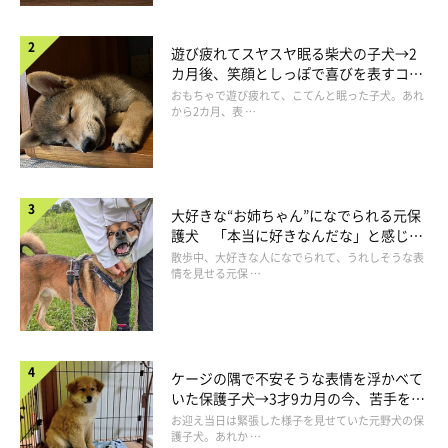
遊び疲れてスヤスヤ眠る柴犬の子犬→2
カ月後、笑顔としっぽで喜びを表すコに
成長！
おもちゃで遊び疲れて、こてんと眠った子犬。あれ
から2カ月、表 …
大好きな“お姉ちゃん”になでられる元保
護犬 「本当に好きなんだな」と感じる
表情にほっこり
散歩中、大好きな人になでられて、うれしそうな表
情を見せる元保 …
@mugi_iriomote
ケージの隅で不安そうな表情を浮かべて
むぎちゃんと会った日、ケージからむぎちゃんを抱き上げて地面
いた保護子犬→3才9カ月の今、苦手を克
におろしてあげると、しっぽを振って飼い主さんの足にスリスリ
服し頼もしいコに成長！
お迎え当日は緊張した様子を見せていた元野犬の保
護子犬。あれか …
と寄ってきてくれたのだそう。そのむぎちゃんの姿を見たとき