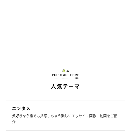
@mugi_iriomote
「むぎは基本は困り顔なのですが、表情が豊かですね。近所の方
たちからは、『人たらし犬』と呼ばれるほど、会う人会う人をメ
ロメロにする能力もあります。犬が苦手な人たちにも可愛がられ
ることもあるんです」
人気テーマ
エンタメ
犬好きなら誰でも共感しちゃう楽しいエッセイ・画像・動画をご紹
介