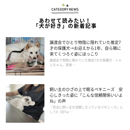
あわせて読みたい！
「犬が好き」の新着記事
むぎちゃんは「人たらし」な一面も!?
譲渡会でひとり物陰に隠れていた推定7
才の保護犬→お迎えから1年、自ら隣に
来てくつろぐ姿にほっこり
譲渡会で物陰に隠れていた推定7才の保護犬・シャ
ムちゃん。家族 …
飼い主のひざの上で眠るペキニーズ 安
心しきった姿に「こんな信頼関係いいよ
ね」の声
「完全に飼い主を信頼しきっているペキニーズ」と
してX（旧Tw …