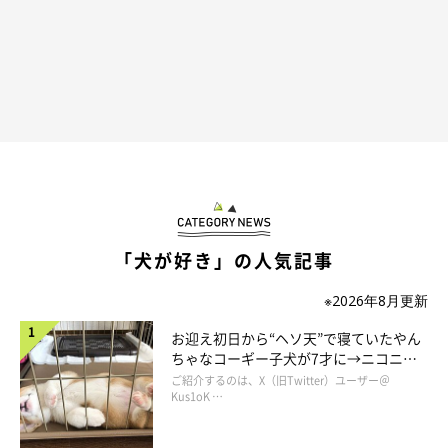
@mugi_iriomote
「『命を育てる』ということは、私にとってすごく覚悟がいるこ
とでしたが、むぎに一度会ってみようと思い、保健所に電話をし
て会いに行きました」
と飼い主さん。
「犬が好き」の人気記事
※2026年8月更新
お迎え初日から“ヘソ天”で寝ていたやん
ちゃなコーギー子犬が7才に→ニコニ
コ“コーギースマイル”が魅力のコに成
ご紹介するのは、X（旧Twitter）ユーザー＠
長！
Kus1oK …