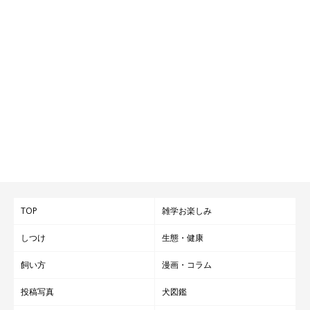
また、朝起きるのが早くなったり、ご夫婦で公園に行く時間が増
えたり、犬繋がりで仲良くなれた方もいたり！
どれもむぎちゃんのおかげで、むぎちゃんがおうちにいてくれる
だけで、日々の生活に潤いを感じているとも話してくれました。
TOP
雑学お楽しみ
しつけ
生態・健康
飼い方
漫画・コラム
投稿写真
犬図鑑