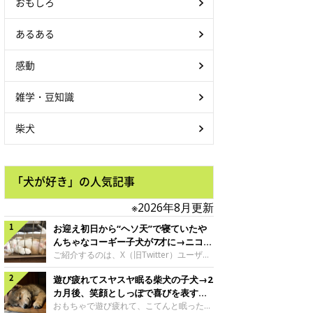
おもしろ
あるある
感動
雑学・豆知識
柴犬
「犬が好き」の人気記事
※2026年8月更新
お迎え初日から“ヘソ天”で寝ていたや
んちゃなコーギー子犬が7才に→ニコニ
コ“コーギースマイル”が魅力のコに成
ご紹介するのは、X（旧Twitter）ユーザー
＠Kus1oKg2vsgdWS2さんの愛犬でウェル
長！
遊び疲れてスヤスヤ眠る柴犬の子犬→2
シュ・コーギー・ペンブロークの神楽ちゃ
ん。今年の8月で7才になるという神楽ちゃ
カ月後、笑顔としっぽで喜びを表すコ
んですが、いったいどんな子犬時代を過ご
に成長！
おもちゃで遊び疲れて、こてんと眠った子