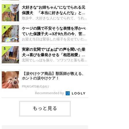
したのでしょうか。今回は、神楽ちゃんの
犬。あれから2カ月、表情や行動にさまざ
成長を飼い主さんと振り返ります！神楽ち
大好きな“お姉ちゃん”になでられる元
まな変化が見られるようになりました。遊
ゃんの成長について聞いた！お迎えから数
び疲れて眠る生後2カ月のなっちゃん遊び
保護犬 「本当に好きなんだな」と感
日後の神楽ちゃん（撮影時生後2カ月）＠
疲れた様子のなっちゃん。@Pkndg_紹介
じる表情にほっこり
散歩中、大好きな人になでられて、うれし
Kus1oKg2vsgdWS2――お迎え当初の神楽
するのは、X（旧Twitter）ユーザー
そうな表情を見せる元保護犬。甘えるよう
ちゃんの様子について教えてください。飼
@Pkndg_さんの愛犬・なっちゃん（取材
ケージの隅で不安そうな表情を浮かべ
な姿に、見ているこちらまでほっこりしま
い主さん： 「お迎え当日から“ヘソ天”で寝
時、生後4カ月／柴犬）。こちらの写真
す。大好きな“お姉ちゃん”に甘える小次郎
ていた保護子犬→3才9カ月の今、苦手
るようなコでし
は、なっちゃんが生後2カ月のころに撮影
くん妹さんになでてもらい、うれしそうな
を克服し頼もしいコに成長！
お迎え当日は緊張した様子を見せていた元
された一枚です。この日、なっちゃんは家
表情を見せる小次郎くん（2026年6月撮
野犬の保護子犬。あれから約3年半、苦手
族と一緒におもちゃで遊んでいました。た
影）。@mika_Jimmy紹介するのは、X（旧
実家の玄関で“ばぁば”の声を聞いた柴
だったことを一つひとつ克服し、家族に寄
くさん遊んで疲れたのか、その後は眠り始
Twitter）ユーザー@mika_Jimmyさんの愛
り添う姿を見せています。お迎え当日、ケ
犬→喜びを爆発させる「相思相愛」な
めたそうです。眠るなっちゃん。
犬・小次郎くん（撮影時5才）。こちら
ージの隅で不安そうにお迎え当日のシルビ
光景にほっこり
玄関でしっぽを振り、ソワソワと落ち着か
@Pkndg_
は、飼い主さんの妹さんと一緒に散歩をし
アちゃん。@nemonemotos今回紹介する
ない様子の柴犬。その先には、大好きな人
たときに撮影したという一枚です。この
のは、X（旧Twitter）ユーザー
との再会が待っていました。玄関でソワソ
【涙やけケア商品】獣医師が教える、
日、飼い主さんは実家から自宅へ帰る途
@nemonemotosさんの愛犬・シルビアち
ワする福丸くんソワソワした様子を見せる
ホントの涙やけケア！
中、妹さんと公園で待ち合わせ
ゃん（撮影当時、生後推定2カ月）。飼い
福丸くん。@totomo_fukumaru紹介する
主さんが「#最初に撮った一枚」として投
のは、X（旧Twitter）ユーザー
PR(AIGATE株式会社)
稿した写真には、ケージの隅で不安そうな
@totomo_fukumaruさんが投稿していた
Recommended by
表情を浮かべるシルビアちゃんの姿が写っ
動画。玄関でしっぽを振っているのは、愛
ていました。こちらは、保護犬だったシル
犬・福丸くん（撮影時11才／柴犬）です。
何やらソワソワしている様子が印象的です
もっと見る
が、それにはほっこりする理由がありまし
た。 玄関で聞こえた、うれしい声ばぁば
に会えて喜ぶ福丸くん。@to