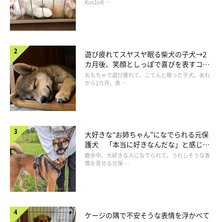
長！
Kus1oK …
遊び疲れてスヤスヤ眠る柴犬の子犬→2
カ月後、笑顔としっぽで喜びを表すコに
成長！
おもちゃで遊び疲れて、こてんと眠った子犬。あれ
から2カ月、表 …
大好きな“お姉ちゃん”になでられる元保
護犬 「本当に好きなんだな」と感じる
表情にほっこり
散歩中、大好きな人になでられて、うれしそうな表
情を見せる元保 …
ケージの隅で不安そうな表情を浮かべて