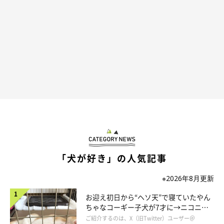
「犬が好き」の人気記事
※2026年8月更新
お迎え初日から“ヘソ天”で寝ていたやん
ちゃなコーギー子犬が7才に→ニコニ
コ“コーギースマイル”が魅力のコに成
ご紹介するのは、X（旧Twitter）ユーザー＠