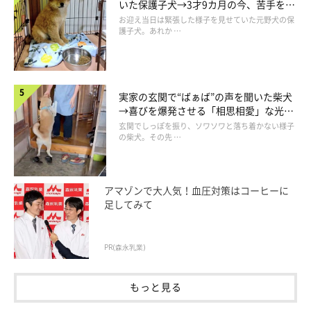
いた保護子犬→3才9カ月の今、苦手を克
服し頼もしいコに成長！
お迎え当日は緊張した様子を見せていた元野犬の保
護子犬。あれか …
実家の玄関で“ばぁば”の声を聞いた柴犬
→喜びを爆発させる「相思相愛」な光景
にほっこり
玄関でしっぽを振り、ソワソワと落ち着かない様子
の柴犬。その先 …
アマゾンで大人気！血圧対策はコーヒーに
足してみて
PR(森永乳業)
もっと見る