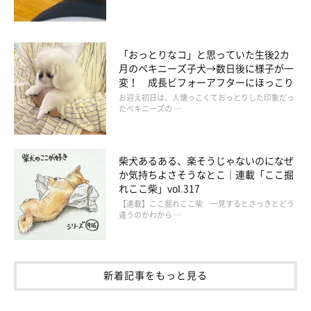
「おっとりなコ」と思っていた生後2カ
月のペキニーズ子犬→数日後に様子が一
変！ 成長ビフォーアフターにほっこり
お迎え初日は、人懐っこくておっとりした印象だっ
たペキニーズの …
柴犬あるある、楽そうじゃないのになぜ
か気持ちよさそうなとこ｜連載「ここ掘
れここ柴」vol.317
【連載】ここ掘れここ柴 一見するとさっきとどう
違うのかわから …
新着記事をもっと見る