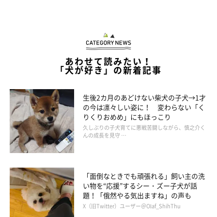
あわせて読みたい！
「犬が好き」の新着記事
生後2カ月のあどけない柴犬の子犬→1才
の今は凛々しい姿に！ 変わらない「く
りくりおめめ」にもほっこり
久しぶりの子犬育てに悪戦苦闘しながら、慎之介く
んの成長を見守 …
「面倒なときでも頑張れる」飼い主の洗
い物を“応援”するシー・ズー子犬が話
題！「俄然やる気出ますね」の声も
X（旧Twitter）ユーザー＠Olaf_ShihThu