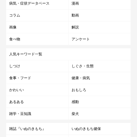
病気・症状データベース
漫画
コラム
動画
画像
解説
食べ物
アンケート
人気キーワード一覧
しつけ
しぐさ・生態
食事・フード
健康・病気
かわいい
おもしろ
あるある
感動
雑学・豆知識
柴犬
雑誌『いぬのきもち』
いぬのきもち健保