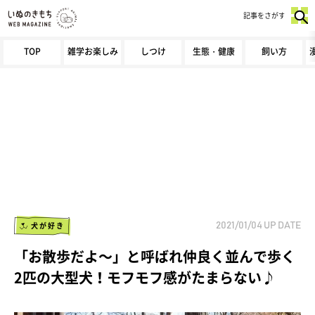
記事をさがす
TOP
雑学お楽しみ
しつけ
生態・健康
飼い方
犬が好き
2021/01/04
UP DATE
「お散歩だよ～」と呼ばれ仲良く並んで歩く
2匹の大型犬！モフモフ感がたまらない♪