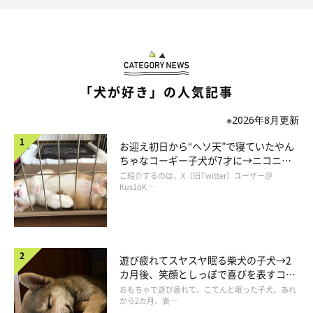
「犬が好き」の人気記事
※2026年8月更新
お迎え初日から“ヘソ天”で寝ていたやん
ちゃなコーギー子犬が7才に→ニコニ
コ“コーギースマイル”が魅力のコに成
ご紹介するのは、X（旧Twitter）ユーザー＠
長！
Kus1oK …
遊び疲れてスヤスヤ眠る柴犬の子犬→2
カ月後、笑顔としっぽで喜びを表すコに
成長！
おもちゃで遊び疲れて、こてんと眠った子犬。あれ
から2カ月、表 …