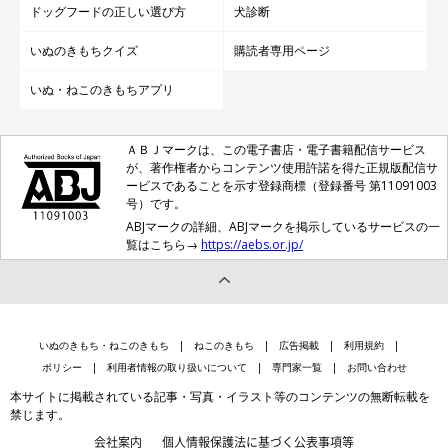
ドッグフードの正しい選び方
犬診断
いぬのきもちクイズ
購読者専用ページ
いぬ・ねこのきもちアプリ
ＡＢＪマークは、この電子書店・電子書籍配信サービス
が、著作権者からコンテンツ使用許諾を得た正規版配信サ
ービスであることを示す登録商標（登録番号 第11091003
号）です。
ABJマークの詳細、ABJマークを掲示しているサービスの一
覧はこちら→
https://aebs.or.jp/
いぬのきもち・ねこのきもち
ねこのきもち
広告掲載
利用規約
ポリシー
利用者情報の取り扱いについて
専門家一覧
お問い合わせ
本サイトに掲載されている記事・写真・イラスト等のコンテンツの無断転載を
禁じます。
会社案内
個人情報保護法に基づく公表事項等