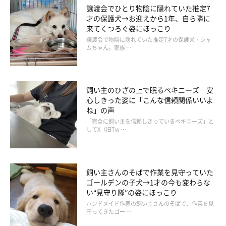
譲渡会でひとり物陰に隠れていた推定7
才の保護犬→お迎えから1年、自ら隣に
来てくつろぐ姿にほっこり
譲渡会で物陰に隠れていた推定7才の保護犬・シャ
ムちゃん。家族 …
飼い主のひざの上で眠るペキニーズ 安
心しきった姿に「こんな信頼関係いいよ
ね」の声
「完全に飼い主を信頼しきっているペキニーズ」と
してX（旧Tw …
飼い主さんのそばで作業を見守っていた
ゴールデンの子犬→1才の今も変わらな
い“見守り隊”の姿にほっこり
ハンドメイド作家の飼い主さんのそばで、作業を見
守ってきたゴー …