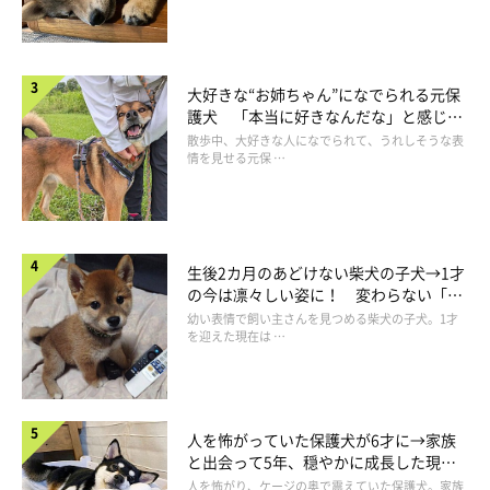
大好きな“お姉ちゃん”になでられる元保
護犬 「本当に好きなんだな」と感じる
表情にほっこり
散歩中、大好きな人になでられて、うれしそうな表
情を見せる元保 …
生後2カ月のあどけない柴犬の子犬→1才
の今は凛々しい姿に！ 変わらない「く
りくりおめめ」にもほっこり
幼い表情で飼い主さんを見つめる柴犬の子犬。1才
を迎えた現在は …
人を怖がっていた保護犬が6才に→家族
と出会って5年、穏やかに成長した現在
の姿にグッとくる
人を怖がり、ケージの奥で震えていた保護犬。家族