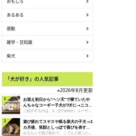
おもしろ
あるある
感動
雑学・豆知識
柴犬
「犬が好き」の人気記事
※2026年8月更新
お迎え初日から“ヘソ天”で寝ていたや
んちゃなコーギー子犬が7才に→ニコニ
コ“コーギースマイル”が魅力のコに成
ご紹介するのは、X（旧Twitter）ユーザー
＠Kus1oKg2vsgdWS2さんの愛犬でウェル
長！
遊び疲れてスヤスヤ眠る柴犬の子犬→2
シュ・コーギー・ペンブロークの神楽ちゃ
ん。今年の8月で7才になるという神楽ちゃ
カ月後、笑顔としっぽで喜びを表すコ
んですが、いったいどんな子犬時代を過ご
に成長！
おもちゃで遊び疲れて、こてんと眠った子