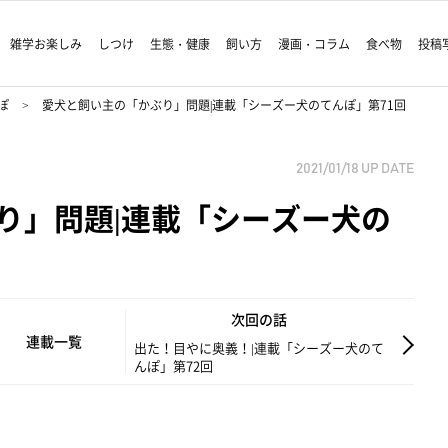
雑学お楽しみ
しつけ
生態・健康
飼い方
漫画・コラム
食べ物
投稿
ぽ
愛犬と飼い主の「かぶり」問題|連載「シーズー犬のてんぽ」第71回
2021/01/18
UP DATE
り」問題|連載「シーズー犬の
次回の話
連載一覧
出た！目やに奥義！|連載「シーズー犬のて
んぽ」第72回