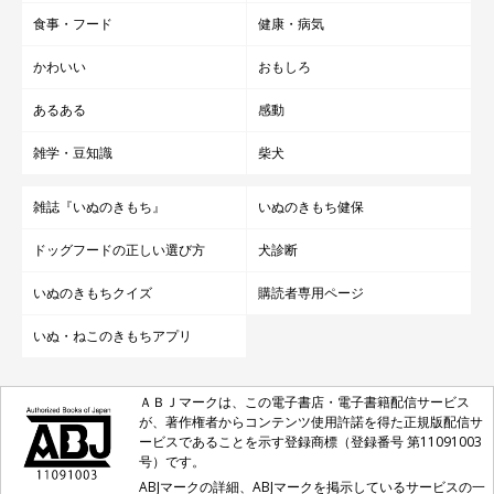
食事・フード
健康・病気
かわいい
おもしろ
あるある
感動
雑学・豆知識
柴犬
雑誌『いぬのきもち』
いぬのきもち健保
いぬのきもち投稿写真ギャラリー
ドッグフードの正しい選び方
犬診断
コロナ禍以降、外出が減った人も多いかもしれませんが、愛犬と
いぬのきもちクイズ
購読者専用ページ
の散歩でストレス発散ができたという声が見られました。
いぬ・ねこのきもちアプリ
ＡＢＪマークは、この電子書店・電子書籍配信サービス
「コロナ、コロナの憂鬱な気分から、散歩で気分が良くな
が、著作権者からコンテンツ使用許諾を得た正規版配信サ
ります。身体を動かす貴重な時間でもあります。愛犬に集
ービスであることを示す登録商標（登録番号 第11091003
号）です。
中するので、余計なことも考えないことも良いのだと思い
ABJマークの詳細、ABJマークを掲示しているサービスの一
ます」