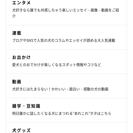
エンタメ
犬好きなら誰でも共感しちゃう楽しいエッセイ・画像・動画をご紹
介
「人と接しない 遠巻きでのご挨拶にとどめる。犬同士をじ
ゃれあわさせない」
連載
ブログやSNSで人気の犬のコラムやエッセイが読める大人気連載
「愛犬が人に撫でてもらうことが少なくなった」
「飼い主さん同士の接触を控えています。皆さん寄ってき
お出かけ
ますけど、その場合抱きかかえて交わします」
愛犬とのおでかけが楽しくなるスポット情報やコツなど
動画
犬好きにはたまらない！かわいい・面白い・感動の犬の動画
雑学・豆知識
明日誰かに話したくなる犬にまつわる”あれこれ”ネタはこちら
犬グッズ