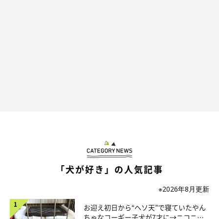
「なるべく人と会わない時間、場所を選ぶようにした」
「人が少ない夜に、散歩に行くようになった」
「なるべく、お散歩の人と会わないようにしている」
「時間やコースが変わった。コロナの影響で在宅勤務にな
ったので、早朝だった散歩が昼前と夕方になり（冬なので
なるべく気温が高い時間に）、ゆっくりと色々なコースに
チャレンジするようになった」
「犬が好き」の人気記事
※2026年8月更新
お迎え初日から“ヘソ天”で寝ていたやん
ちゃなコーギー子犬が7才に→ニコニ