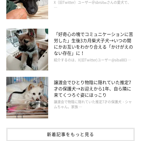
X（旧Twitter）ユーザー＠sbrsitmさんの愛犬で、
…
「好奇心の塊でコミュニケーションに苦
労した」生後3カ月柴犬子犬→いつの間
にかお互いをわかり合える「かけがえの
ない存在」に！
紹介するのは、X(旧Twitter)ユーザー@siba883 …
譲渡会でひとり物陰に隠れていた推定7
才の保護犬→お迎えから1年、自ら隣に
来てくつろぐ姿にほっこり
犬同士の交流や人に撫でてもらうことが減った
譲渡会で物陰に隠れていた推定7才の保護犬・シャ
ムちゃん。家族 …
新着記事をもっと見る