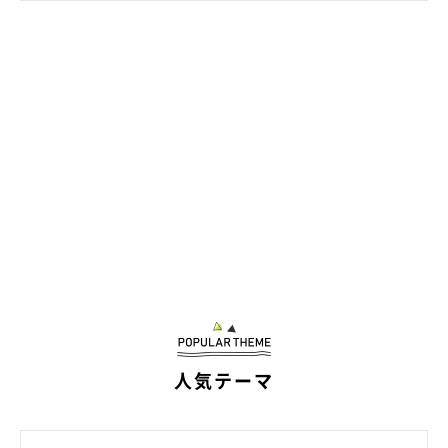
いぬのきもち投稿写真ギャラリー
人気テーマ
コロナ禍の影響ともいえるでしょうが、散歩で誰かに会っても、
愛犬を撫でてもらわないようにした飼い主さんたちも。