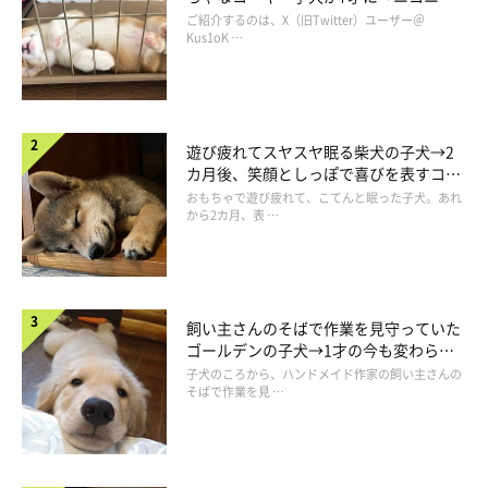
コ“コーギースマイル”が魅力のコに成
ご紹介するのは、X（旧Twitter）ユーザー＠
長！
Kus1oK …
遊び疲れてスヤスヤ眠る柴犬の子犬→2
カ月後、笑顔としっぽで喜びを表すコに
成長！
おもちゃで遊び疲れて、こてんと眠った子犬。あれ
から2カ月、表 …
散歩に行ってあげる時間が増えた
飼い主さんのそばで作業を見守っていた
ゴールデンの子犬→1才の今も変わらな
い“見守り隊”の姿にほっこり
子犬のころから、ハンドメイド作家の飼い主さんの
そばで作業を見 …