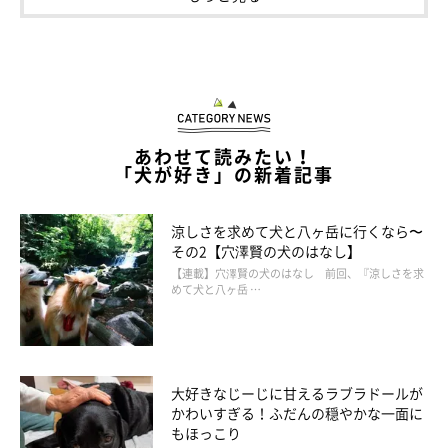
「在宅勤務中、昼休憩時に30分以上散歩したり公園で遊ん
だりしており、運動量が増えた」
「外出しにくくなり、家族で愛犬との散歩の時間が長くな
りました。又リモートワークもあり、一緒にいられる時間
も増えたと思います」
あわせて読みたい！
「在宅勤務中、昼休憩時に30分以上散歩したり公園で遊ん
「犬が好き」の新着記事
だりしており、運動量が増えた」
涼しさを求めて犬と八ヶ岳に行くなら〜
「在宅勤務で時間に余裕があるのでお散歩時間が長くなっ
その2【穴澤賢の犬のはなし】
た」
【連載】穴澤賢の犬のはなし 前回、『涼しさを求
めて犬と八ヶ岳 …
「旦那がテレワークになったので、夕方に一緒に散歩に行
くようになった」
大好きなじーじに甘えるラブラドールが
かわいすぎる！ふだんの穏やかな一面に
もほっこり