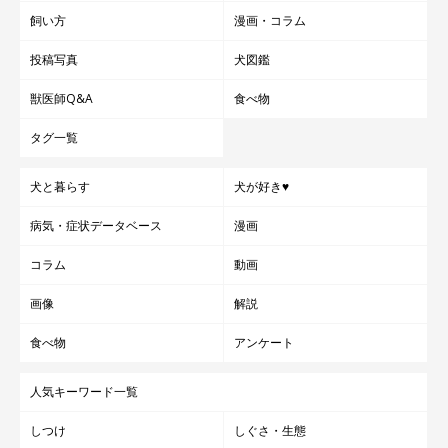
飼い方
漫画・コラム
投稿写真
犬図鑑
獣医師Q&A
食べ物
タグ一覧
気持ちにいい影響があった
犬と暮らす
犬が好き♥
病気・症状データベース
漫画
コラム
動画
画像
解説
食べ物
アンケート
人気キーワード一覧
しつけ
しぐさ・生態