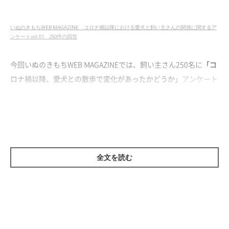
いぬのきもちWEB MAGAZINE コロナ禍以降における愛犬と飼い主さんの関係に関するア
ンケートvol.01 250件の回答
今回いぬのきもちWEB MAGAZINEでは、飼い主さん250名に
「コ
ロナ禍以降、愛犬との散歩で変化があったかどうか」
アンケート
調査を行いました。すると、2割の飼い主さんが該当する結果に
なりました。
いったいどのような変化が見られたのか飼い主さんたちに話を聞
いてみると、さまざまな声が寄せられました。
全文を読む