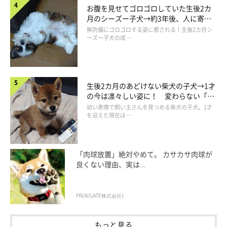
お腹を見せてゴロゴロしていた生後2カ
月のシーズー子犬→約3年後、人に寄り
添う優しいコに成長した姿にほっこり
無防備にゴロゴロする姿に癒される！生後2カ月シ
ーズー子犬の成 …
生後2カ月のあどけない柴犬の子犬→1才
の今は凛々しい姿に！ 変わらない「く
りくりおめめ」にもほっこり
幼い表情で飼い主さんを見つめる柴犬の子犬。1才
を迎えた現在は …
いぬのきもち投稿写真ギャラリー
「肉球放置」絶対やめて。 カサカサ肉球が
コロナ禍以降、家にいる時間が増えたことで、愛犬のお散歩時間
良くない理由、実は...
が以前よりも増えたという人も。また、これまで散歩に行かなか
った家族も、一緒に行くようになったという声もありました。
PR(AIGATE株式会社)
もっと見る