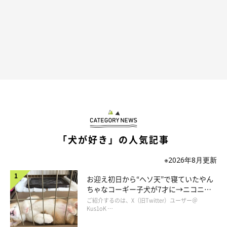
「犬が好き」の人気記事
※2026年8月更新
お迎え初日から“ヘソ天”で寝ていたやん
ちゃなコーギー子犬が7才に→ニコニ
コ“コーギースマイル”が魅力のコに成
ご紹介するのは、X（旧Twitter）ユーザー＠
長！
Kus1oK …