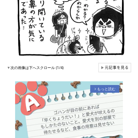
元記事を見る
▼
次の画像は下へスクロール (1/4)
▶
もっと読む
arrow_forward_ios