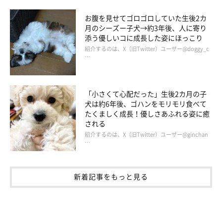
お腹を見せてゴロゴロしていた生後2カ
月のシーズー子犬→約3年後、人に寄り
添う優しいコに成長した姿にほっこり
紹介するのは、X（旧Twitter）ユーザー@doggy_c
…
「小さくて心配だった」生後2カ月の子
犬は約6年後、ゴハンをモリモリ食べて
たくましく成長！優しさあふれる姿に癒
される
紹介するのは、X（旧Twitter）ユーザー@ginchan
…
新着記事をもっと見る