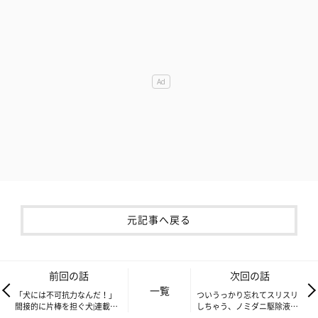
元記事へ戻る
前回の話
次回の話
一覧
「犬には不可抗力なんだ！」
ついうっかり忘れてスリスリ
間接的に片棒を担ぐ犬|連載
しちゃう、ノミダニ駆除液の
「シーズー犬のてんぽ」第109
罠|連載「シーズー犬のてん