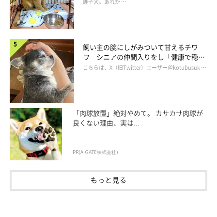
護子犬。あれか …
飼い主の腕にしがみついて甘えるチワ
ワ シニアの仲間入りをし「健康で穏や
かな暮らしが続いてほしい」と願う
こちらは、X（旧Twitter）ユーザー＠kotubusuk …
「肉球放置」絶対やめて。 カサカサ肉球が
良くない理由、実は...
PR(AIGATE株式会社)
もっと見る