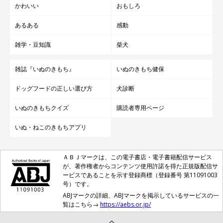
かわいい
おもしろ
あるある
感動
雑学・豆知識
柴犬
雑誌『いぬのきもち』
いぬのきもち健保
ドッグフードの正しい選び方
犬診断
いぬのきもちクイズ
購読者専用ページ
いぬ・ねこのきもちアプリ
ＡＢＪマークは、この電子書店・電子書籍配信サービス
が、著作権者からコンテンツ使用許諾を得た正規版配信サ
ービスであることを示す登録商標（登録番号 第11091003
号）です。
ABJマークの詳細、ABJマークを掲示しているサービスの一
覧はこちら→
https://aebs.or.jp/