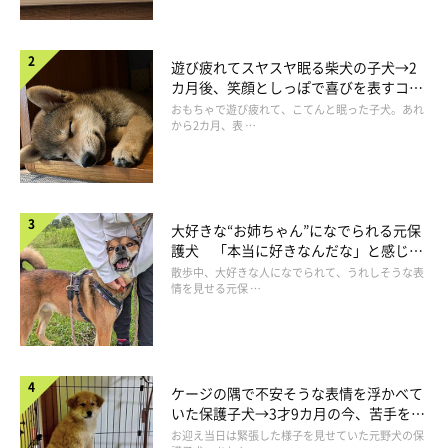
遊び疲れてスヤスヤ眠る柴犬の子犬→2
カ月後、笑顔としっぽで喜びを表すコに
成長！
おもちゃで遊び疲れて、こてんと眠った子犬。あれ
から2カ月、表 …
大好きな“お姉ちゃん”になでられる元保
護犬 「本当に好きなんだな」と感じる
表情にほっこり
散歩中、大好きな人になでられて、うれしそうな表
情を見せる元保 …
ケージの隅で不安そうな表情を浮かべて
いた保護子犬→3才9カ月の今、苦手を克
服し頼もしいコに成長！
お迎え当日は緊張した様子を見せていた元野犬の保