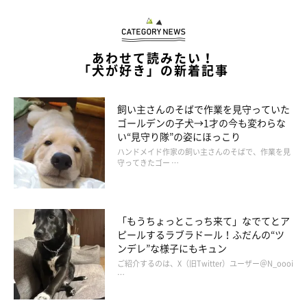
あわせて読みたい！
「犬が好き」の新着記事
飼い主さんのそばで作業を見守っていた
ゴールデンの子犬→1才の今も変わらな
い“見守り隊”の姿にほっこり
ハンドメイド作家の飼い主さんのそばで、作業を見
守ってきたゴー …
「もうちょっとこっち来て」なでてとア
ピールするラブラドール！ふだんの“ツ
ンデレ”な様子にもキュン
ご紹介するのは、X（旧Twitter）ユーザー＠N_oooi
…