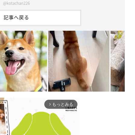
@kotachan226
記事へ戻る
もっとみる
arrow_forward_ios