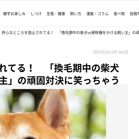
雑学お楽しみ
しつけ
生態・健康
飼い方
漫画・コラム
食べ物
投稿
肝心なところを阻止されてる！ 「換毛期中の柴犬vs掃除機をかける飼い主」の
2021/11/14
UP DATE
れてる！ 「換毛期中の柴犬
い主」の頑固対決に笑っちゃう