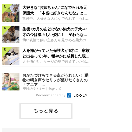
したのでしょうか。今回は、神楽ちゃんの
犬。あれから2カ月、表情や行動にさまざ
成長を飼い主さんと振り返ります！神楽ち
大好きな“お姉ちゃん”になでられる元
まな変化が見られるようになりました。遊
ゃんの成長について聞いた！お迎えから数
び疲れて眠る生後2カ月のなっちゃん遊び
保護犬 「本当に好きなんだな」と感
日後の神楽ちゃん（撮影時生後2カ月）＠
疲れた様子のなっちゃん。@Pkndg_紹介
じる表情にほっこり
散歩中、大好きな人になでられて、うれし
Kus1oKg2vsgdWS2――お迎え当初の神楽
するのは、X（旧Twitter）ユーザー
そうな表情を見せる元保護犬。甘えるよう
ちゃんの様子について教えてください。飼
@Pkndg_さんの愛犬・なっちゃん（取材
生後2カ月のあどけない柴犬の子犬→1
な姿に、見ているこちらまでほっこりしま
い主さん： 「お迎え当日から“ヘソ天”で寝
時、生後4カ月／柴犬）。こちらの写真
す。大好きな“お姉ちゃん”に甘える小次郎
才の今は凛々しい姿に！ 変わらない
るようなコでし
は、なっちゃんが生後2カ月のころに撮影
くん妹さんになでてもらい、うれしそうな
「くりくりおめめ」にもほっこり
幼い表情で飼い主さんを見つめる柴犬の子
された一枚です。この日、なっちゃんは家
表情を見せる小次郎くん（2026年6月撮
犬。1才を迎えた現在はすっかり成犬らし
族と一緒におもちゃで遊んでいました。た
影）。@mika_Jimmy紹介するのは、X（旧
人を怖がっていた保護犬が6才に→家族
くなりましたが、子犬のころから変わらな
くさん遊んで疲れたのか、その後は眠り始
Twitter）ユーザー@mika_Jimmyさんの愛
いところもあるそうです。家族に迎えたば
と出会って5年、穏やかに成長した現在
めたそうです。眠るなっちゃん。
犬・小次郎くん（撮影時5才）。こちら
かりの小さな慎之介くん生後2カ月の慎之
の姿にグッとくる
人を怖がり、ケージの奥で震えていた保護
@Pkndg_
は、飼い主さんの妹さんと一緒に散歩をし
介くん。@BLACKpurupuru紹介するの
犬。家族と出会って5年、今では笑顔を見
たときに撮影したという一枚です。この
は、X（旧Twitter）ユーザー
せ、飼い主さんの娘さんにも少しずつ心を
おかたづけもできる点がうれしい！ 動
日、飼い主さんは実家から自宅へ帰る途
@BLACKpurupuruさんの愛犬・慎之介く
開くようになりました。（写真左から）先
物の鳴き声やセリフが盛りだくさんの
中、妹さんと公園で待ち合わせ
ん（取材時1才／柴犬）です。こちらは、
住犬・ライナちゃん、レオナちゃん。
「アニア ...
慎之介くんが生後2カ月のころ、家族に迎
@lina_and_leona紹介するのは、
PR(タカラトミー｜Hugkum)
えて約2週間後に撮影された一枚。小さな
Instagramユーザー@lina_and_leonaさん
Recommended by
体とあどけない表情が印象的です。飼い主
の愛犬・レオナちゃん（取材時6才／柴犬
さんの夫に抱っこされる慎之介くん。@B
／写真右）です。穏やかで優しい表情を見
せる今の姿からは想像できませんが、レオ
もっと見る
ナちゃんには悲しい過去があるといいま
す。人が怖くてケージの中で震えていた家
に来て2日目のレオナちゃん。@