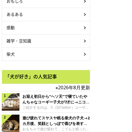
おもしろ
あるある
感動
雑学・豆知識
柴犬
「犬が好き」の人気記事
※2026年8月更新
お迎え初日から“ヘソ天”で寝ていたや
んちゃなコーギー子犬が7才に→ニコニ
コ“コーギースマイル”が魅力のコに成
ご紹介するのは、X（旧Twitter）ユーザー
＠Kus1oKg2vsgdWS2さんの愛犬でウェル
長！
遊び疲れてスヤスヤ眠る柴犬の子犬→2
シュ・コーギー・ペンブロークの神楽ちゃ
ん。今年の8月で7才になるという神楽ちゃ
カ月後、笑顔としっぽで喜びを表すコ
んですが、いったいどんな子犬時代を過ご
に成長！
おもちゃで遊び疲れて、こてんと眠った子