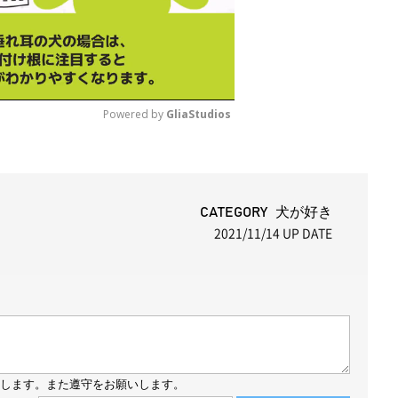
Powered by 
GliaStudios
M
u
t
CATEGORY 犬が好き
2021/11/14
UP DATE
e