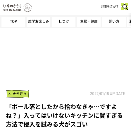
記事をさがす
TOP
雑学お楽しみ
しつけ
生態・健康
飼い方
犬が好き
2022/01/18
UP DATE
「ボール落としたから拾わなきゃ…ですよ
ね？」入ってはいけないキッチンに賢すぎる
方法で侵入を試みる犬がスゴい