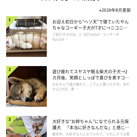
※2026年8月更新
お迎え初日から“ヘソ天”で寝ていたやん
ちゃなコーギー子犬が7才に→ニコニ
コ“コーギースマイル”が魅力のコに成
ご紹介するのは、X（旧Twitter）ユーザー＠
長！
Kus1oK …
遊び疲れてスヤスヤ眠る柴犬の子犬→2
カ月後、笑顔としっぽで喜びを表すコに
成長！
おもちゃで遊び疲れて、こてんと眠った子犬。あれ
から2カ月、表 …
大好きな“お姉ちゃん”になでられる元保
護犬 「本当に好きなんだな」と感じる
表情にほっこり
散歩中、大好きな人になでられて、うれしそうな表