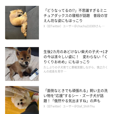
「どうなってるの!?」不思議すぎるミニ
チュアダックスの寝相が話題 普段の甘
えん坊な姿にもほっこり
X（旧Twitter）ユーザー＠chacha210309さん …
生後2カ月のあどけない柴犬の子犬→1才
の今は凛々しい姿に！ 変わらない「く
りくりおめめ」にもほっこり
久しぶりの子犬育てに悪戦苦闘しながら、慎之介く
んの成長を見守 …
「面倒なときでも頑張れる」飼い主の洗
い物を“応援”するシー・ズー子犬が話
題！「俄然やる気出ますね」の声も
X（旧Twitter）ユーザー＠Olaf_ShihThu