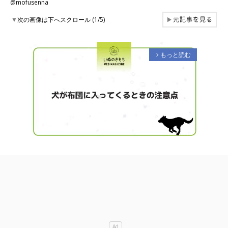
@mofusenna
元記事を見る
▼
次の画像は下へスクロール (1/5)
▶
もっと読む
arrow_forward_ios
M
u
t
e