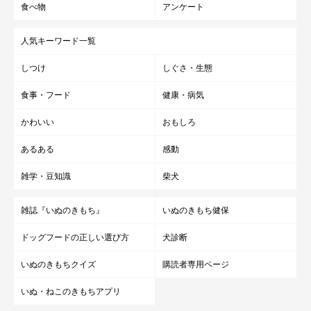
食べ物
アンケート
人気キーワード一覧
しつけ
しぐさ・生態
食事・フード
健康・病気
かわいい
おもしろ
あるある
感動
雑学・豆知識
柴犬
雑誌『いぬのきもち』
いぬのきもち健保
ドッグフードの正しい選び方
犬診断
いぬのきもちクイズ
購読者専用ページ
いぬ・ねこのきもちアプリ