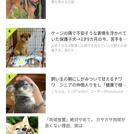
情を見せる元保 …
ケージの隅で不安そうな表情を浮かべて
いた保護子犬→3才9カ月の今、苦手を克
服し頼もしいコに成長！
お迎え当日は緊張した様子を見せていた元野犬の保
護子犬。あれか …
飼い主の腕にしがみついて甘えるチワ
ワ シニアの仲間入りをし「健康で穏や
かな暮らしが続いてほしい」と願う
こちらは、X（旧Twitter）ユーザー＠kotubusuk …
「肉球放置」絶対やめて。 カサカサ肉球が
良くない理由、実は...