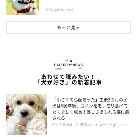
PR(AIGATE株式会社)
もっと見る
あわせて読みたい！
「犬が好き」の新着記事
「小さくて心配だった」生後2カ月の子
犬は約6年後、ゴハンをモリモリ食べて
たくましく成長！優しさあふれる姿に癒
される
紹介するのは、X（旧Twitter）ユーザー@ginchan
…