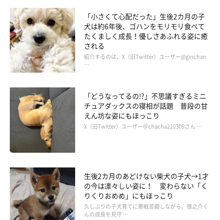
「小さくて心配だった」生後2カ月の子
犬は約6年後、ゴハンをモリモリ食べて
たくましく成長！優しさあふれる姿に癒
される
紹介するのは、X（旧Twitter）ユーザー@ginchan
…
「どうなってるの!?」不思議すぎるミニ
チュアダックスの寝相が話題 普段の甘
えん坊な姿にもほっこり
X（旧Twitter）ユーザー＠chacha210309さん …
生後2カ月のあどけない柴犬の子犬→1才
の今は凛々しい姿に！ 変わらない「く
りくりおめめ」にもほっこり
久しぶりの子犬育てに悪戦苦闘しながら、慎之介く
んの成長を見守 …