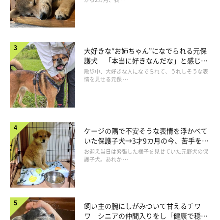
大好きな“お姉ちゃん”になでられる元保
護犬 「本当に好きなんだな」と感じる
表情にほっこり
散歩中、大好きな人になでられて、うれしそうな表
情を見せる元保 …
ケージの隅で不安そうな表情を浮かべて
いた保護子犬→3才9カ月の今、苦手を克
服し頼もしいコに成長！
お迎え当日は緊張した様子を見せていた元野犬の保
護子犬。あれか …
飼い主の腕にしがみついて甘えるチワ
ワ シニアの仲間入りをし「健康で穏や