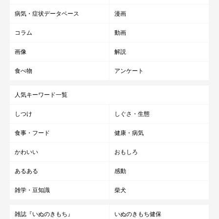
病気・症状データベース
漫画
コラム
動画
画像
解説
食べ物
アンケート
人気キーワード一覧
しつけ
しぐさ・生態
食事・フード
健康・病気
かわいい
おもしろ
あるある
感動
雑学・豆知識
柴犬
雑誌『いぬのきもち』
いぬのきもち健保