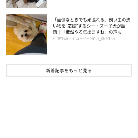
「面倒なときでも頑張れる」飼い主の洗
い物を“応援”するシー・ズー子犬が話
題！「俄然やる気出ますね」の声も
X（旧Twitter）ユーザー＠Olaf_ShihThu
新着記事をもっと見る