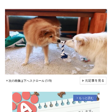
元記事を見る
▼
次の画像は下へスクロール (1/9)
▶
もっと読む
arrow_forward_ios