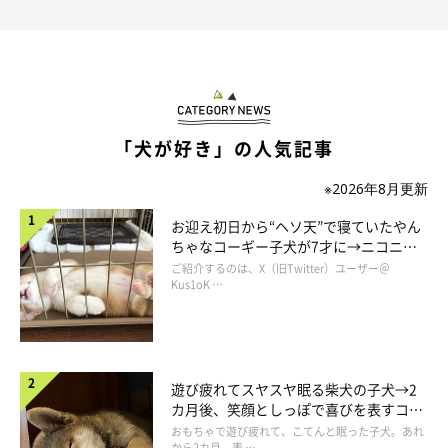
「犬が好き」の人気記事
※2026年8月更新
お迎え初日から“ヘソ天”で寝ていたやん
ちゃなコーギー子犬が7才に→ニコニ
コ“コーギースマイル”が魅力のコに成
ご紹介するのは、X（旧Twitter）ユーザー＠
長！
Kus1oK …
遊び疲れてスヤスヤ眠る柴犬の子犬→2
カ月後、笑顔としっぽで喜びを表すコに
成長！
おもちゃで遊び疲れて、こてんと眠った子犬。あれ
から2カ月、表 …