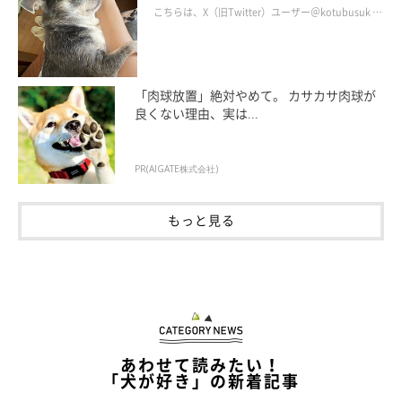
かな暮らしが続いてほしい」と願う
こちらは、X（旧Twitter）ユーザー＠kotubusuk …
「肉球放置」絶対やめて。 カサカサ肉球が
良くない理由、実は...
PR(AIGATE株式会社)
もっと見る
あわせて読みたい！
「犬が好き」の新着記事