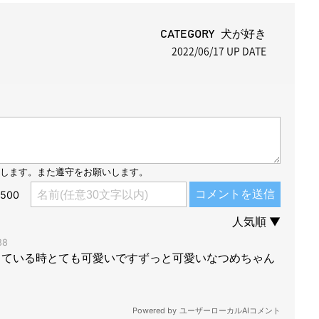
u
t
CATEGORY 犬が好き
2022/06/17
UP DATE
e