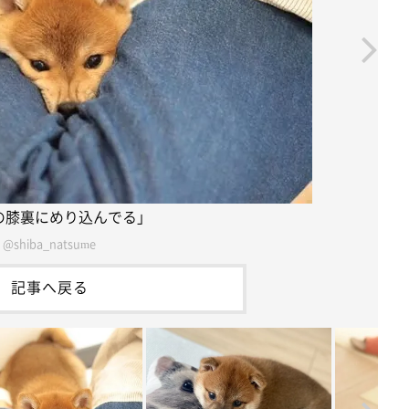
の膝裏にめり込んでる」
@shiba_natsume
記事へ戻る