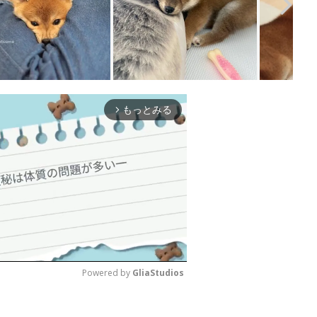
もっとみる
arrow_forward_ios
Powered by 
GliaStudios
M