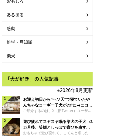
おもしろ
あるある
感動
雑学・豆知識
柴犬
「犬が好き」の人気記事
※2026年8月更新
お迎え初日から“ヘソ天”で寝ていたや
んちゃなコーギー子犬が7才に→ニコニ
コ“コーギースマイル”が魅力のコに成
ご紹介するのは、X（旧Twitter）ユーザー
＠Kus1oKg2vsgdWS2さんの愛犬でウェル
長！
遊び疲れてスヤスヤ眠る柴犬の子犬→2
シュ・コーギー・ペンブロークの神楽ちゃ
ん。今年の8月で7才になるという神楽ちゃ
カ月後、笑顔としっぽで喜びを表すコ
んですが、いったいどんな子犬時代を過ご
に成長！
おもちゃで遊び疲れて、こてんと眠った子