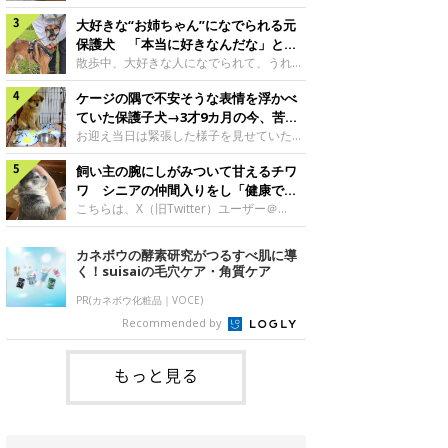
したのでしょうか。今回は、神楽ちゃんの
犬。あれから2カ月、表情や行動にさまざ
成長を飼い主さんと振り返ります！神楽ち
大好きな“お姉ちゃん”になでられる元
まな変化が見られるようになりました。遊
ゃんの成長について聞いた！お迎えから数
び疲れて眠る生後2カ月のなっちゃん遊び
保護犬 「本当に好きなんだな」と感
日後の神楽ちゃん（撮影時生後2カ月）＠
疲れた様子のなっちゃん。@Pkndg_紹介
じる表情にほっこり
散歩中、大好きな人になでられて、うれし
Kus1oKg2vsgdWS2――お迎え当初の神楽
するのは、X（旧Twitter）ユーザー
そうな表情を見せる元保護犬。甘えるよう
ちゃんの様子について教えてください。飼
@Pkndg_さんの愛犬・なっちゃん（取材
ケージの隅で不安そうな表情を浮かべ
な姿に、見ているこちらまでほっこりしま
い主さん： 「お迎え当日から“ヘソ天”で寝
時、生後4カ月／柴犬）。こちらの写真
す。大好きな“お姉ちゃん”に甘える小次郎
ていた保護子犬→3才9カ月の今、苦手
るようなコでし
は、なっちゃんが生後2カ月のころに撮影
くん妹さんになでてもらい、うれしそうな
を克服し頼もしいコに成長！
お迎え当日は緊張した様子を見せていた元
された一枚です。この日、なっちゃんは家
表情を見せる小次郎くん（2026年6月撮
野犬の保護子犬。あれから約3年半、苦手
族と一緒におもちゃで遊んでいました。た
影）。@mika_Jimmy紹介するのは、X（旧
飼い主の腕にしがみついて甘えるチワ
だったことを一つひとつ克服し、家族に寄
くさん遊んで疲れたのか、その後は眠り始
Twitter）ユーザー@mika_Jimmyさんの愛
り添う姿を見せています。お迎え当日、ケ
ワ シニアの仲間入りをし「健康で穏
めたそうです。眠るなっちゃん。
犬・小次郎くん（撮影時5才）。こちら
ージの隅で不安そうにお迎え当日のシルビ
やかな暮らしが続いてほしい」と願う
こちらは、X（旧Twitter）ユーザー＠
@Pkndg_
は、飼い主さんの妹さんと一緒に散歩をし
アちゃん。@nemonemotos今回紹介する
kotubusuke617さんが投稿した写真。写
たときに撮影したという一枚です。この
のは、X（旧Twitter）ユーザー
っているのは、愛犬でチワワのつぶしゃん
カネボウの酵素研究がつるすべ肌に導
日、飼い主さんは実家から自宅へ帰る途
@nemonemotosさんの愛犬・シルビアち
（本名：こつぶちゃん）です。飼い主さん
く！suisaiの毛穴ケア・角質ケア
中、妹さんと公園で待ち合わせ
ゃん（撮影当時、生後推定2カ月）。飼い
の腕にしがみつくつぶしゃん（撮影時6
主さんが「#最初に撮った一枚」として投
才）＠kotubusuke617撮影当時の状況に
PR(カネボウ化粧品｜VOCE)
稿した写真には、ケージの隅で不安そうな
ついて伺うと、飼い主さんはこう教えてく
Recommended by
表情を浮かべるシルビアちゃんの姿が写っ
れました。飼い主さん： 「ある休日のこ
ていました。こちらは、保護犬だったシル
とです。私がソファに座った途端にひざの
上にのってきたので、そのままなでながら
もっと見る
テレビを見ていたのですが、微動だにしな
いので気になって見てみると、腕にしがみ
つくような形で気持ちよさそうに