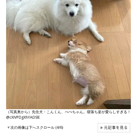
（写真奥から）先住犬・こんくん、ぺぺちゃん。寝落ち姿が愛らしすぎる！
@cXIVPDgXhYADSlE
元記事を見る
▼
次の画像は下へスクロール (4/6)
▶