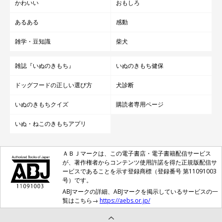
かわいい
おもしろ
あるある
感動
雑学・豆知識
柴犬
雑誌『いぬのきもち』
いぬのきもち健保
ドッグフードの正しい選び方
犬診断
いぬのきもちクイズ
購読者専用ページ
いぬ・ねこのきもちアプリ
ＡＢＪマークは、この電子書店・電子書籍配信サービス
が、著作権者からコンテンツ使用許諾を得た正規版配信サ
ービスであることを示す登録商標（登録番号 第11091003
号）です。
ABJマークの詳細、ABJマークを掲示しているサービスの一
覧はこちら→
https://aebs.or.jp/