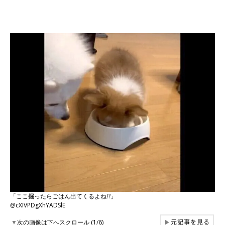
「ここ掘ったらごはん出てくるよね!?」
@cXIVPDgXhYADSlE
元記事を見る
▼
次の画像は下へスクロール (1/6)
▶