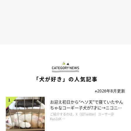
「犬が好き」の人気記事
※2026年8月更新
お迎え初日から“ヘソ天”で寝ていたやん
ちゃなコーギー子犬が7才に→ニコニ
コ“コーギースマイル”が魅力のコに成
ご紹介するのは、X（旧Twitter）ユーザー＠
長！
Kus1oK …