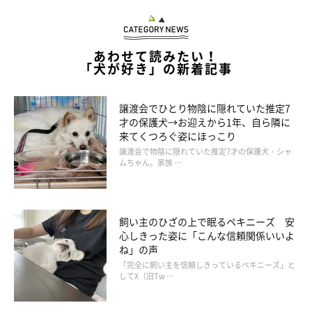
あわせて読みたい！
「犬が好き」の新着記事
譲渡会でひとり物陰に隠れていた推定7
才の保護犬→お迎えから1年、自ら隣に
来てくつろぐ姿にほっこり
譲渡会で物陰に隠れていた推定7才の保護犬・シャ
ムちゃん。家族 …
飼い主のひざの上で眠るペキニーズ 安
心しきった姿に「こんな信頼関係いいよ
ね」の声
「完全に飼い主を信頼しきっているペキニーズ」と
してX（旧Tw …