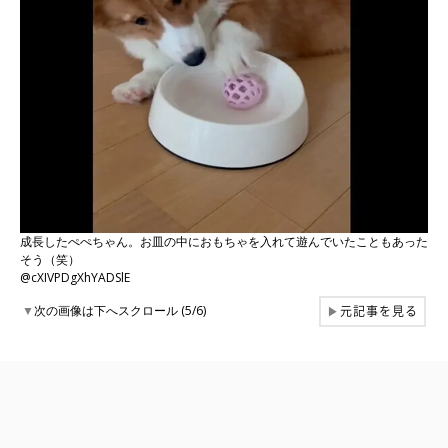
成長したぺぺちゃん。お皿の中におもちゃを入れて遊んでいたこともあった
そう（笑）
@cXIVPDgXhYADSlE
元記事を見る
▼
次の画像は下へスクロール (5/6)
▶