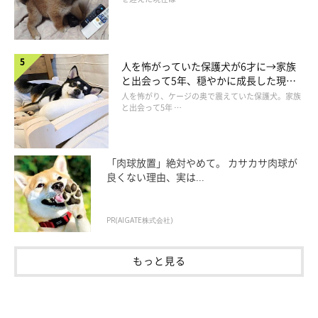
人を怖がっていた保護犬が6才に→家族
と出会って5年、穏やかに成長した現在
の姿にグッとくる
人を怖がり、ケージの奥で震えていた保護犬。家族
と出会って5年 …
「肉球放置」絶対やめて。 カサカサ肉球が
良くない理由、実は...
PR(AIGATE株式会社)
もっと見る