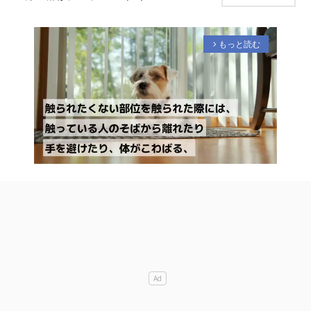
もっと読む
arrow_forward_ios
M
u
t
e