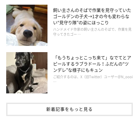
飼い主さんのそばで作業を見守っていた
ゴールデンの子犬→1才の今も変わらな
い“見守り隊”の姿にほっこり
ハンドメイド作家の飼い主さんのそばで、作業を見
守ってきたゴー …
「もうちょっとこっち来て」なでてとア
ピールするラブラドール！ふだんの“ツ
ンデレ”な様子にもキュン
ご紹介するのは、X（旧Twitter）ユーザー＠N_oooi
…
新着記事をもっと見る