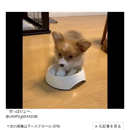
「空っぽだよ〜」
@cXIVPDgXhYADSlE
元記事を見る
▼
次の画像は下へスクロール (3/6)
▶