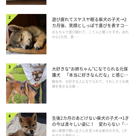
遊び疲れてスヤスヤ眠る柴犬の子犬→2
カ月後、笑顔としっぽで喜びを表すコに
成長！
おもちゃで遊び疲れて、こてんと眠った子犬。あれ
から2カ月、表 …
大好きな“お姉ちゃん”になでられる元保
護犬 「本当に好きなんだな」と感じる
表情にほっこり
散歩中、大好きな人になでられて、うれしそうな表
情を見せる元保 …
生後2カ月のあどけない柴犬の子犬→1才
の今は凛々しい姿に！ 変わらない「く
りくりおめめ」にもほっこり
幼い表情で飼い主さんを見つめる柴犬の子犬。1才
を迎えた現在は …