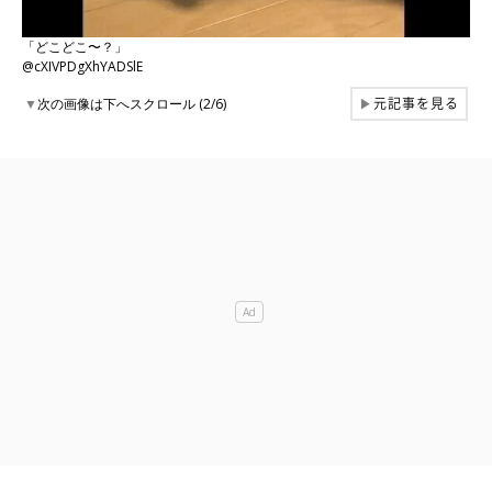
「どこどこ〜？」
@cXIVPDgXhYADSlE
元記事を見る
▼
次の画像は下へスクロール (2/6)
▶