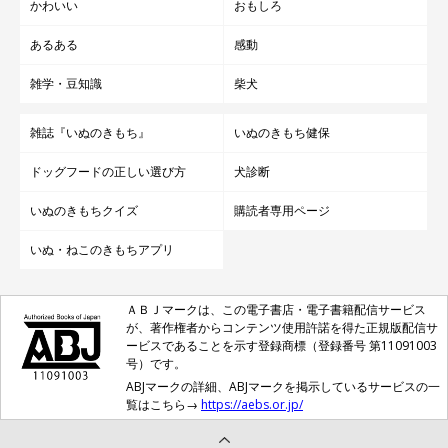
かわいい
おもしろ
あるある
感動
雑学・豆知識
柴犬
雑誌『いぬのきもち』
いぬのきもち健保
ドッグフードの正しい選び方
犬診断
いぬのきもちクイズ
購読者専用ページ
いぬ・ねこのきもちアプリ
ＡＢＪマークは、この電子書店・電子書籍配信サービス
が、著作権者からコンテンツ使用許諾を得た正規版配信サ
ービスであることを示す登録商標（登録番号 第11091003
号）です。
ABJマークの詳細、ABJマークを掲示しているサービスの一
覧はこちら→
https://aebs.or.jp/