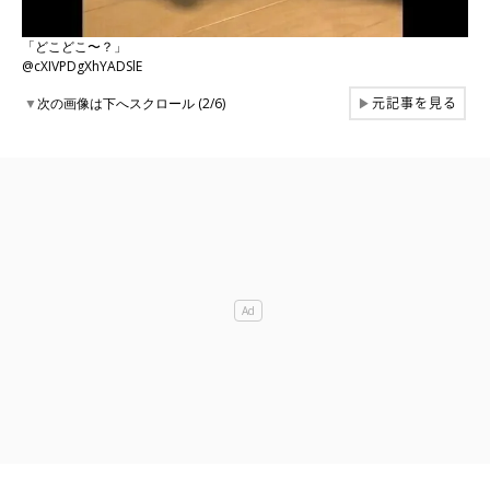
「どこどこ〜？」
@cXIVPDgXhYADSlE
元記事を見る
▼
次の画像は下へスクロール (2/6)
▶