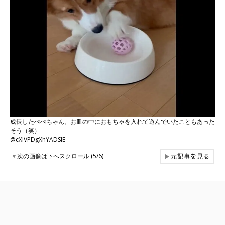
成長したぺぺちゃん。お皿の中におもちゃを入れて遊んでいたこともあった
そう（笑）
@cXIVPDgXhYADSlE
元記事を見る
▼
次の画像は下へスクロール (5/6)
▶