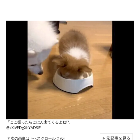
「ここ掘ったらごはん出てくるよね!?」
@cXIVPDgXhYADSlE
元記事を見る
▼
次の画像は下へスクロール (1/6)
▶