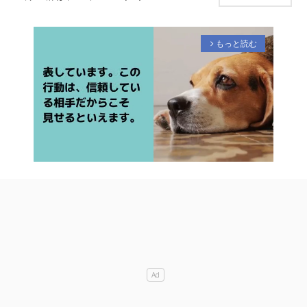
もっと読む
arrow_forward_ios
M
u
t
e