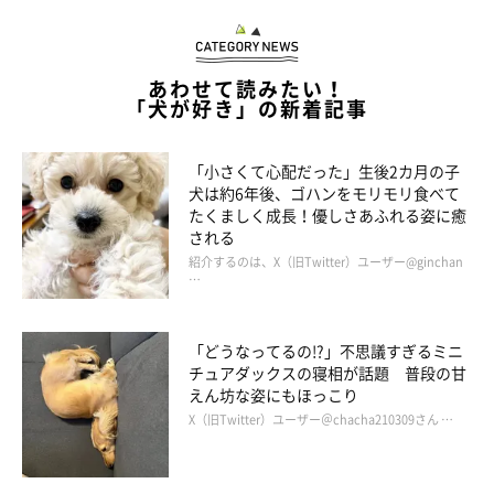
あわせて読みたい！
「犬が好き」の新着記事
「小さくて心配だった」生後2カ月の子
犬は約6年後、ゴハンをモリモリ食べて
たくましく成長！優しさあふれる姿に癒
される
紹介するのは、X（旧Twitter）ユーザー@ginchan
…
「どうなってるの!?」不思議すぎるミニ
チュアダックスの寝相が話題 普段の甘
えん坊な姿にもほっこり
X（旧Twitter）ユーザー＠chacha210309さん …