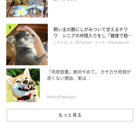
飼い主の腕にしがみついて甘えるチワ
ワ シニアの仲間入りをし「健康で穏や
かな暮らしが続いてほしい」と願う
こちらは、X（旧Twitter）ユーザー＠kotubusuk …
「肉球放置」絶対やめて。 カサカサ肉球が
良くない理由、実は...
PR(AIGATE株式会社)
もっと見る