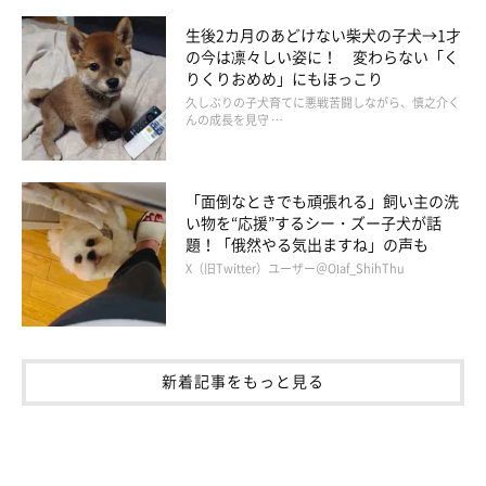
生後2カ月のあどけない柴犬の子犬→1才
の今は凛々しい姿に！ 変わらない「く
りくりおめめ」にもほっこり
久しぶりの子犬育てに悪戦苦闘しながら、慎之介く
んの成長を見守 …
「面倒なときでも頑張れる」飼い主の洗
い物を“応援”するシー・ズー子犬が話
題！「俄然やる気出ますね」の声も
X（旧Twitter）ユーザー＠Olaf_ShihThu
新着記事をもっと見る