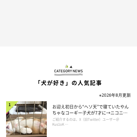
「犬が好き」の人気記事
※2026年8月更新
お迎え初日から“ヘソ天”で寝ていたやん
ちゃなコーギー子犬が7才に→ニコニ
コ“コーギースマイル”が魅力のコに成
ご紹介するのは、X（旧Twitter）ユーザー＠
長！
Kus1oK …