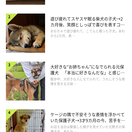
遊び疲れてスヤスヤ眠る柴犬の子犬→2
カ月後、笑顔としっぽで喜びを表すコに
成長！
おもちゃで遊び疲れて、こてんと眠った子犬。あれ
から2カ月、表 …
大好きな“お姉ちゃん”になでられる元保
護犬 「本当に好きなんだな」と感じる
表情にほっこり
散歩中、大好きな人になでられて、うれしそうな表
情を見せる元保 …
ケージの隅で不安そうな表情を浮かべて
いた保護子犬→3才9カ月の今、苦手を克
服し頼もしいコに成長！
お迎え当日は緊張した様子を見せていた元野犬の保
護子犬。あれか …