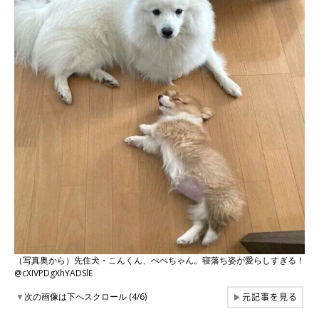
（写真奥から）先住犬・こんくん、ぺぺちゃん。寝落ち姿が愛らしすぎる！
@cXIVPDgXhYADSlE
元記事を見る
▼
次の画像は下へスクロール (4/6)
▶