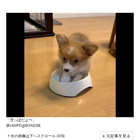
「空っぽだよ〜」
@cXIVPDgXhYADSlE
元記事を見る
▼
次の画像は下へスクロール (3/6)
▶