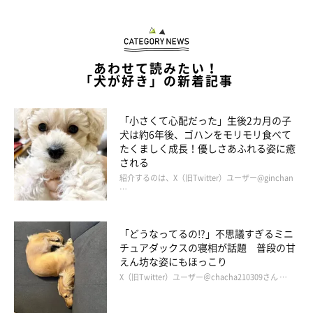
あわせて読みたい！
「犬が好き」の新着記事
「小さくて心配だった」生後2カ月の子
犬は約6年後、ゴハンをモリモリ食べて
たくましく成長！優しさあふれる姿に癒
される
紹介するのは、X（旧Twitter）ユーザー@ginchan
…
「どうなってるの!?」不思議すぎるミニ
チュアダックスの寝相が話題 普段の甘
えん坊な姿にもほっこり
X（旧Twitter）ユーザー＠chacha210309さん …