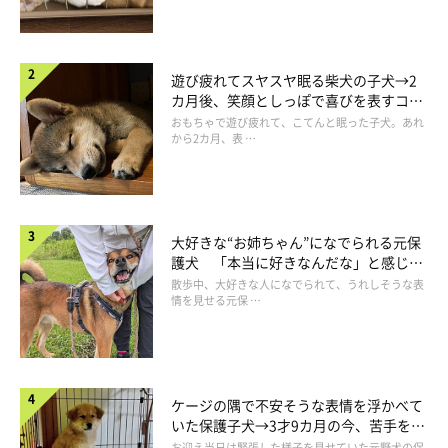
遊び疲れてスヤスヤ眠る柴犬の子犬→2
カ月後、笑顔としっぽで喜びを表すコに
成長！
おもちゃで遊び疲れて、こてんと眠った子犬。あれ
から2カ月、表 …
大好きな“お姉ちゃん”になでられる元保
護犬 「本当に好きなんだな」と感じる
表情にほっこり
散歩中、大好きな人になでられて、うれしそうな表
情を見せる元保 …
ケージの隅で不安そうな表情を浮かべて
いた保護子犬→3才9カ月の今、苦手を克
服し頼もしいコに成長！
お迎え当日は緊張した様子を見せていた元野犬の保