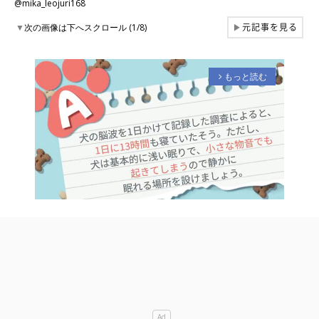
@mika_leojuri168
元記事を見る
▼
次の画像は下へスクロール (1/8)
▶
もっと読む
arrow_forward_ios
M
u
t
e