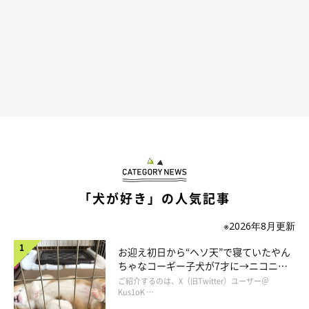
「犬が好き」の人気記事
※2026年8月更新
お迎え初日から“ヘソ天”で寝ていたやん
ちゃなコーギー子犬が7才に→ニコニ
コ“コーギースマイル”が魅力のコに成
ご紹介するのは、X（旧Twitter）ユーザー＠
長！
Kus1oK …