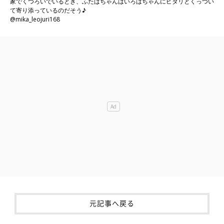
家でくつろいでいるとき、ふたばちゃんはいろはちゃんにピタリとくっつい
て寄り添っているのだそう♪
@mika_leojuri168
元記事へ戻る