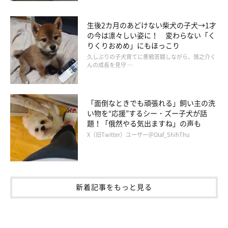
生後2カ月のあどけない柴犬の子犬→1才
の今は凛々しい姿に！ 変わらない「く
りくりおめめ」にもほっこり
久しぶりの子犬育てに悪戦苦闘しながら、慎之介く
んの成長を見守 …
「面倒なときでも頑張れる」飼い主の洗
い物を“応援”するシー・ズー子犬が話
題！「俄然やる気出ますね」の声も
X（旧Twitter）ユーザー＠Olaf_ShihThu
新着記事をもっと見る