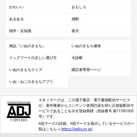
かわいい
おもしろ
あるある
感動
雑学・豆知識
柴犬
雑誌『いぬのきもち』
いぬのきもち健保
ドッグフードの正しい選び方
犬診断
いぬのきもちクイズ
購読者専用ページ
いぬ・ねこのきもちアプリ
ＡＢＪマークは、この電子書店・電子書籍配信サービス
が、著作権者からコンテンツ使用許諾を得た正規版配信サ
ービスであることを示す登録商標（登録番号 第11091003
号）です。
ABJマークの詳細、ABJマークを掲示しているサービスの一
覧はこちら→
https://aebs.or.jp/