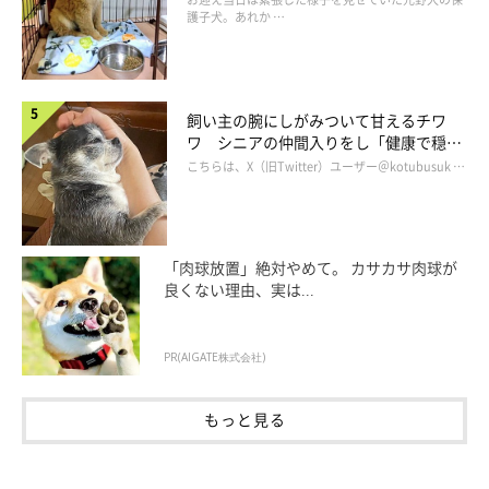
護子犬。あれか …
飼い主の腕にしがみついて甘えるチワ
ワ シニアの仲間入りをし「健康で穏や
かな暮らしが続いてほしい」と願う
こちらは、X（旧Twitter）ユーザー＠kotubusuk …
「肉球放置」絶対やめて。 カサカサ肉球が
良くない理由、実は...
PR(AIGATE株式会社)
もっと見る