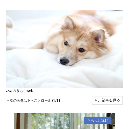
いぬのきもちweb
元記事を見る
▼
次の画像は下へスクロール (1/11)
▶
もっと読む
arrow_forward_ios