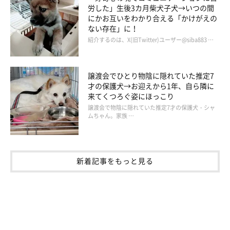
労した」生後3カ月柴犬子犬→いつの間
にかお互いをわかり合える「かけがえの
ない存在」に！
紹介するのは、X(旧Twitter)ユーザー@siba883 …
譲渡会でひとり物陰に隠れていた推定7
才の保護犬→お迎えから1年、自ら隣に
来てくつろぐ姿にほっこり
譲渡会で物陰に隠れていた推定7才の保護犬・シャ
ムちゃん。家族 …
新着記事をもっと見る