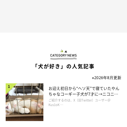
「犬が好き」の人気記事
※2026年8月更新
お迎え初日から“ヘソ天”で寝ていたやん
ちゃなコーギー子犬が7才に→ニコニ
コ“コーギースマイル”が魅力のコに成
ご紹介するのは、X（旧Twitter）ユーザー＠
長！
Kus1oK …