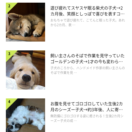
遊び疲れてスヤスヤ眠る柴犬の子犬→2
カ月後、笑顔としっぽで喜びを表すコに
成長！
おもちゃで遊び疲れて、こてんと眠った子犬。あれ
から2カ月、表 …
飼い主さんのそばで作業を見守っていた
ゴールデンの子犬→1才の今も変わらな
い“見守り隊”の姿にほっこり
子犬のころから、ハンドメイド作家の飼い主さんの
そばで作業を見 …
お腹を見せてゴロゴロしていた生後2カ
月のシーズー子犬→約3年後、人に寄り
添う優しいコに成長した姿にほっこり
無防備にゴロゴロする姿に癒される！生後2カ月シ
ーズー子犬の成 …