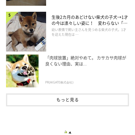
生後2カ月のあどけない柴犬の子犬→1才
の今は凛々しい姿に！ 変わらない「く
りくりおめめ」にもほっこり
幼い表情で飼い主さんを見つめる柴犬の子犬。1才
を迎えた現在は …
「肉球放置」絶対やめて。 カサカサ肉球が
良くない理由、実は...
PR(AIGATE株式会社)
もっと見る