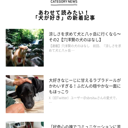
あわせて読みたい！
「犬が好き」の新着記事
涼しさを求めて犬と八ヶ岳に行くなら〜
その2【穴澤賢の犬のはなし】
【連載】穴澤賢の犬のはなし 前回、『涼しさを求
めて犬と八ヶ岳 …
大好きなじーじに甘えるラブラドールが
かわいすぎる！ふだんの穏やかな一面に
もほっこり
X（旧Twitter）ユーザー＠sbrsitmさんの愛犬で、
…
「好奇心の塊でコミュニケーションに苦