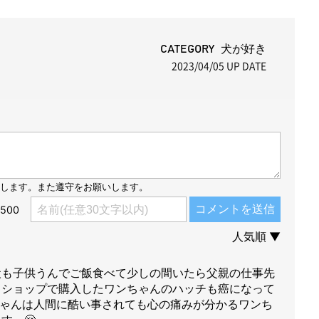
M
u
t
CATEGORY 犬が好き
2023/04/05
UP DATE
e