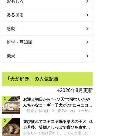
おもしろ
あるある
感動
雑学・豆知識
柴犬
「犬が好き」の人気記事
※2026年8月更新
お迎え初日から“ヘソ天”で寝ていたや
んちゃなコーギー子犬が7才に→ニコニ
コ“コーギースマイル”が魅力のコに成
ご紹介するのは、X（旧Twitter）ユーザー
＠Kus1oKg2vsgdWS2さんの愛犬でウェル
長！
遊び疲れてスヤスヤ眠る柴犬の子犬→2
シュ・コーギー・ペンブロークの神楽ちゃ
ん。今年の8月で7才になるという神楽ちゃ
カ月後、笑顔としっぽで喜びを表すコ
んですが、いったいどんな子犬時代を過ご
に成長！
おもちゃで遊び疲れて、こてんと眠った子