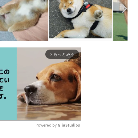
もっとみる
arrow_forward_ios
Powered by 
GliaStudios