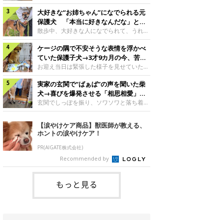
したのでしょうか。今回は、神楽ちゃんの
犬。あれから2カ月、表情や行動にさまざ
成長を飼い主さんと振り返ります！神楽ち
大好きな“お姉ちゃん”になでられる元
まな変化が見られるようになりました。遊
ゃんの成長について聞いた！お迎えから数
び疲れて眠る生後2カ月のなっちゃん遊び
保護犬 「本当に好きなんだな」と感
日後の神楽ちゃん（撮影時生後2カ月）＠
疲れた様子のなっちゃん。@Pkndg_紹介
じる表情にほっこり
散歩中、大好きな人になでられて、うれし
Kus1oKg2vsgdWS2――お迎え当初の神楽
するのは、X（旧Twitter）ユーザー
そうな表情を見せる元保護犬。甘えるよう
ちゃんの様子について教えてください。飼
@Pkndg_さんの愛犬・なっちゃん（取材
ケージの隅で不安そうな表情を浮かべ
な姿に、見ているこちらまでほっこりしま
い主さん： 「お迎え当日から“ヘソ天”で寝
時、生後4カ月／柴犬）。こちらの写真
す。大好きな“お姉ちゃん”に甘える小次郎
ていた保護子犬→3才9カ月の今、苦手
るようなコでし
は、なっちゃんが生後2カ月のころに撮影
くん妹さんになでてもらい、うれしそうな
を克服し頼もしいコに成長！
お迎え当日は緊張した様子を見せていた元
された一枚です。この日、なっちゃんは家
表情を見せる小次郎くん（2026年6月撮
野犬の保護子犬。あれから約3年半、苦手
族と一緒におもちゃで遊んでいました。た
影）。@mika_Jimmy紹介するのは、X（旧
実家の玄関で“ばぁば”の声を聞いた柴
だったことを一つひとつ克服し、家族に寄
くさん遊んで疲れたのか、その後は眠り始
Twitter）ユーザー@mika_Jimmyさんの愛
り添う姿を見せています。お迎え当日、ケ
犬→喜びを爆発させる「相思相愛」な
めたそうです。眠るなっちゃん。
犬・小次郎くん（撮影時5才）。こちら
ージの隅で不安そうにお迎え当日のシルビ
光景にほっこり
玄関でしっぽを振り、ソワソワと落ち着か
@Pkndg_
は、飼い主さんの妹さんと一緒に散歩をし
アちゃん。@nemonemotos今回紹介する
ない様子の柴犬。その先には、大好きな人
たときに撮影したという一枚です。この
のは、X（旧Twitter）ユーザー
との再会が待っていました。玄関でソワソ
【涙やけケア商品】獣医師が教える、
日、飼い主さんは実家から自宅へ帰る途
@nemonemotosさんの愛犬・シルビアち
ワする福丸くんソワソワした様子を見せる
ホントの涙やけケア！
中、妹さんと公園で待ち合わせ
ゃん（撮影当時、生後推定2カ月）。飼い
福丸くん。@totomo_fukumaru紹介する
主さんが「#最初に撮った一枚」として投
のは、X（旧Twitter）ユーザー
PR(AIGATE株式会社)
稿した写真には、ケージの隅で不安そうな
@totomo_fukumaruさんが投稿していた
Recommended by
表情を浮かべるシルビアちゃんの姿が写っ
動画。玄関でしっぽを振っているのは、愛
ていました。こちらは、保護犬だったシル
犬・福丸くん（撮影時11才／柴犬）です。
何やらソワソワしている様子が印象的です
もっと見る
が、それにはほっこりする理由がありまし
た。 玄関で聞こえた、うれしい声ばぁば
に会えて喜ぶ福丸くん。@to