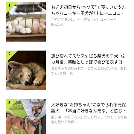
お迎え初日から“ヘソ天”で寝ていたやん
ちゃなコーギー子犬が7才に→ニコニ
コ“コーギースマイル”が魅力のコに成
ご紹介するのは、X（旧Twitter）ユーザー＠
長！
Kus1oK …
遊び疲れてスヤスヤ眠る柴犬の子犬→2
カ月後、笑顔としっぽで喜びを表すコに
成長！
おもちゃで遊び疲れて、こてんと眠った子犬。あれ
から2カ月、表 …
大好きな“お姉ちゃん”になでられる元保
護犬 「本当に好きなんだな」と感じる
表情にほっこり
散歩中、大好きな人になでられて、うれしそうな表
情を見せる元保 …