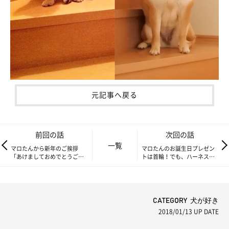
元記事へ戻る
前回の話
次回の話
一覧
マロたんから新年のご挨拶
マロたんのお誕生日プレゼン
「あけましておめでとうござ
トは首輪！でも、ハーネスの
いまろん！」
ほうがいいのかな？トレーナ
ーに聞いてみた！
CATEGORY 犬が好き
2018/01/13
UP DATE