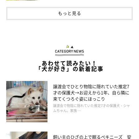
もっと見る
あわせて読みたい！
「犬が好き」の新着記事
譲渡会でひとり物陰に隠れていた推定7
才の保護犬→お迎えから1年、自ら隣に
来てくつろぐ姿にほっこり
譲渡会で物陰に隠れていた推定7才の保護犬・シャ
ムちゃん。家族 …
飼い主のひざの上で眠るペキニーズ 安