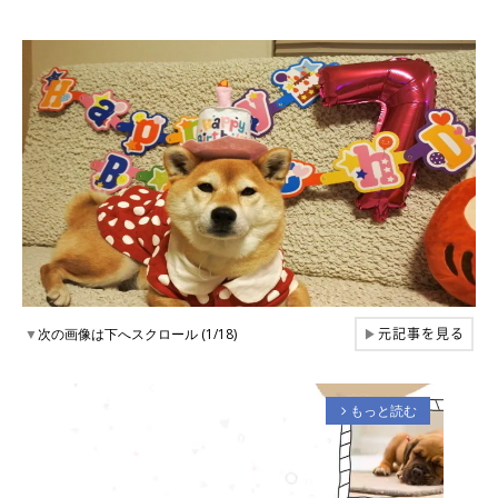
元記事を見る
▼
次の画像は下へスクロール (1/18)
▶
もっと読む
arrow_forward_ios