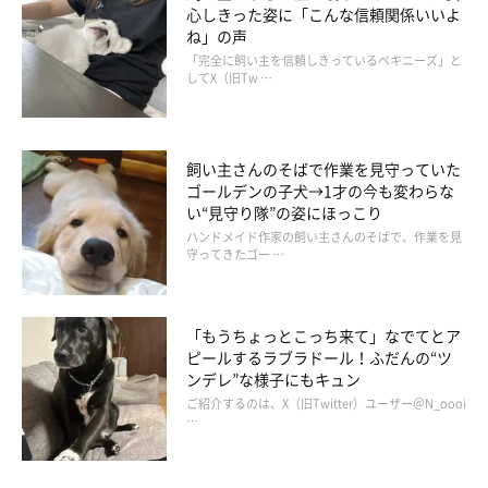
心しきった姿に「こんな信頼関係いいよ
ね」の声
「完全に飼い主を信頼しきっているペキニーズ」と
してX（旧Tw …
飼い主さんのそばで作業を見守っていた
ゴールデンの子犬→1才の今も変わらな
い“見守り隊”の姿にほっこり
ハンドメイド作家の飼い主さんのそばで、作業を見
守ってきたゴー …
「もうちょっとこっち来て」なでてとア
ピールするラブラドール！ふだんの“ツ
ンデレ”な様子にもキュン
ご紹介するのは、X（旧Twitter）ユーザー＠N_oooi
…