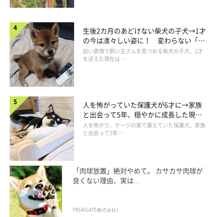
生後2カ月のあどけない柴犬の子犬→1才
の今は凛々しい姿に！ 変わらない「く
りくりおめめ」にもほっこり
幼い表情で飼い主さんを見つめる柴犬の子犬。1才
を迎えた現在は …
人を怖がっていた保護犬が6才に→家族
と出会って5年、穏やかに成長した現在
の姿にグッとくる
人を怖がり、ケージの奥で震えていた保護犬。家族
と出会って5年 …
「肉球放置」絶対やめて。 カサカサ肉球が
良くない理由、実は...
PR(AIGATE株式会社)