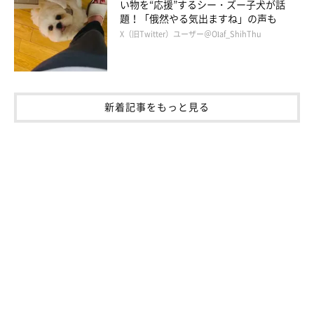
い物を“応援”するシー・ズー子犬が話
題！「俄然やる気出ますね」の声も
X（旧Twitter）ユーザー＠Olaf_ShihThu
新着記事をもっと見る