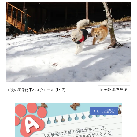
元記事を見る
▼
次の画像は下へスクロール (1/12)
▶
もっと読む
arrow_forward_ios