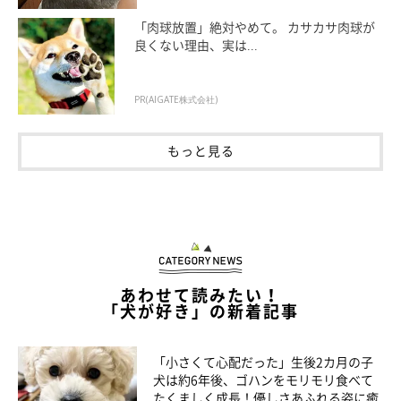
「肉球放置」絶対やめて。 カサカサ肉球が
良くない理由、実は...
PR(AIGATE株式会社)
もっと見る
あわせて読みたい！
「犬が好き」の新着記事
「小さくて心配だった」生後2カ月の子
犬は約6年後、ゴハンをモリモリ食べて
たくましく成長！優しさあふれる姿に癒