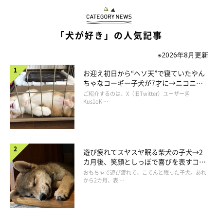
「犬が好き」の人気記事
※2026年8月更新
お迎え初日から“ヘソ天”で寝ていたやん
ちゃなコーギー子犬が7才に→ニコニ
コ“コーギースマイル”が魅力のコに成
ご紹介するのは、X（旧Twitter）ユーザー＠
長！
Kus1oK …
遊び疲れてスヤスヤ眠る柴犬の子犬→2
カ月後、笑顔としっぽで喜びを表すコに
成長！
おもちゃで遊び疲れて、こてんと眠った子犬。あれ
から2カ月、表 …