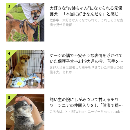
大好きな“お姉ちゃん”になでられる元保
護犬 「本当に好きなんだな」と感じる
表情にほっこり
散歩中、大好きな人になでられて、うれしそうな表
情を見せる元保 …
ケージの隅で不安そうな表情を浮かべて
いた保護子犬→3才9カ月の今、苦手を克
服し頼もしいコに成長！
お迎え当日は緊張した様子を見せていた元野犬の保
護子犬。あれか …
飼い主の腕にしがみついて甘えるチワ
ワ シニアの仲間入りをし「健康で穏や
かな暮らしが続いてほしい」と願う
こちらは、X（旧Twitter）ユーザー＠kotubusuk …