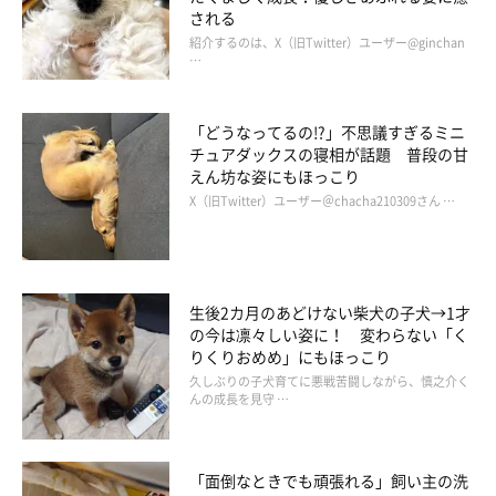
される
紹介するのは、X（旧Twitter）ユーザー@ginchan
…
「どうなってるの!?」不思議すぎるミニ
チュアダックスの寝相が話題 普段の甘
えん坊な姿にもほっこり
X（旧Twitter）ユーザー＠chacha210309さん …
生後2カ月のあどけない柴犬の子犬→1才
の今は凛々しい姿に！ 変わらない「く
りくりおめめ」にもほっこり
久しぶりの子犬育てに悪戦苦闘しながら、慎之介く
んの成長を見守 …
「面倒なときでも頑張れる」飼い主の洗