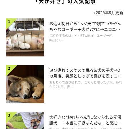
「犬が好き」の人気記事
※2026年8月更新
お迎え初日から“ヘソ天”で寝ていたやん
ちゃなコーギー子犬が7才に→ニコニ
コ“コーギースマイル”が魅力のコに成
ご紹介するのは、X（旧Twitter）ユーザー＠
長！
Kus1oK …
遊び疲れてスヤスヤ眠る柴犬の子犬→2
カ月後、笑顔としっぽで喜びを表すコに
成長！
おもちゃで遊び疲れて、こてんと眠った子犬。あれ
から2カ月、表 …
大好きな“お姉ちゃん”になでられる元保
護犬 「本当に好きなんだな」と感じる
表情にほっこり