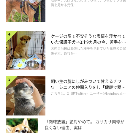
散歩中、大好きな人になでられて、うれしそうな表
情を見せる元保 …
ケージの隅で不安そうな表情を浮かべて
いた保護子犬→3才9カ月の今、苦手を克
服し頼もしいコに成長！
お迎え当日は緊張した様子を見せていた元野犬の保
護子犬。あれか …
飼い主の腕にしがみついて甘えるチワ
ワ シニアの仲間入りをし「健康で穏や
かな暮らしが続いてほしい」と願う
こちらは、X（旧Twitter）ユーザー＠kotubusuk …
「肉球放置」絶対やめて。 カサカサ肉球が
良くない理由、実は...