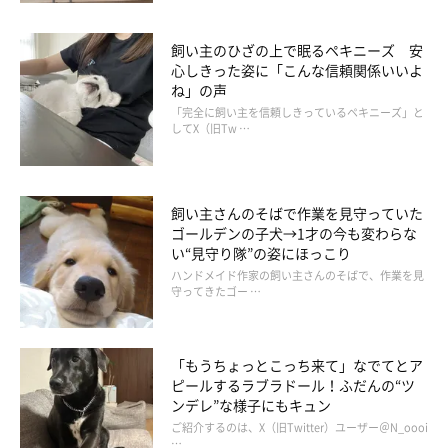
飼い主のひざの上で眠るペキニーズ 安
心しきった姿に「こんな信頼関係いいよ
ね」の声
「完全に飼い主を信頼しきっているペキニーズ」と
してX（旧Tw …
飼い主さんのそばで作業を見守っていた
ゴールデンの子犬→1才の今も変わらな
い“見守り隊”の姿にほっこり
ハンドメイド作家の飼い主さんのそばで、作業を見
守ってきたゴー …
「もうちょっとこっち来て」なでてとア
ピールするラブラドール！ふだんの“ツ
ンデレ”な様子にもキュン
ご紹介するのは、X（旧Twitter）ユーザー＠N_oooi
…