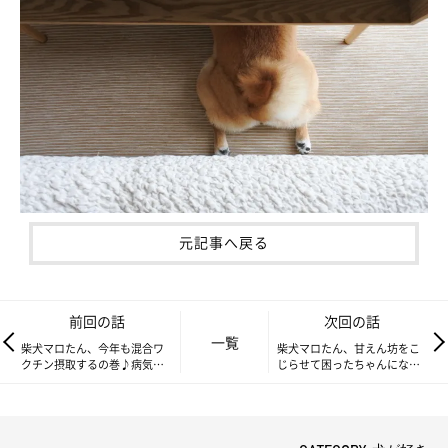
元記事へ戻る
前回の話
次回の話
一覧
柴犬マロたん、今年も混合ワ
柴犬マロたん、甘えん坊をこ
クチン摂取するの巻♪病気の
じらせて困ったちゃんになっ
予防は大事です！
た日