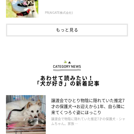
PR(AIGATE株式会社)
もっと見る
あわせて読みたい！
「犬が好き」の新着記事
譲渡会でひとり物陰に隠れていた推定7
才の保護犬→お迎えから1年、自ら隣に
来てくつろぐ姿にほっこり
譲渡会で物陰に隠れていた推定7才の保護犬・シャ
ムちゃん。家族 …