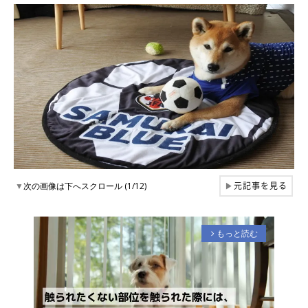
元記事を見る
▼
次の画像は下へスクロール (1/12)
▶
もっと読む
arrow_forward_ios