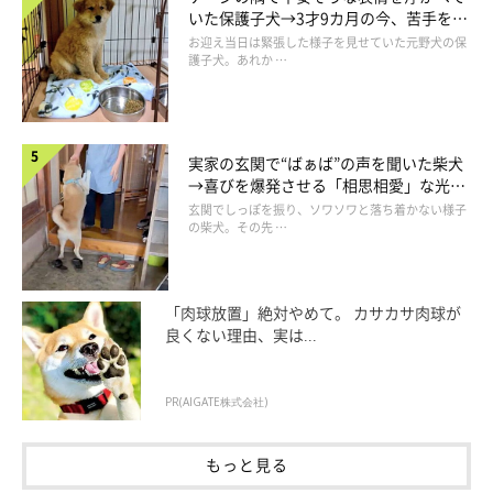
いた保護子犬→3才9カ月の今、苦手を克
服し頼もしいコに成長！
お迎え当日は緊張した様子を見せていた元野犬の保
護子犬。あれか …
実家の玄関で“ばぁば”の声を聞いた柴犬
→喜びを爆発させる「相思相愛」な光景
にほっこり
玄関でしっぽを振り、ソワソワと落ち着かない様子
の柴犬。その先 …
「肉球放置」絶対やめて。 カサカサ肉球が
良くない理由、実は...
PR(AIGATE株式会社)
もっと見る