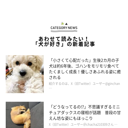
あわせて読みたい！
「犬が好き」の新着記事
「小さくて心配だった」生後2カ月の子
犬は約6年後、ゴハンをモリモリ食べて
たくましく成長！優しさあふれる姿に癒
される
紹介するのは、X（旧Twitter）ユーザー@ginchan
…
「どうなってるの!?」不思議すぎるミニ
チュアダックスの寝相が話題 普段の甘
えん坊な姿にもほっこり
X（旧Twitter）ユーザー＠chacha210309さん …