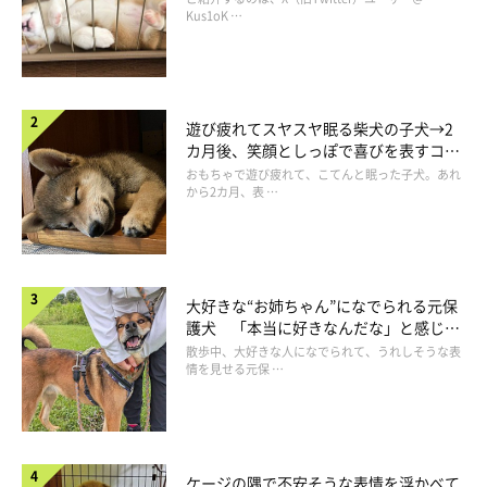
長！
Kus1oK …
遊び疲れてスヤスヤ眠る柴犬の子犬→2
カ月後、笑顔としっぽで喜びを表すコに
成長！
おもちゃで遊び疲れて、こてんと眠った子犬。あれ
から2カ月、表 …
大好きな“お姉ちゃん”になでられる元保
護犬 「本当に好きなんだな」と感じる
表情にほっこり
散歩中、大好きな人になでられて、うれしそうな表
情を見せる元保 …
ケージの隅で不安そうな表情を浮かべて