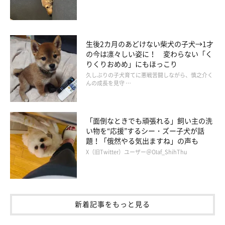
生後2カ月のあどけない柴犬の子犬→1才
の今は凛々しい姿に！ 変わらない「く
りくりおめめ」にもほっこり
久しぶりの子犬育てに悪戦苦闘しながら、慎之介く
んの成長を見守 …
「面倒なときでも頑張れる」飼い主の洗
い物を“応援”するシー・ズー子犬が話
題！「俄然やる気出ますね」の声も
X（旧Twitter）ユーザー＠Olaf_ShihThu
新着記事をもっと見る