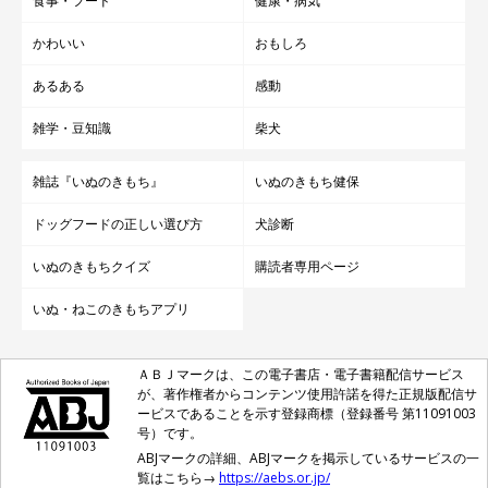
食事・フード
健康・病気
かわいい
おもしろ
あるある
感動
雑学・豆知識
柴犬
雑誌『いぬのきもち』
いぬのきもち健保
ドッグフードの正しい選び方
犬診断
いぬのきもちクイズ
購読者専用ページ
いぬ・ねこのきもちアプリ
ＡＢＪマークは、この電子書店・電子書籍配信サービス
が、著作権者からコンテンツ使用許諾を得た正規版配信サ
ービスであることを示す登録商標（登録番号 第11091003
号）です。
ABJマークの詳細、ABJマークを掲示しているサービスの一
覧はこちら→
https://aebs.or.jp/