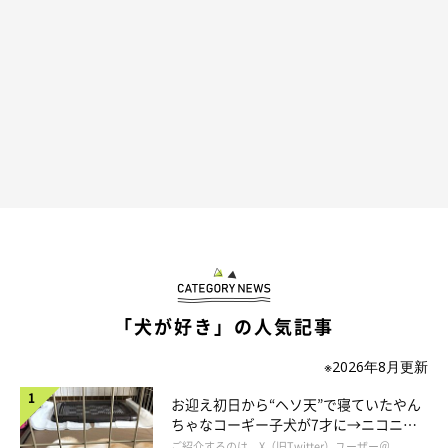
「犬が好き」の人気記事
※2026年8月更新
お迎え初日から“ヘソ天”で寝ていたやん
ちゃなコーギー子犬が7才に→ニコニ
コ“コーギースマイル”が魅力のコに成
ご紹介するのは、X（旧Twitter）ユーザー＠