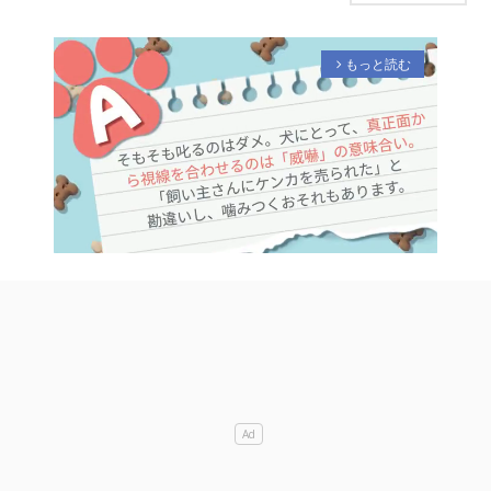
もっと読む
arrow_forward_ios
M
u
t
e