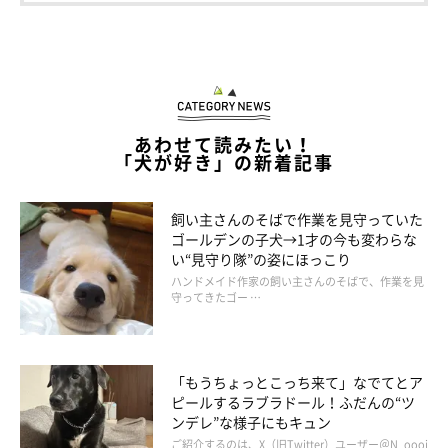
あわせて読みたい！
「犬が好き」の新着記事
飼い主さんのそばで作業を見守っていた
ゴールデンの子犬→1才の今も変わらな
い“見守り隊”の姿にほっこり
ハンドメイド作家の飼い主さんのそばで、作業を見
守ってきたゴー …
「もうちょっとこっち来て」なでてとア
ピールするラブラドール！ふだんの“ツ
ンデレ”な様子にもキュン
ご紹介するのは、X（旧Twitter）ユーザー＠N_oooi