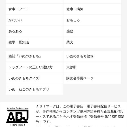
食事・フード
健康・病気
かわいい
おもしろ
あるある
感動
雑学・豆知識
柴犬
雑誌『いぬのきもち』
いぬのきもち健保
ドッグフードの正しい選び方
犬診断
いぬのきもちクイズ
購読者専用ページ
いぬ・ねこのきもちアプリ
ＡＢＪマークは、この電子書店・電子書籍配信サービス
が、著作権者からコンテンツ使用許諾を得た正規版配信サ
ービスであることを示す登録商標（登録番号 第11091003
号）です。