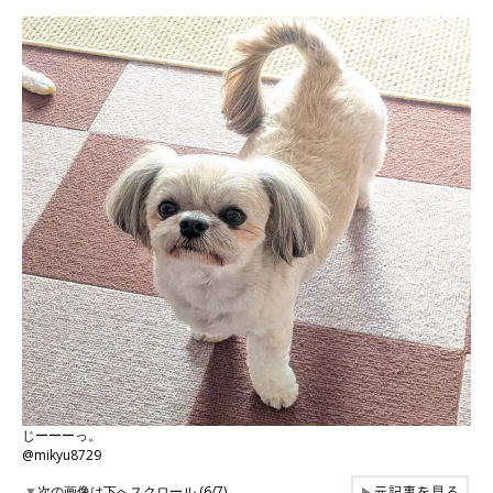
じーーーっ。
@mikyu8729
元記事を見る
▼
次の画像は下へスクロール (6/7)
▶