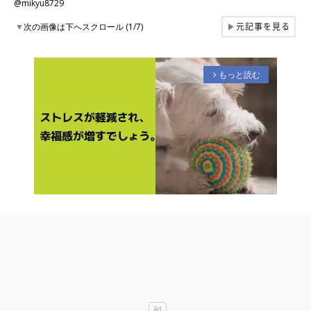
@mikyu8729
元記事を見る
▼
次の画像は下へスクロール (1/7)
▶
もっと読む
arrow_forward_ios
M
u
t
e