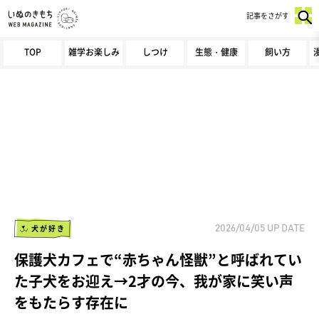
記事をさがす
TOP
雑学お楽しみ
しつけ
生態・健康
飼い方
犬が好き
2026/04/05
UP DATE
保護犬カフェで“赤ちゃん怪獣”と呼ばれてい
た子犬をお迎え→2才の今、我が家に笑い声
をもたらす存在に