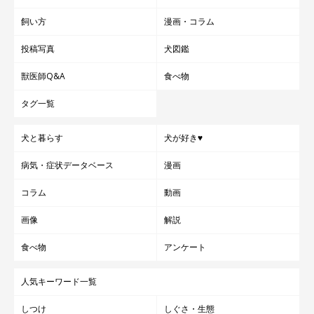
飼い方
漫画・コラム
投稿写真
犬図鑑
獣医師Q&A
食べ物
タグ一覧
犬と暮らす
犬が好き♥
病気・症状データベース
漫画
コラム
動画
画像
解説
食べ物
アンケート
人気キーワード一覧
しつけ
しぐさ・生態