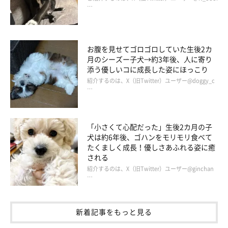
…
お腹を見せてゴロゴロしていた生後2カ
月のシーズー子犬→約3年後、人に寄り
添う優しいコに成長した姿にほっこり
紹介するのは、X（旧Twitter）ユーザー@doggy_c
…
「小さくて心配だった」生後2カ月の子
犬は約6年後、ゴハンをモリモリ食べて
たくましく成長！優しさあふれる姿に癒
される
紹介するのは、X（旧Twitter）ユーザー@ginchan
…
新着記事をもっと見る