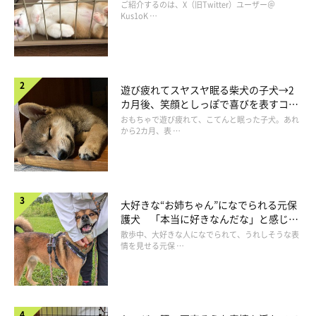
コ“コーギースマイル”が魅力のコに成
ご紹介するのは、X（旧Twitter）ユーザー＠
長！
Kus1oK …
遊び疲れてスヤスヤ眠る柴犬の子犬→2
カ月後、笑顔としっぽで喜びを表すコに
成長！
おもちゃで遊び疲れて、こてんと眠った子犬。あれ
から2カ月、表 …
大好きな“お姉ちゃん”になでられる元保
護犬 「本当に好きなんだな」と感じる
表情にほっこり
散歩中、大好きな人になでられて、うれしそうな表
情を見せる元保 …