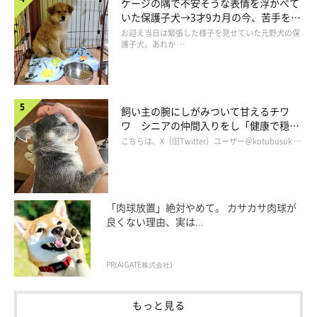
ケージの隅で不安そうな表情を浮かべて
いた保護子犬→3才9カ月の今、苦手を克
服し頼もしいコに成長！
お迎え当日は緊張した様子を見せていた元野犬の保
護子犬。あれか …
飼い主の腕にしがみついて甘えるチワ
ワ シニアの仲間入りをし「健康で穏や
かな暮らしが続いてほしい」と願う
こちらは、X（旧Twitter）ユーザー＠kotubusuk …
「肉球放置」絶対やめて。 カサカサ肉球が
良くない理由、実は...
PR(AIGATE株式会社)
もっと見る