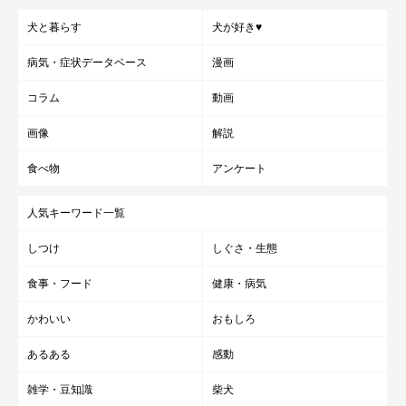
犬と暮らす
犬が好き♥
病気・症状データベース
漫画
コラム
動画
画像
解説
食べ物
アンケート
人気キーワード一覧
しつけ
しぐさ・生態
食事・フード
健康・病気
かわいい
おもしろ
あるある
感動
雑学・豆知識
柴犬