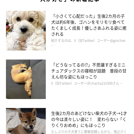
「小さくて心配だった」生後2カ月の子
犬は約6年後、ゴハンをモリモリ食べて
たくましく成長！優しさあふれる姿に癒
される
紹介するのは、X（旧Twitter）ユーザー@ginchan
…
「どうなってるの!?」不思議すぎるミニ
チュアダックスの寝相が話題 普段の甘
えん坊な姿にもほっこり
X（旧Twitter）ユーザー＠chacha210309さん …
生後2カ月のあどけない柴犬の子犬→1才
の今は凛々しい姿に！ 変わらない「く
りくりおめめ」にもほっこり
久しぶりの子犬育てに悪戦苦闘しながら、慎之介く