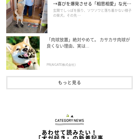
→喜びを爆発させる「相思相愛」な光景
にほっこり
玄関でしっぽを振り、ソワソワと落ち着かない様子
の柴犬。その先 …
「肉球放置」絶対やめて。 カサカサ肉球が
良くない理由、実は...
PR(AIGATE株式会社)
もっと見る
あわせて読みたい！
「犬が好き」の新着記事