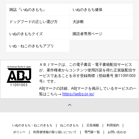
雑誌『いぬのきもち』
いぬのきもち健保
ドッグフードの正しい選び方
犬診断
いぬのきもちクイズ
購読者専用ページ
いぬ・ねこのきもちアプリ
ＡＢＪマークは、この電子書店・電子書籍配信サービス
が、著作権者からコンテンツ使用許諾を得た正規版配信サ
ービスであることを示す登録商標（登録番号 第11091003
号）です。
ABJマークの詳細、ABJマークを掲示しているサービスの一
覧はこちら→
https://aebs.or.jp/
いぬのきもち・ねこのきもち
ねこのきもち
広告掲載
利用規約
ポリシー
利用者情報の取り扱いについて
専門家一覧
お問い合わせ