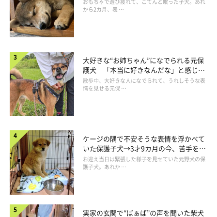
成長！
おもちゃで遊び疲れて、こてんと眠った子犬。あれ
から2カ月、表 …
大好きな“お姉ちゃん”になでられる元保
護犬 「本当に好きなんだな」と感じる
表情にほっこり
散歩中、大好きな人になでられて、うれしそうな表
情を見せる元保 …
ケージの隅で不安そうな表情を浮かべて
いた保護子犬→3才9カ月の今、苦手を克
服し頼もしいコに成長！
お迎え当日は緊張した様子を見せていた元野犬の保
護子犬。あれか …
実家の玄関で“ばぁば”の声を聞いた柴犬