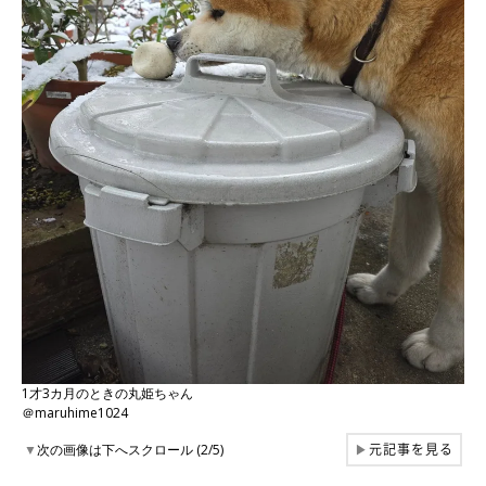
1才3カ月のときの丸姫ちゃん
＠maruhime1024
元記事を見る
▼
次の画像は下へスクロール (2/5)
▶