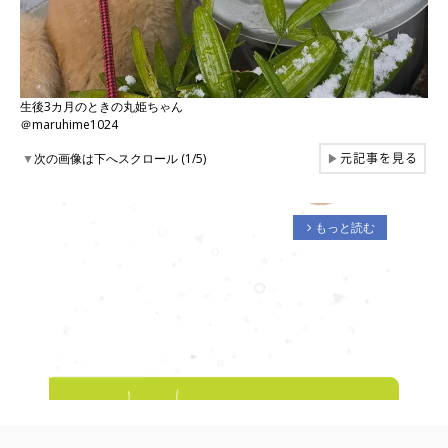
生後3カ月のときの丸姫ちゃん
＠maruhime1024
元記事を見る
▼
次の画像は下へスクロール (1/5)
▶
もっと読む
arrow_forward_ios