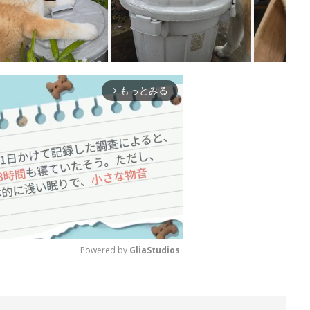
もっとみる
arrow_forward_ios
Powered by 
GliaStudios
M
u