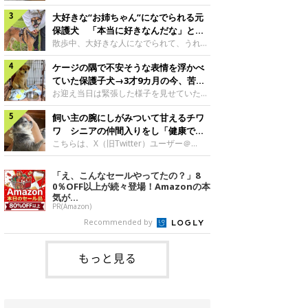
したのでしょうか。今回は、神楽ちゃんの
犬。あれから2カ月、表情や行動にさまざ
成長を飼い主さんと振り返ります！神楽ち
大好きな“お姉ちゃん”になでられる元
まな変化が見られるようになりました。遊
ゃんの成長について聞いた！お迎えから数
び疲れて眠る生後2カ月のなっちゃん遊び
保護犬 「本当に好きなんだな」と感
日後の神楽ちゃん（撮影時生後2カ月）＠
疲れた様子のなっちゃん。@Pkndg_紹介
じる表情にほっこり
散歩中、大好きな人になでられて、うれし
Kus1oKg2vsgdWS2――お迎え当初の神楽
するのは、X（旧Twitter）ユーザー
そうな表情を見せる元保護犬。甘えるよう
ちゃんの様子について教えてください。飼
@Pkndg_さんの愛犬・なっちゃん（取材
ケージの隅で不安そうな表情を浮かべ
な姿に、見ているこちらまでほっこりしま
い主さん： 「お迎え当日から“ヘソ天”で寝
時、生後4カ月／柴犬）。こちらの写真
す。大好きな“お姉ちゃん”に甘える小次郎
ていた保護子犬→3才9カ月の今、苦手
るようなコでし
は、なっちゃんが生後2カ月のころに撮影
くん妹さんになでてもらい、うれしそうな
を克服し頼もしいコに成長！
お迎え当日は緊張した様子を見せていた元
された一枚です。この日、なっちゃんは家
表情を見せる小次郎くん（2026年6月撮
野犬の保護子犬。あれから約3年半、苦手
族と一緒におもちゃで遊んでいました。た
影）。@mika_Jimmy紹介するのは、X（旧
飼い主の腕にしがみついて甘えるチワ
だったことを一つひとつ克服し、家族に寄
くさん遊んで疲れたのか、その後は眠り始
Twitter）ユーザー@mika_Jimmyさんの愛
り添う姿を見せています。お迎え当日、ケ
ワ シニアの仲間入りをし「健康で穏
めたそうです。眠るなっちゃん。
犬・小次郎くん（撮影時5才）。こちら
ージの隅で不安そうにお迎え当日のシルビ
やかな暮らしが続いてほしい」と願う
こちらは、X（旧Twitter）ユーザー＠
@Pkndg_
は、飼い主さんの妹さんと一緒に散歩をし
アちゃん。@nemonemotos今回紹介する
kotubusuke617さんが投稿した写真。写
たときに撮影したという一枚です。この
のは、X（旧Twitter）ユーザー
っているのは、愛犬でチワワのつぶしゃん
「え、こんなセールやってたの？」8
日、飼い主さんは実家から自宅へ帰る途
@nemonemotosさんの愛犬・シルビアち
（本名：こつぶちゃん）です。飼い主さん
0％OFF以上が続々登場！Amazonの本
中、妹さんと公園で待ち合わせ
ゃん（撮影当時、生後推定2カ月）。飼い
の腕にしがみつくつぶしゃん（撮影時6
気が...
主さんが「#最初に撮った一枚」として投
才）＠kotubusuke617撮影当時の状況に
PR(Amazon)
稿した写真には、ケージの隅で不安そうな
ついて伺うと、飼い主さんはこう教えてく
Recommended by
表情を浮かべるシルビアちゃんの姿が写っ
れました。飼い主さん： 「ある休日のこ
ていました。こちらは、保護犬だったシル
とです。私がソファに座った途端にひざの
上にのってきたので、そのままなでながら
もっと見る
テレビを見ていたのですが、微動だにしな
いので気になって見てみると、腕にしがみ
つくような形で気持ちよさそうに