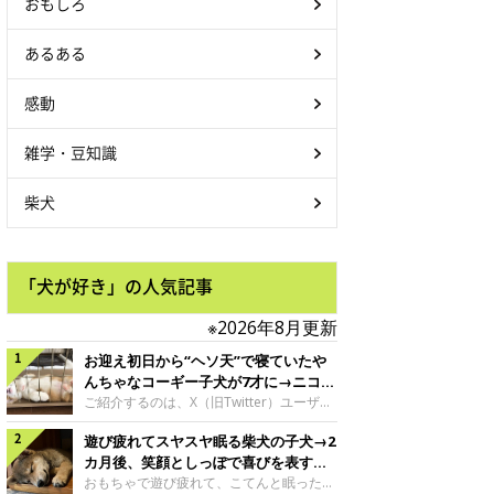
おもしろ
あるある
感動
雑学・豆知識
柴犬
「犬が好き」の人気記事
※2026年8月更新
お迎え初日から“ヘソ天”で寝ていたや
んちゃなコーギー子犬が7才に→ニコニ
コ“コーギースマイル”が魅力のコに成
ご紹介するのは、X（旧Twitter）ユーザー
＠Kus1oKg2vsgdWS2さんの愛犬でウェル
長！
遊び疲れてスヤスヤ眠る柴犬の子犬→2
シュ・コーギー・ペンブロークの神楽ちゃ
ん。今年の8月で7才になるという神楽ちゃ
カ月後、笑顔としっぽで喜びを表すコ
んですが、いったいどんな子犬時代を過ご
に成長！
おもちゃで遊び疲れて、こてんと眠った子