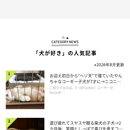
「犬が好き」の人気記事
※2026年8月更新
お迎え初日から“ヘソ天”で寝ていたやん
ちゃなコーギー子犬が7才に→ニコニ
コ“コーギースマイル”が魅力のコに成
ご紹介するのは、X（旧Twitter）ユーザー＠
長！
Kus1oK …
遊び疲れてスヤスヤ眠る柴犬の子犬→2
カ月後、笑顔としっぽで喜びを表すコに