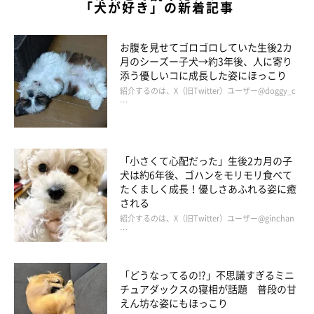
「犬が好き」の新着記事
お腹を見せてゴロゴロしていた生後2カ
月のシーズー子犬→約3年後、人に寄り
添う優しいコに成長した姿にほっこり
紹介するのは、X（旧Twitter）ユーザー@doggy_c
…
「小さくて心配だった」生後2カ月の子
犬は約6年後、ゴハンをモリモリ食べて
たくましく成長！優しさあふれる姿に癒
される
紹介するのは、X（旧Twitter）ユーザー@ginchan
…
「どうなってるの!?」不思議すぎるミニ
チュアダックスの寝相が話題 普段の甘
えん坊な姿にもほっこり