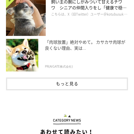
飼い主の腕にしがみついて甘えるチワ
ワ シニアの仲間入りをし「健康で穏や
かな暮らしが続いてほしい」と願う
こちらは、X（旧Twitter）ユーザー＠kotubusuk …
「肉球放置」絶対やめて。 カサカサ肉球が
良くない理由、実は...
PR(AIGATE株式会社)
もっと見る
あわせて読みたい！