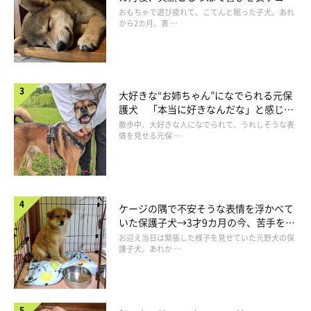
成長！
おもちゃで遊び疲れて、こてんと眠った子犬。あれ
から2カ月、表 …
大好きな“お姉ちゃん”になでられる元保
護犬 「本当に好きなんだな」と感じる
表情にほっこり
散歩中、大好きな人になでられて、うれしそうな表
情を見せる元保 …
ケージの隅で不安そうな表情を浮かべて
いた保護子犬→3才9カ月の今、苦手を克
服し頼もしいコに成長！
お迎え当日は緊張した様子を見せていた元野犬の保
護子犬。あれか …