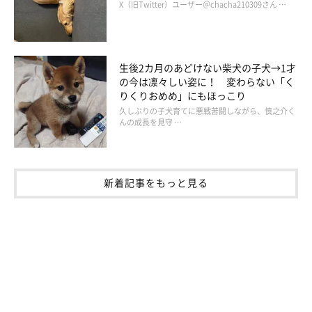
X（旧Twitter）ユーザー＠chacha210309さん …
生後2カ月のあどけない柴犬の子犬→1才
の今は凛々しい姿に！ 変わらない「く
りくりおめめ」にもほっこり
久しぶりの子犬育てに悪戦苦闘しながら、慎之介く
んの成長を見守 …
新着記事をもっと見る