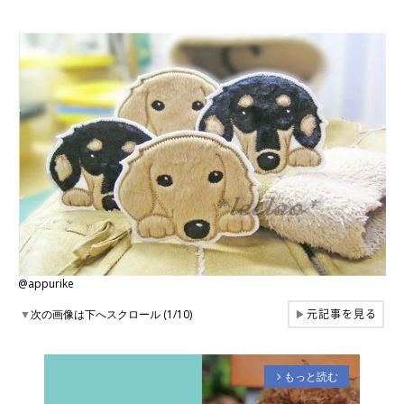
@appurike
元記事を見る
▼
次の画像は下へスクロール (1/10)
▶
もっと読む
arrow_forward_ios