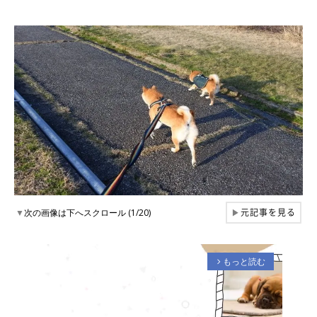
元記事を見る
▼
次の画像は下へスクロール (1/20)
▶
もっと読む
arrow_forward_ios