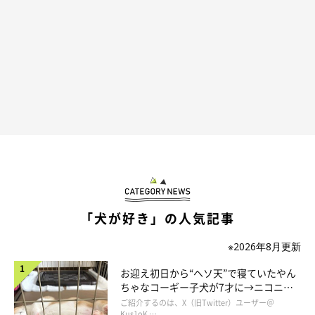
「犬が好き」の人気記事
※2026年8月更新
お迎え初日から“ヘソ天”で寝ていたやん
ちゃなコーギー子犬が7才に→ニコニ
コ“コーギースマイル”が魅力のコに成
ご紹介するのは、X（旧Twitter）ユーザー＠
Kus1oK …