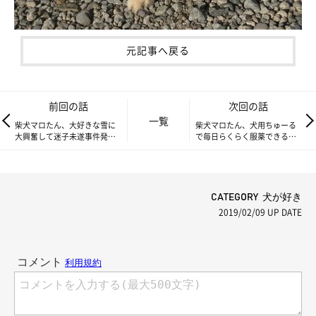
元記事へ戻る
前回の話
次回の話
一覧
柴犬マロたん、大好きな雪に
柴犬マロたん、犬用ちゅーる
大興奮して迷子未遂事件発生
で毎日らくらく服薬できるよ
（解決済み）
うになりました♪
CATEGORY 犬が好き
2019/02/09
UP DATE