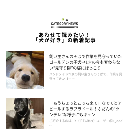
あわせて読みたい！
「犬が好き」の新着記事
飼い主さんのそばで作業を見守っていた
ゴールデンの子犬→1才の今も変わらな
い“見守り隊”の姿にほっこり
ハンドメイド作家の飼い主さんのそばで、作業を見
守ってきたゴー …
「もうちょっとこっち来て」なでてとア
ピールするラブラドール！ふだんの“ツ
ンデレ”な様子にもキュン
ご紹介するのは、X（旧Twitter）ユーザー＠N_oooi
…