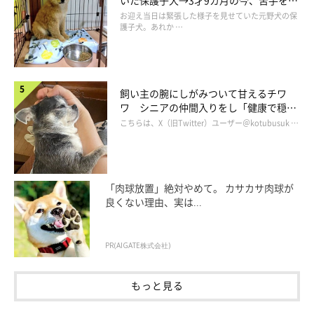
いた保護子犬→3才9カ月の今、苦手を克
服し頼もしいコに成長！
お迎え当日は緊張した様子を見せていた元野犬の保
護子犬。あれか …
飼い主の腕にしがみついて甘えるチワ
ワ シニアの仲間入りをし「健康で穏や
かな暮らしが続いてほしい」と願う
こちらは、X（旧Twitter）ユーザー＠kotubusuk …
「肉球放置」絶対やめて。 カサカサ肉球が
良くない理由、実は...
PR(AIGATE株式会社)
もっと見る