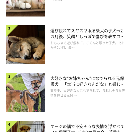
長！
遊び疲れてスヤスヤ眠る柴犬の子犬→2
カ月後、笑顔としっぽで喜びを表すコに
成長！
おもちゃで遊び疲れて、こてんと眠った子犬。あれ
から2カ月、表 …
大好きな“お姉ちゃん”になでられる元保
護犬 「本当に好きなんだな」と感じる
表情にほっこり
散歩中、大好きな人になでられて、うれしそうな表
情を見せる元保 …
ケージの隅で不安そうな表情を浮かべて