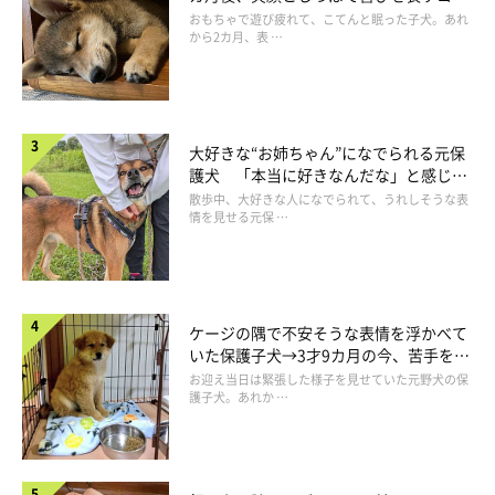
成長！
おもちゃで遊び疲れて、こてんと眠った子犬。あれ
から2カ月、表 …
大好きな“お姉ちゃん”になでられる元保
護犬 「本当に好きなんだな」と感じる
表情にほっこり
散歩中、大好きな人になでられて、うれしそうな表
情を見せる元保 …
ケージの隅で不安そうな表情を浮かべて
いた保護子犬→3才9カ月の今、苦手を克
服し頼もしいコに成長！
お迎え当日は緊張した様子を見せていた元野犬の保
護子犬。あれか …