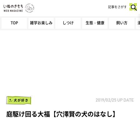
記事をさがす
TOP
雑学お楽しみ
しつけ
生態・健康
飼い方
犬が好き
2019/02/25
UP DATE
庭駆け回る大福【穴澤賢の犬のはなし】