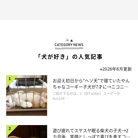
「犬が好き」の人気記事
※2026年8月更新
お迎え初日から“ヘソ天”で寝ていたやん
ちゃなコーギー子犬が7才に→ニコニ
コ“コーギースマイル”が魅力のコに成
ご紹介するのは、X（旧Twitter）ユーザー＠
長！
Kus1oK …
遊び疲れてスヤスヤ眠る柴犬の子犬→2
カ月後、笑顔としっぽで喜びを表すコに