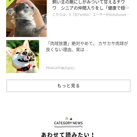
飼い主の腕にしがみついて甘えるチワ
ワ シニアの仲間入りをし「健康で穏や
かな暮らしが続いてほしい」と願う
こちらは、X（旧Twitter）ユーザー＠kotubusuk …
「肉球放置」絶対やめて。 カサカサ肉球が
良くない理由、実は...
PR(AIGATE株式会社)
もっと見る
あわせて読みたい！