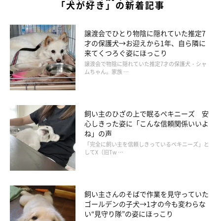
「犬が好き」の新着記事
譲渡会でひとり物陰に隠れていた推定7
才の保護犬→お迎えから1年、自ら隣に
来てくつろぐ姿にほっこり
譲渡会で物陰に隠れていた推定7才の保護犬・シャ
ムちゃん。家族 …
飼い主のひざの上で眠るペキニーズ 安
心しきった姿に「こんな信頼関係いいよ
ね」の声
「完全に飼い主を信頼しきっているペキニーズ」と
してX（旧Tw …
飼い主さんのそばで作業を見守っていた
ゴールデンの子犬→1才の今も変わらな
い“見守り隊”の姿にほっこり