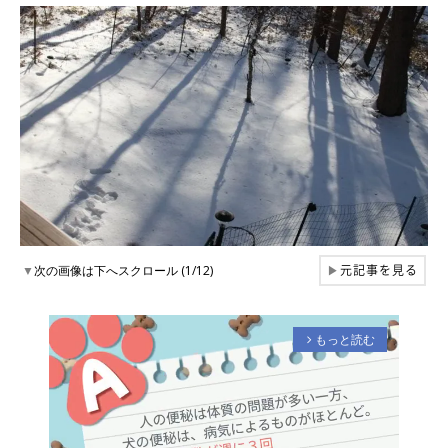
元記事を見る
▼
次の画像は下へスクロール (1/12)
▶
もっと読む
arrow_forward_ios