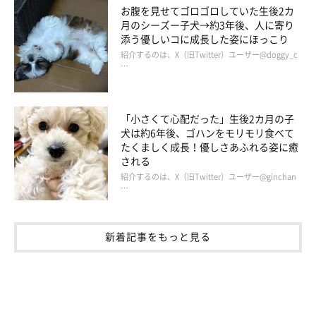
お腹を見せてゴロゴロしていた生後2カ
月のシーズー子犬→約3年後、人に寄り
添う優しいコに成長した姿にほっこり
紹介するのは、X（旧Twitter）ユーザー@doggy_c
…
「小さくて心配だった」生後2カ月の子
犬は約6年後、ゴハンをモリモリ食べて
たくましく成長！優しさあふれる姿に癒
される
紹介するのは、X（旧Twitter）ユーザー@ginchan
…
新着記事をもっと見る