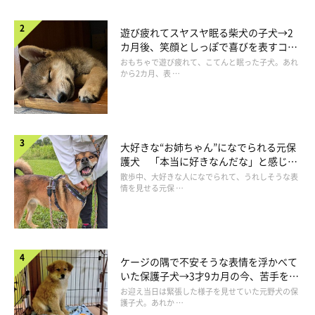
遊び疲れてスヤスヤ眠る柴犬の子犬→2
カ月後、笑顔としっぽで喜びを表すコに
成長！
おもちゃで遊び疲れて、こてんと眠った子犬。あれ
から2カ月、表 …
大好きな“お姉ちゃん”になでられる元保
護犬 「本当に好きなんだな」と感じる
表情にほっこり
散歩中、大好きな人になでられて、うれしそうな表
情を見せる元保 …
ケージの隅で不安そうな表情を浮かべて
いた保護子犬→3才9カ月の今、苦手を克
服し頼もしいコに成長！
お迎え当日は緊張した様子を見せていた元野犬の保
護子犬。あれか …