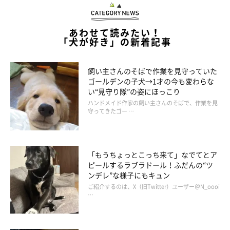
あわせて読みたい！
「犬が好き」の新着記事
飼い主さんのそばで作業を見守っていた
ゴールデンの子犬→1才の今も変わらな
い“見守り隊”の姿にほっこり
ハンドメイド作家の飼い主さんのそばで、作業を見
守ってきたゴー …
「もうちょっとこっち来て」なでてとア
ピールするラブラドール！ふだんの“ツ
ンデレ”な様子にもキュン
ご紹介するのは、X（旧Twitter）ユーザー＠N_oooi
…