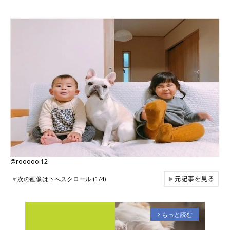
@roooooi12
元記事を見る
▼
次の画像は下へスクロール (1/4)
▶
もっと読む
arrow_forward_ios