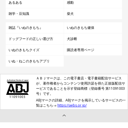
あるある
感動
雑学・豆知識
柴犬
雑誌『いぬのきもち』
いぬのきもち健保
ドッグフードの正しい選び方
犬診断
いぬのきもちクイズ
購読者専用ページ
いぬ・ねこのきもちアプリ
ＡＢＪマークは、この電子書店・電子書籍配信サービス
が、著作権者からコンテンツ使用許諾を得た正規版配信サ
ービスであることを示す登録商標（登録番号 第11091003
号）です。
ABJマークの詳細、ABJマークを掲示しているサービスの一
覧はこちら→
https://aebs.or.jp/