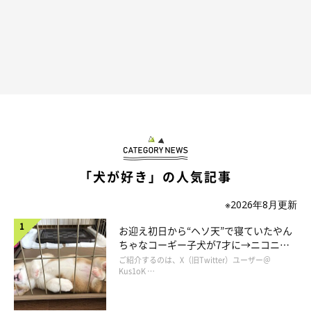
「犬が好き」の人気記事
※2026年8月更新
お迎え初日から“ヘソ天”で寝ていたやん
ちゃなコーギー子犬が7才に→ニコニ
コ“コーギースマイル”が魅力のコに成
ご紹介するのは、X（旧Twitter）ユーザー＠
長！
Kus1oK …