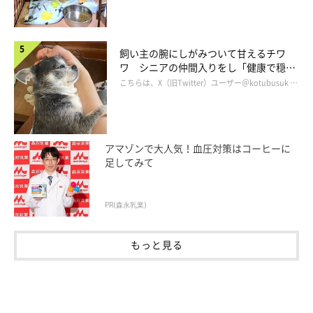
飼い主の腕にしがみついて甘えるチワ
ワ シニアの仲間入りをし「健康で穏や
かな暮らしが続いてほしい」と願う
こちらは、X（旧Twitter）ユーザー＠kotubusuk …
アマゾンで大人気！血圧対策はコーヒーに
足してみて
PR(森永乳業)
もっと見る