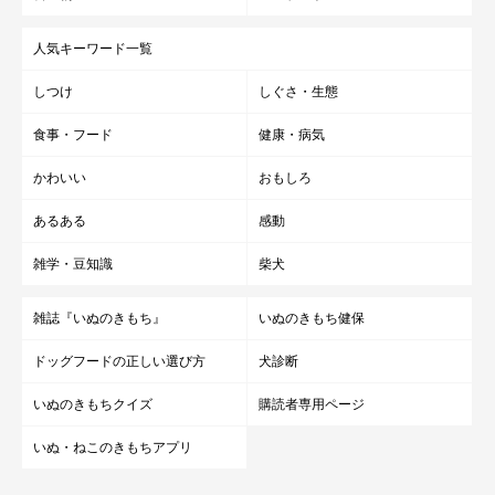
人気キーワード一覧
しつけ
しぐさ・生態
食事・フード
健康・病気
かわいい
おもしろ
あるある
感動
雑学・豆知識
柴犬
雑誌『いぬのきもち』
いぬのきもち健保
ドッグフードの正しい選び方
犬診断
いぬのきもちクイズ
購読者専用ページ
いぬ・ねこのきもちアプリ