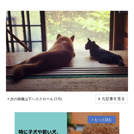
元記事を見る
▼
次の画像は下へスクロール (1/5)
▶
もっと読む
arrow_forward_ios