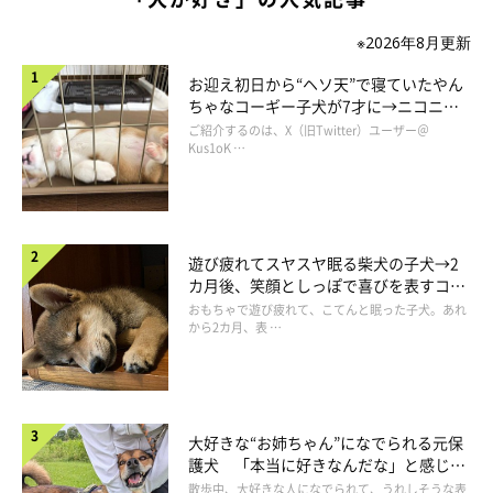
※2026年8月更新
お迎え初日から“ヘソ天”で寝ていたやん
ちゃなコーギー子犬が7才に→ニコニ
コ“コーギースマイル”が魅力のコに成
ご紹介するのは、X（旧Twitter）ユーザー＠
長！
Kus1oK …
遊び疲れてスヤスヤ眠る柴犬の子犬→2
カ月後、笑顔としっぽで喜びを表すコに
成長！
おもちゃで遊び疲れて、こてんと眠った子犬。あれ
から2カ月、表 …
大好きな“お姉ちゃん”になでられる元保
護犬 「本当に好きなんだな」と感じる
表情にほっこり
散歩中、大好きな人になでられて、うれしそうな表