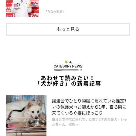
PR(森永乳業)
もっと見る
あわせて読みたい！
「犬が好き」の新着記事
譲渡会でひとり物陰に隠れていた推定7
才の保護犬→お迎えから1年、自ら隣に
来てくつろぐ姿にほっこり
譲渡会で物陰に隠れていた推定7才の保護犬・シャ
ムちゃん。家族 …