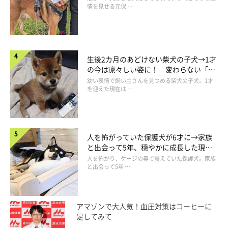
情を見せる元保 …
生後2カ月のあどけない柴犬の子犬→1才
の今は凛々しい姿に！ 変わらない「く
りくりおめめ」にもほっこり
幼い表情で飼い主さんを見つめる柴犬の子犬。1才
を迎えた現在は …
人を怖がっていた保護犬が6才に→家族
と出会って5年、穏やかに成長した現在
の姿にグッとくる
人を怖がり、ケージの奥で震えていた保護犬。家族
と出会って5年 …
アマゾンで大人気！血圧対策はコーヒーに
足してみて