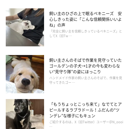
飼い主のひざの上で眠るペキニーズ 安
心しきった姿に「こんな信頼関係いいよ
ね」の声
「完全に飼い主を信頼しきっているペキニーズ」と
してX（旧Tw …
飼い主さんのそばで作業を見守っていた
ゴールデンの子犬→1才の今も変わらな
い“見守り隊”の姿にほっこり
ハンドメイド作家の飼い主さんのそばで、作業を見
守ってきたゴー …
「もうちょっとこっち来て」なでてとア
ピールするラブラドール！ふだんの“ツ
ンデレ”な様子にもキュン
ご紹介するのは、X（旧Twitter）ユーザー＠N_oooi
…