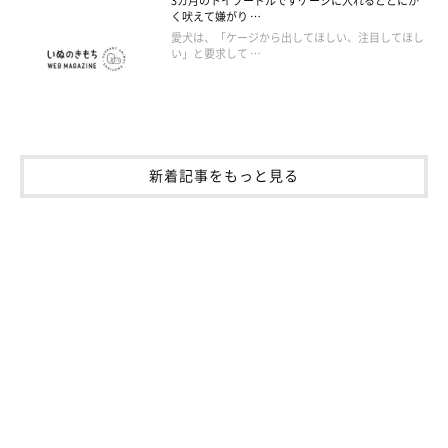
3カ月のトイプードルですケージに入れるととにか
く吠えて嫌がり …
愛犬は、「ケージから出してほしい、注目してほし
い」と要求して …
新着記事をもっと見る