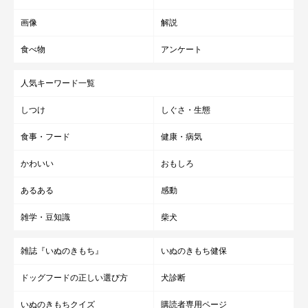
画像
解説
食べ物
アンケート
人気キーワード一覧
しつけ
しぐさ・生態
食事・フード
健康・病気
かわいい
おもしろ
あるある
感動
雑学・豆知識
柴犬
雑誌『いぬのきもち』
いぬのきもち健保
ドッグフードの正しい選び方
犬診断
いぬのきもちクイズ
購読者専用ページ