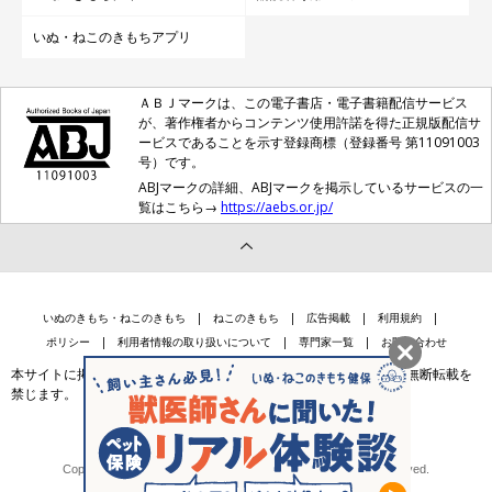
いぬ・ねこのきもちアプリ
ＡＢＪマークは、この電子書店・電子書籍配信サービス
が、著作権者からコンテンツ使用許諾を得た正規版配信サ
ービスであることを示す登録商標（登録番号 第11091003
号）です。
ABJマークの詳細、ABJマークを掲示しているサービスの一
覧はこちら→
https://aebs.or.jp/
いぬのきもち・ねこのきもち
ねこのきもち
広告掲載
利用規約
ポリシー
利用者情報の取り扱いについて
専門家一覧
お問い合わせ
本サイトに掲載されている記事・写真・イラスト等のコンテンツの無断転載を
禁じます。
会社案内
個人情報保護法に基づく公表事項等
Copyright © Benesse Style Care Group Co.,Ltd. All Rights Reserved.