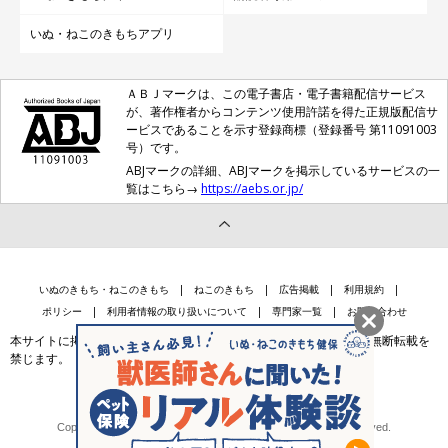
いぬ・ねこのきもちアプリ
ＡＢＪマークは、この電子書店・電子書籍配信サービス
が、著作権者からコンテンツ使用許諾を得た正規版配信サ
ービスであることを示す登録商標（登録番号 第11091003
号）です。
ABJマークの詳細、ABJマークを掲示しているサービスの一
覧はこちら→
https://aebs.or.jp/
いぬのきもち・ねこのきもち
ねこのきもち
広告掲載
利用規約
ポリシー
利用者情報の取り扱いについて
専門家一覧
お問い合わせ
本サイトに掲載されている記事・写真・イラスト等のコンテンツの無断転載を
禁じます。
会社案内
個人情報保護法に基づく公表事項等
Copyright © Benesse Style Care Group Co.,Ltd. All Rights Reserved.