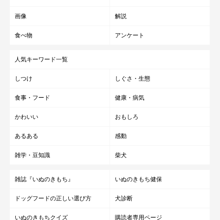
画像
解説
食べ物
アンケート
人気キーワード一覧
しつけ
しぐさ・生態
食事・フード
健康・病気
かわいい
おもしろ
あるある
感動
雑学・豆知識
柴犬
雑誌『いぬのきもち』
いぬのきもち健保
ドッグフードの正しい選び方
犬診断
いぬのきもちクイズ
購読者専用ページ