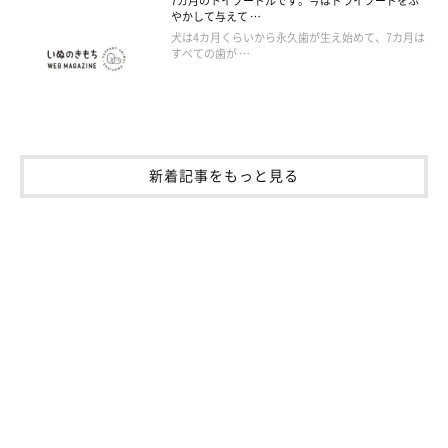
7カ月のトイプードルです。今はドライフードをふ
やかして与えて …
犬は4カ月くらいから永久歯が生え始めて、7カ月は
すべての歯が …
新着記事をもっと見る