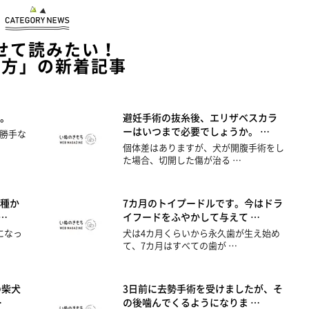
せて読みたい！
い方」の新着記事
。
避妊手術の抜糸後、エリザベスカラ
ーはいつまで必要でしょうか。 …
勝手な
個体差はありますが、犬が開腹手術をし
た場合、切開した傷が治る …
種か
7カ月のトイプードルです。今はドラ
…
イフードをふやかして与えて …
になっ
犬は4カ月くらいから永久歯が生え始め
て、7カ月はすべての歯が …
の柴犬
3日前に去勢手術を受けましたが、そ
…
の後噛んでくるようになりま …