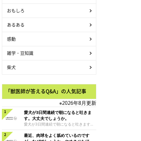
おもしろ
あるある
感動
雑学・豆知識
柴犬
「獣医師が答えるQ&A」の人気記事
※2026年8月更新
愛犬が3日間連続で朝になると吐きま
す。大丈夫でしょうか。
愛犬が3日間連続で朝になると吐きます。
大丈夫でしょうか。朝吐いた後に何事もな
最近、肉球をよく舐めているのです
かったかのように元気で、ごはんを食べ普