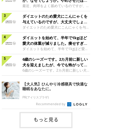
段通りの様子であれば、おそらく空腹時嘔
が、なぜでしょうか。やめさせたほう
吐症候群というお腹が空きすぎているため
がいいのでしょうか。
最近、肉球をよく舐めているのですが、な
に吐いてしまう症状だと思います。前日の
ぜでしょうか。やめさせたほうがいいので
最後の食事から最も時間の空いてしまう朝
ダイエットのため愛犬にこんにゃくを
しょうか。犬は、暇なときやかまってほし
方、犬は空腹を感じ、そろそろごはんだと
いようなときに肉球を舐める行動をするこ
与えているのですが、大丈夫でしょう
いう感覚から、胃の中で胃酸が分泌されま
とがあります。肉球を舐めている時間帯が
か。
ダイエットのため愛犬にこんにゃくを与え
す。これが空腹の状態で過剰になると犬は
ひとりになっているときや夜寝る前であっ
ているのですが、大丈夫でしょうか。こん
嘔吐して胃液のようなものを吐くことがあ
たりはしませんか？ 犬は暇なときやスト
ダイエットを始めて、半年で1kgほど
にゃくはダイエットには向いていますが、
ります。この場合は、夜ごはんを少し遅く
レスがたまったりすると、何かを噛んだり
食べ過ぎはミネラル過多になってしまい尿
愛犬の体重が減りました。痩せすぎで
したり、夜食分をとっておいて、寝る前に
舐めたりしたいという欲求が生まれます。
石症の原因になってしまうことがあります
しょうか。
ダイエットを始めて、半年で1kgほど愛犬
与えたりして、
その対象が自分の肉球に向くということは
ので、尿石症の既往歴がある犬は注意しま
の体重が減りました。痩せすぎでしょう
よくあります。こんな場合は愛犬の欲求を
しょう。また消化によくないこともあるの
6歳のシーズーです。2カ月前に新しい
か。1カ月で減少させる体重を、現在の体
しっかりと満たしてあげることが大切です
でお腹が弱い犬も注意しましょう。現在与
重の1〜2パーセントくらいで進めると、犬
犬を迎えましたが、今でも怖がってい
が、飼い主さんがかまってあげられないよ
えている量をかかりつけの獣医師に伝えて
が健康的に減量ができるといわれていま
ます。
6歳のシーズーです。2カ月前に新しい犬を
うなときは、何
相談してみてもよいかもしれませんね。チ
す。体重が8kg以上の犬であれば、半年で
迎えましたが、今でも怖がっています。先
ワワ|♀|3歳0カ月監修／いぬのきもち相談
1kg減量しても問題ありません。もう少し
住犬の性格は社交的ですか？日頃から他の
【大人気】ひんやり冷感寝具で快適な
室 担当獣医師
体重が軽い犬や、愛犬の様子に疲れやす
犬との交流がありますか？先に飼われてい
睡眠をあなたに。
い、元気がない等が見られるようでした
る愛犬が、ひとりっ子の時間が長くて、変
ら、体に負担がかかっているかもしれませ
化を好まない性格でしたら、新しい愛犬と
PR(アイリスプラザ)
ん。獣医師と相談の上、減量方法を見直し
慣れるために長い時間が必要になります。
Recommended by
てくださいね。ミニチュア・ダックスフン
それぞれの愛犬のスペースや時間を確保し
ド|♀|8歳2カ月監修／いぬのきもち相談
て、様子をみてあげましょう。散歩や遊び
室 担当獣医
をどちらかのペースに合わせるようなこと
もっと見る
はしないで、1頭ずつ別々に過ごす時間を
作ってあげてくださいね。食事やトイレの