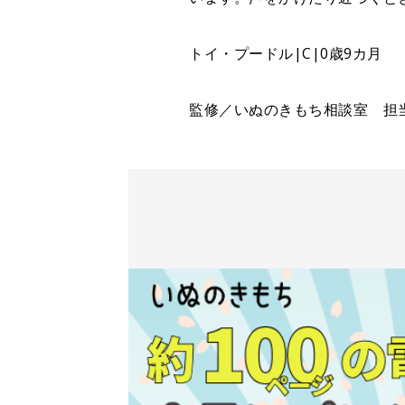
トイ・プードル|C|0歳9カ月
監修／いぬのきもち相談室 担