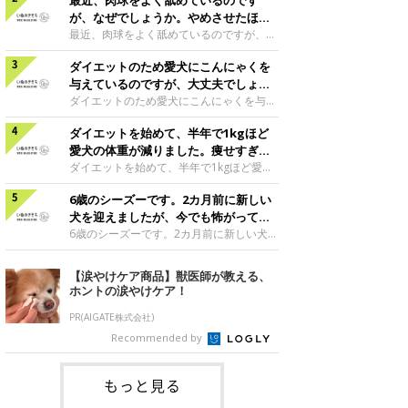
最近、肉球をよく舐めているのです
かったかのように元気で、ごはんを食べ普
段通りの様子であれば、おそらく空腹時嘔
が、なぜでしょうか。やめさせたほう
吐症候群というお腹が空きすぎているため
がいいのでしょうか。
最近、肉球をよく舐めているのですが、な
に吐いてしまう症状だと思います。前日の
ぜでしょうか。やめさせたほうがいいので
最後の食事から最も時間の空いてしまう朝
ダイエットのため愛犬にこんにゃくを
しょうか。犬は、暇なときやかまってほし
方、犬は空腹を感じ、そろそろごはんだと
いようなときに肉球を舐める行動をするこ
与えているのですが、大丈夫でしょう
いう感覚から、胃の中で胃酸が分泌されま
とがあります。肉球を舐めている時間帯が
か。
ダイエットのため愛犬にこんにゃくを与え
す。これが空腹の状態で過剰になると犬は
ひとりになっているときや夜寝る前であっ
ているのですが、大丈夫でしょうか。こん
嘔吐して胃液のようなものを吐くことがあ
たりはしませんか？ 犬は暇なときやスト
ダイエットを始めて、半年で1kgほど
にゃくはダイエットには向いていますが、
ります。この場合は、夜ごはんを少し遅く
レスがたまったりすると、何かを噛んだり
食べ過ぎはミネラル過多になってしまい尿
愛犬の体重が減りました。痩せすぎで
したり、夜食分をとっておいて、寝る前に
舐めたりしたいという欲求が生まれます。
石症の原因になってしまうことがあります
しょうか。
ダイエットを始めて、半年で1kgほど愛犬
与えたりして、
その対象が自分の肉球に向くということは
ので、尿石症の既往歴がある犬は注意しま
の体重が減りました。痩せすぎでしょう
よくあります。こんな場合は愛犬の欲求を
しょう。また消化によくないこともあるの
6歳のシーズーです。2カ月前に新しい
か。1カ月で減少させる体重を、現在の体
しっかりと満たしてあげることが大切です
でお腹が弱い犬も注意しましょう。現在与
重の1〜2パーセントくらいで進めると、犬
犬を迎えましたが、今でも怖がってい
が、飼い主さんがかまってあげられないよ
えている量をかかりつけの獣医師に伝えて
が健康的に減量ができるといわれていま
ます。
6歳のシーズーです。2カ月前に新しい犬を
うなときは、何
相談してみてもよいかもしれませんね。チ
す。体重が8kg以上の犬であれば、半年で
迎えましたが、今でも怖がっています。先
ワワ|♀|3歳0カ月監修／いぬのきもち相談
1kg減量しても問題ありません。もう少し
住犬の性格は社交的ですか？日頃から他の
【涙やけケア商品】獣医師が教える、
室 担当獣医師
体重が軽い犬や、愛犬の様子に疲れやす
犬との交流がありますか？先に飼われてい
ホントの涙やけケア！
い、元気がない等が見られるようでした
る愛犬が、ひとりっ子の時間が長くて、変
ら、体に負担がかかっているかもしれませ
化を好まない性格でしたら、新しい愛犬と
PR(AIGATE株式会社)
ん。獣医師と相談の上、減量方法を見直し
慣れるために長い時間が必要になります。
Recommended by
てくださいね。ミニチュア・ダックスフン
それぞれの愛犬のスペースや時間を確保し
ド|♀|8歳2カ月監修／いぬのきもち相談
て、様子をみてあげましょう。散歩や遊び
室 担当獣医
をどちらかのペースに合わせるようなこと
もっと見る
はしないで、1頭ずつ別々に過ごす時間を