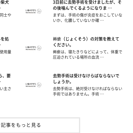
の柴犬
3日前に去勢手術を受けましたが、そ
…
の後噛んでくるようになりま …
同士や
まずは、手術の傷が炎症をおこしていな
いか、化膿していないか確 …
ルを処
褥瘡（じょくそう）の対策を教えて
…
ください。
使用量
褥瘡は、寝たきりなどによって、体重で
圧迫されている場所の血流 …
ら、要
去勢手術は受けなけらばならないで
…
しょうか。
い主さ
去勢手術は、絶対受けなければならない
手術ではありません。手術 …
着記事をもっと見る