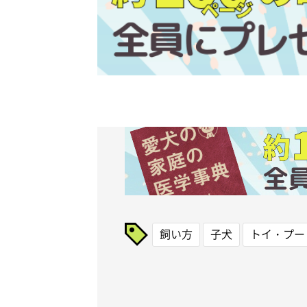
飼い方
子犬
トイ・プー