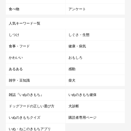
食べ物
アンケート
人気キーワード一覧
しつけ
しぐさ・生態
食事・フード
健康・病気
かわいい
おもしろ
あるある
感動
雑学・豆知識
柴犬
雑誌『いぬのきもち』
いぬのきもち健保
ドッグフードの正しい選び方
犬診断
いぬのきもちクイズ
購読者専用ページ
いぬ・ねこのきもちアプリ