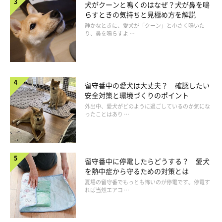
犬がクーンと鳴くのはなぜ？犬が鼻を鳴
らすときの気持ちと見極め方を解説
静かなときに、愛犬が「クーン」と小さく鳴いた
り、鼻を鳴らすよ …
留守番中の愛犬は大丈夫？ 確認したい
安全対策と環境づくりのポイント
外出中、愛犬がどのように過ごしているのか気にな
ったことはあり …
留守番中に停電したらどうする？ 愛犬
を熱中症から守るための対策とは
夏場の留守番でもっとも怖いのが停電です。停電す
れば当然エアコ …