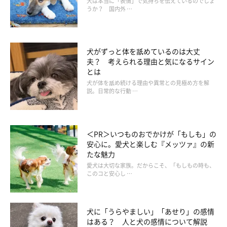
犬は本当に「表情」で気持ちを伝えているのでしょ
うか？ 国内外 …
犬がずっと体を舐めているのは大丈
夫？ 考えられる理由と気になるサイン
とは
犬が体を舐め続ける理由や異常との見極め方を解
説。日常的な行動 …
＜PR＞いつものおでかけが「もしも」の
安心に。愛犬と楽しむ『メッツァ』の新
たな魅力
愛犬は大切な家族。だからこそ、「もしもの時も、
このコと安心し …
犬に「うらやましい」「あせり」の感情
はある？ 人と犬の感情について解説