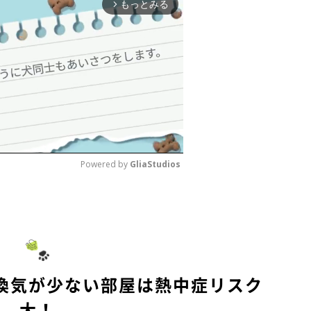
もっとみる
arrow_forward_ios
Powered by 
GliaStudios
M
u
t
e
換気が少ない部屋は熱中症リスク
大！