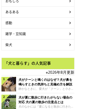
おもしろ
あるある
感動
雑学・豆知識
柴犬
「犬と暮らす」の人気記事
※2026年8月更新
犬がクーンと鳴くのはなぜ？犬が鼻を
鳴らすときの気持ちと見極め方を解説
静かなときに、愛犬が「クーン」と小さく
鳴いたり、鼻を鳴らすような音を出したり
犬が夏に散歩に行きたがらない場合の
することはありませんか？ 大きく吠える
わけではない分、「不安なの？それとも何
対応 犬の夏の散歩の注意点とは
かお願いしているの？」と気になる飼い主
犬のなかには『夏になると散歩に行きたが