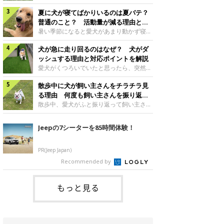
さんもいるかもしれません。今回は、犬が
らない、歩かなくなる』『暑い季節は散歩
クーンと鳴く理由や鼻鳴らしの背景、見極
夏に犬が寝てばかりいるのは夏バテ？
の気配を察すると涼しい部屋から出ようと
め方と対応のポイントなどについて、いぬ
しない』など散歩に行きたがらないコもい
普通のこと？ 活動量が減る理由と対
のきもち獣医師相談室の原 駿太朗先生に
るようです。愛犬の運動をさせてあげたい
策とは
暑い季節になると愛犬があまり動かず寝て
伺いました。クーンと鳴くのはどんな気持
のに、散歩に行きたがらない。このような
ばかりだと感じる飼い主さんはいません
ち？いぬのきもち投稿写真ギャラリー犬が
場合はどう対応すればよいのでしょうか？
犬が急に走り回るのはなぜ？ 犬がダ
か？その様子に、愛犬が夏バテで疲れてい
クーンと小さく鳴くときは、何らかの感情
「愛犬が夏に散歩に行きたがらない場合の
るのか、元気がないのかなど不安に感じる
ッシュする理由と対応ポイントを解説
を伝えようとしている場合があると考えら
対応」について、いぬのきもち獣医師相談
方もいるのではないかと思います。 で
愛犬がくつろいでいたと思ったら、突然部
れています。大
室の白山さとこ先生に聞きました。Q.夏に
は、犬が寝てばかりいるときに対処が必要
屋の中を走り回り始める――そんな様子に
犬の散歩に行くときの注意点は？ いぬの
かを見極める方法はあるのでしょうか？
散歩中に犬が飼い主さんをチラチラ見
驚いたことはありませんか？ 急な動きに
きもち投稿写真ギャラリーーー夏に愛犬と
「犬の活動量が夏に減る理由と対策」につ
「何が起きているの？」と戸惑う飼い主さ
る理由 何度も飼い主さんを振り返る
散歩に行くときは、どのようなことに注意
いて、いぬのきもち獣医師相談室の山口み
んも多いでしょう。落ち着いていたはずな
のはなぜ？
散歩中、愛犬がふと振り返って飼い主さん
をするとよい
き先生に話を聞きました。Q. 夏に犬の活
のに、急にスイッチが入ったように見える
の様子を確認する…そんな場面に心当たり
動量が減る理由は？ いぬのきもち投稿写
と不安になることもあります。今回は、犬
はありませんか？ 何度もチラチラ見られ
Jeepの7シーターを85時間体験！
真ギャラリーーー夏に愛犬の活動量が減る
が急に走り回る理由や見極め方などについ
ると、「何か気になることがあるの？」
と感じる飼い主さんもいるようです。理由
て、いぬのきもち獣医師相談室の岡本りさ
「ちゃんと歩けているかな」と不安になる
としてどのようなこ
先生に伺いました。犬が急に走り回るのは
ことがあるかもしれません。愛犬が歩きな
PR(Jeep Japan)
よくある行動？いぬのきもち投稿写真ギャ
がら飼い主さんを振り返るしぐさには、ど
Recommended by
ラリー犬が突然走り回る行動は、必ずしも
んな気持ちが隠れているのでしょうか。今
珍しいものではないと考えられています。
回は、犬が散歩中に飼い主さんを確認する
体にたまったエ
理由や注意すべきサインの見極めかた、対
もっと見る
応のポイントなどについて、いぬのきもち
獣医師相談室の原 駿太朗先生に伺いまし
た。振り返るのは「確認」や「安心」のサ
イン？いぬのきも