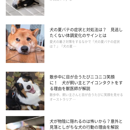
疫力が低下する……冬の“プチ不調”はツボマッサージでケアしよう』
左右の耳の入り口の少し上にある耳門（じもん）と、左右の目尻
の斜め上にある糸竹空（しちくくう）というツボを刺激します。
犬の夏バテの症状と対処法は？ 見逃し
耳門は気持ちをリラックスさせ、糸竹空は目や頭をスッキリさせ
たくない体調変化のサインとは
る作用があります。
愛犬の暑さ対策をするなかで『犬の夏バテの症状
は？ 』『犬の夏 …
STEP 1. 愛犬と向かい合い親指で目尻（糸竹空）を押さ
える
散歩中に目が合うたびニコニコ笑顔
に！ 犬が飼い主とアイコンタクトをす
る理由を獣医師が解説
散歩中、飼い主さんと目が合うたびに笑顔を見せる
オーストラリア …
犬が物陰に隠れるのは怖いから？意外と
見落としがちな犬の行動の理由を解説