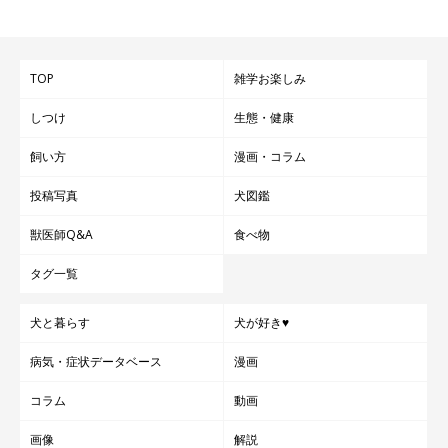
TOP
雑学お楽しみ
しつけ
生態・健康
STEP 2. 体の中心を通り、胸（膻中）まできたら軽く押
す
飼い方
漫画・コラム
投稿写真
犬図鑑
獣医師Q&A
食べ物
タグ一覧
犬と暮らす
犬が好き♥
病気・症状データベース
漫画
コラム
動画
画像
解説