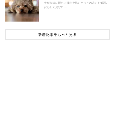
犬が物陰に隠れる理由や怖いときとの違いを解説。
安心して見守れ …
新着記事をもっと見る
参考・写真／「いぬのきもち」2021年2月号『寒さでストレスがたまる、免
疫力が低下する……冬の“プチ不調”はツボマッサージでケアしよう』
愛犬と向かい合い、左右の眉尻のくぼみにある糸竹空に親指を当
て、ギュッと2～3秒押して刺激します。残りの4本の指は、愛犬
の頭を包みこむように後頭部に添えると安定します。