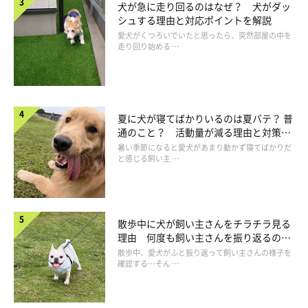
です。マッサージを始めやすく、愛犬がより心地いい気分になれ
犬が急に走り回るのはなぜ？ 犬がダッ
ますよ。
シュする理由と対応ポイントを解説
愛犬がくつろいでいたと思ったら、突然部屋の中を
走り回り始める …
ではさっそく、マッサージのやり方を見ていきましょう。
夏に犬が寝てばかりいるのは夏バテ？ 普
通のこと？ 活動量が減る理由と対策と
は
暑い季節になると愛犬があまり動かず寝てばかりだ
と感じる飼い主 …
散歩中に犬が飼い主さんをチラチラ見る
理由 何度も飼い主さんを振り返るのは
なぜ？
散歩中、愛犬がふと振り返って飼い主さんの様子を
確認する…そん …