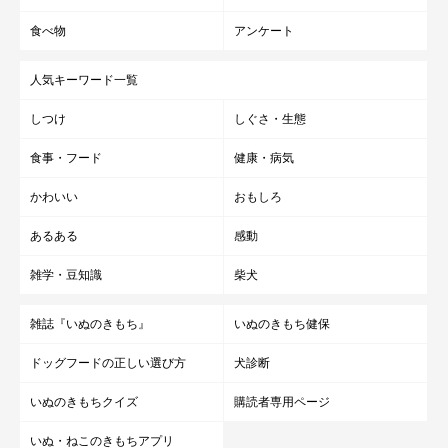
食べ物
アンケート
参考・写真／「いぬのきもち」2021年2月号『寒さでストレスがたまる、免
疫力が低下する……冬の“プチ不調”はツボマッサージでケアしよう』
人気キーワード一覧
しつけ
しぐさ・生態
天突を刺激したら、そのまま体の中心に沿って中までマッサージ
食事・フード
健康・病気
します。膻中まで来たら軽く押して刺激していきましょう。
かわいい
おもしろ
STEP1～2を10回繰り返します。
あるある
感動
雑学・豆知識
柴犬
雑誌『いぬのきもち』
いぬのきもち健保
ドッグフードの正しい選び方
犬診断
いぬのきもちクイズ
購読者専用ページ
いぬ・ねこのきもちアプリ