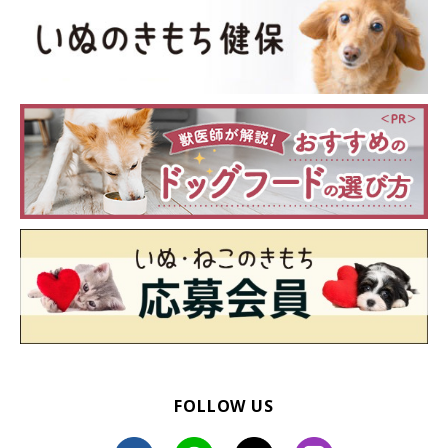
参考・写真／「いぬのきもち」2021年2月号『寒さでストレスがたまる、免
疫力が低下する……冬の“プチ不調”はツボマッサージでケアしよう』
胸骨のいちばん頭側のくぼみにある天突（てんとつ）と、みぞお
FOLLOW US
ちの少し上、胸の真ん中あたりにある膻中（だんちゅう）を刺激
します。天突はのどの乾燥、膻中は胸やのどの痛みを軽減させる