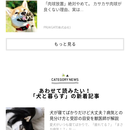
「肉球放置」絶対やめて。 カサカサ肉球が
良くない理由、実は...
なんとなく元気がないときに！ 免疫力アッ
プのツボマッサージ
PR(AIGATE株式会社)
もっと見る
あわせて読みたい！
「犬と暮らす」の新着記事
犬が寝てばかりだけど大丈夫？病気との
見分け方と受診の目安を獣医師が解説
愛犬がいつも寝てばかりで、「疲れてる？」「まさ
参考・写真／「いぬのきもち」2021年2月号『寒さでストレスがたまる、免
か病気！？」な …