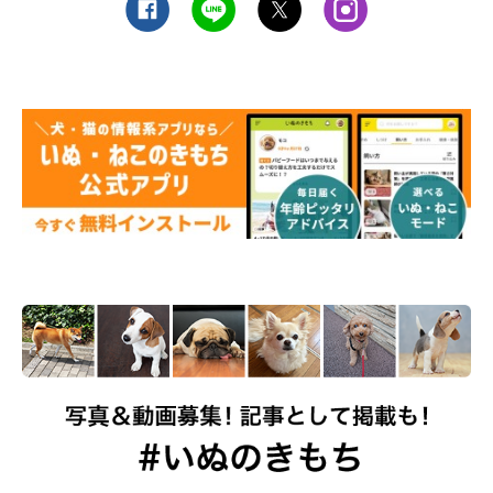
のに役立ちます。
STEP 1. 愛犬をあおむけにし、首元（天突）に指3本を当
てて押す