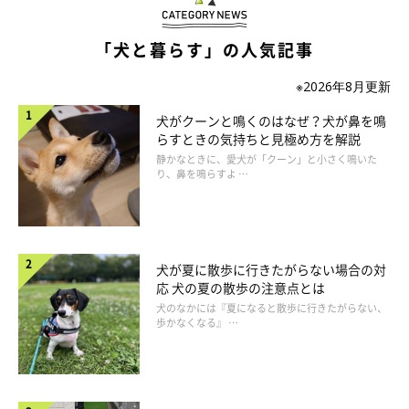
「犬と暮らす」の人気記事
※2026年8月更新
犬がクーンと鳴くのはなぜ？犬が鼻を鳴
らすときの気持ちと見極め方を解説
静かなときに、愛犬が「クーン」と小さく鳴いた
り、鼻を鳴らすよ …
犬が夏に散歩に行きたがらない場合の対
応 犬の夏の散歩の注意点とは
愛犬がリラックスしているときに行う
犬のなかには『夏になると散歩に行きたがらない、
歩かなくなる』 …
マッサージを行うタイミングは、愛犬が飼い主さんのそばに寄り
添ってきたときや寝る前など、リラックスしているときがベスト