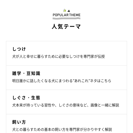
人気テーマ
しつけ
犬が人と幸せに暮らすために必要なしつけを専門家が伝授
雑学・豆知識
STEP 2. 耳のつけ根（耳門）に向かってゆっくりスライ
ドさせる
明日誰かに話したくなる犬にまつわる”あれこれ”ネタはこちら
しぐさ・生態
犬本来が持っている習性や、しぐさの意味など、画像と一緒に解説
飼い方
犬との暮らすための基本の飼い方を専門家が分かりやすく解説