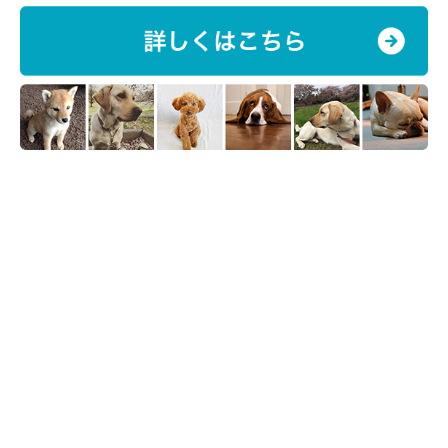
参考・写真／「いぬのきもち」2021年2月号『寒さでストレスがたまる、免
疫力が低下する……冬の“プチ不調”はツボマッサージでケアしよう』
まず、飼い主さんの足の間などで愛犬をあおむけにしてリラック
スさせましょう。指3本を天突に当て、ゆっくりと力を入れてい
き、2～3秒ほど押して刺激します。