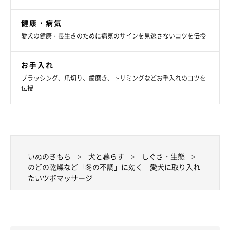
健康・病気
愛犬の健康・長生きのために病気のサインを見逃さないコツを伝授
お手入れ
ブラッシング、爪切り、歯磨き、トリミングなどお手入れのコツを
伝授
参考・写真／「いぬのきもち」2021年2月号『寒さでストレスがたまる、免
疫力が低下する……冬の“プチ不調”はツボマッサージでケアしよう』
いぬのきもち
犬と暮らす
しぐさ・生態
そのまま親指を耳門に向かってスライドしてマッサージ。耳門ま
のどの乾燥など「冬の不調」に効く 愛犬に取り入れ
で来たら、2～3秒押して刺激しましょう。
たいツボマッサージ
STEP1～2を6回繰り返します。