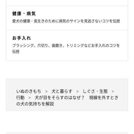
ることで、愛犬はより安心して過ごせるようになるでしょう。
健康・病気
犬が目をそらすしぐさは、必ずしも拒否の意味とは限らないよう
愛犬の健康・長生きのために病気のサインを見逃さないコツを伝授
です。行動の背景を理解し、愛犬とのコミュニケーションを深め
ていきたいですね。
お手入れ
ブラッシング、爪切り、歯磨き、トリミングなどお手入れのコツを
監修／いぬ・ねこのきもち獣医師相談室
伝授
文／いぬのきもちWeb編集室
※写真は「いぬのきもちアプリ」で投稿されたものです
※記事と写真に関連性がない場合もあります。
いぬのきもち
犬と暮らす
しぐさ・生態
行動
犬が目をそらすのはなぜ？ 視線を外すとき
の犬の気持ちを解説