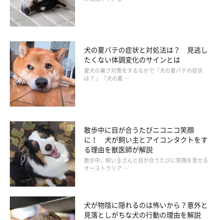
普段どおり元気で、遊びや食事にも問題がない場合は、視線を外
す行動は特に心配のないことが多いと考えられています。ただ
し、次のような様子が続くときには少し注意して観察してみまし
ょう。
犬の夏バテの症状と対処法は？ 見逃し
たくない体調変化のサインとは
愛犬の暑さ対策をするなかで『犬の夏バテの症状
① 触ろうとすると必ず顔をそらす
は？ 』『犬の夏 …
② 飼い主さんとの接触を避けるようになる
③ 元気や食欲も落ちている
散歩中に目が合うたびニコニコ笑顔
こうした変化が見られる場合には、体調や気分の変化が関係して
に！ 犬が飼い主とアイコンタクトをす
いる可能性もあります。
る理由を獣医師が解説
散歩中、飼い主さんと目が合うたびに笑顔を見せる
オーストラリア …
犬が物陰に隠れるのは怖いから？意外と
見落としがちな犬の行動の理由を解説