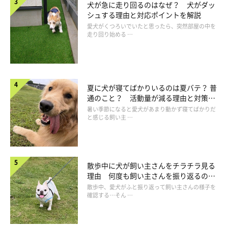
犬が急に走り回るのはなぜ？ 犬がダッ
シュする理由と対応ポイントを解説
愛犬がくつろいでいたと思ったら、突然部屋の中を
走り回り始める …
夏に犬が寝てばかりいるのは夏バテ？ 普
通のこと？ 活動量が減る理由と対策と
は
暑い季節になると愛犬があまり動かず寝てばかりだ
と感じる飼い主 …
散歩中に犬が飼い主さんをチラチラ見る
理由 何度も飼い主さんを振り返るのは
なぜ？
散歩中、愛犬がふと振り返って飼い主さんの様子を
心配しなくてよい場合と注意したい様子
確認する…そん …