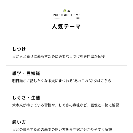
人気テーマ
しつけ
犬が人と幸せに暮らすために必要なしつけを専門家が伝授
雑学・豆知識
明日誰かに話したくなる犬にまつわる”あれこれ”ネタはこちら
いぬのきもち投稿写真ギャラリー
しぐさ・生態
愛犬が視線を外したときには、無理に目を合わせようとせず、そ
犬本来が持っている習性や、しぐさの意味など、画像と一緒に解説
のまま落ち着いた距離を保つことが大切です。やさしい声で話し
かけたり、ゆっくり近づいたりすることで、犬も安心しやすくな
飼い方
ると考えられています。また、日頃から穏やかな関わり方を続け
犬との暮らすための基本の飼い方を専門家が分かりやすく解説