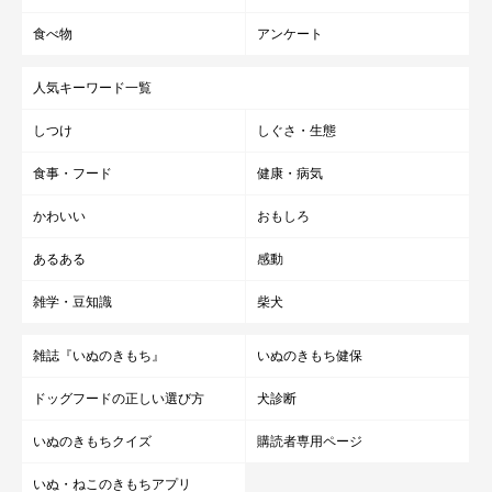
食べ物
アンケート
人気キーワード一覧
しつけ
しぐさ・生態
食事・フード
健康・病気
かわいい
おもしろ
あるある
感動
雑学・豆知識
柴犬
雑誌『いぬのきもち』
いぬのきもち健保
ドッグフードの正しい選び方
犬診断
いぬのきもちクイズ
購読者専用ページ
いぬ・ねこのきもちアプリ