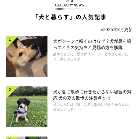
「犬と暮らす」の人気記事
※2026年8月更新
犬がクーンと鳴くのはなぜ？犬が鼻を鳴
らすときの気持ちと見極め方を解説
いぬのきもち投稿写真ギャラリー
静かなときに、愛犬が「クーン」と小さく鳴いた
り、鼻を鳴らすよ …
一方で、環境や状況によっては、少し緊張しているときに視線を
外すこともあるといわれています。例えば、急に近づかれたとき
や、叱られたあとなどに見られることがあります。こうした場面
犬が夏に散歩に行きたがらない場合の対
では、犬が自分を落ち着かせようとしている可能性も考えられま
応 犬の夏の散歩の注意点とは
す。
犬のなかには『夏になると散歩に行きたがらない、
歩かなくなる』 …
視線だけでなく、体を少しそらす、あくびをするなどの行動が一
緒に見られることもあるようです。