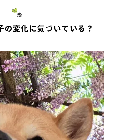
u
t
e
子の変化に気づいている？