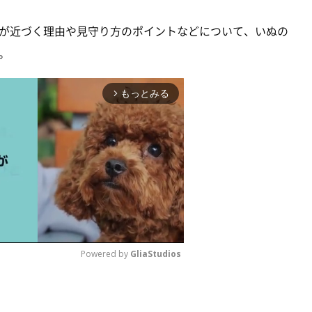
が近づく理由や見守り方のポイントなどについて、いぬの
。
もっとみる
arrow_forward_ios
Powered by 
GliaStudios
M