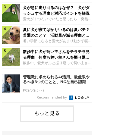
さんもいるかもしれません。今回は、犬が
らない、歩かなくなる』『暑い季節は散歩
クーンと鳴く理由や鼻鳴らしの背景、見極
犬が急に走り回るのはなぜ？ 犬がダ
の気配を察すると涼しい部屋から出ようと
め方と対応のポイントなどについて、いぬ
しない』など散歩に行きたがらないコもい
ッシュする理由と対応ポイントを解説
のきもち獣医師相談室の原 駿太朗先生に
るようです。愛犬の運動をさせてあげたい
愛犬がくつろいでいたと思ったら、突然部
伺いました。クーンと鳴くのはどんな気持
のに、散歩に行きたがらない。このような
屋の中を走り回り始める――そんな様子に
ち？いぬのきもち投稿写真ギャラリー犬が
場合はどう対応すればよいのでしょうか？
夏に犬が寝てばかりいるのは夏バテ？
驚いたことはありませんか？ 急な動きに
クーンと小さく鳴くときは、何らかの感情
「愛犬が夏に散歩に行きたがらない場合の
「何が起きているの？」と戸惑う飼い主さ
普通のこと？ 活動量が減る理由と対
を伝えようとしている場合があると考えら
対応」について、いぬのきもち獣医師相談
んも多いでしょう。落ち着いていたはずな
策とは
暑い季節になると愛犬があまり動かず寝て
れています。大
室の白山さとこ先生に聞きました。Q.夏に
のに、急にスイッチが入ったように見える
ばかりだと感じる飼い主さんはいません
犬の散歩に行くときの注意点は？ いぬの
と不安になることもあります。今回は、犬
散歩中に犬が飼い主さんをチラチラ見
か？その様子に、愛犬が夏バテで疲れてい
きもち投稿写真ギャラリーーー夏に愛犬と
が急に走り回る理由や見極め方などについ
るのか、元気がないのかなど不安に感じる
る理由 何度も飼い主さんを振り返る
散歩に行くときは、どのようなことに注意
て、いぬのきもち獣医師相談室の岡本りさ
方もいるのではないかと思います。 で
のはなぜ？
散歩中、愛犬がふと振り返って飼い主さん
をするとよい
先生に伺いました。犬が急に走り回るのは
は、犬が寝てばかりいるときに対処が必要
の様子を確認する…そんな場面に心当たり
よくある行動？いぬのきもち投稿写真ギャ
かを見極める方法はあるのでしょうか？
はありませんか？ 何度もチラチラ見られ
管理職に求められるAI活用。最低限や
ラリー犬が突然走り回る行動は、必ずしも
「犬の活動量が夏に減る理由と対策」につ
ると、「何か気になることがあるの？」
るべき3つのことと、NGな自己認識
珍しいものではないと考えられています。
いて、いぬのきもち獣医師相談室の山口み
「ちゃんと歩けているかな」と不安になる
体にたまったエ
き先生に話を聞きました。Q. 夏に犬の活
ことがあるかもしれません。愛犬が歩きな
PR(ビズヒント)
動量が減る理由は？ いぬのきもち投稿写
がら飼い主さんを振り返るしぐさには、ど
Recommended by
真ギャラリーーー夏に愛犬の活動量が減る
んな気持ちが隠れているのでしょうか。今
と感じる飼い主さんもいるようです。理由
回は、犬が散歩中に飼い主さんを確認する
としてどのようなこ
理由や注意すべきサインの見極めかた、対
もっと見る
応のポイントなどについて、いぬのきもち
獣医師相談室の原 駿太朗先生に伺いまし
た。振り返るのは「確認」や「安心」のサ
イン？いぬのきも