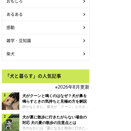
おもしろ
あるある
感動
雑学・豆知識
柴犬
「犬と暮らす」の人気記事
※2026年8月更新
犬がクーンと鳴くのはなぜ？犬が鼻を
鳴らすときの気持ちと見極め方を解説
静かなときに、愛犬が「クーン」と小さく
鳴いたり、鼻を鳴らすような音を出したり
犬が夏に散歩に行きたがらない場合の
することはありませんか？ 大きく吠える
わけではない分、「不安なの？それとも何
対応 犬の夏の散歩の注意点とは
かお願いしているの？」と気になる飼い主
犬のなかには『夏になると散歩に行きたが