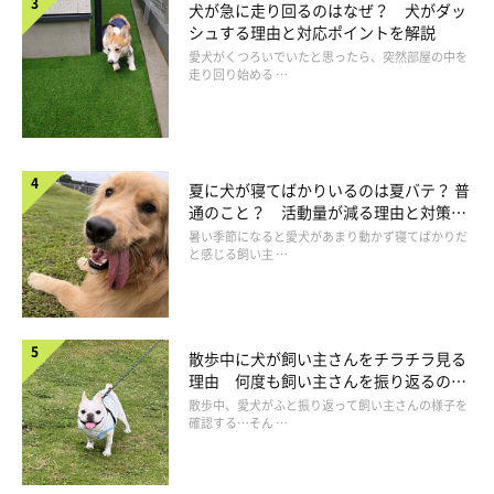
犬が急に走り回るのはなぜ？ 犬がダッ
いぬのきもち投稿写真ギャラリー
シュする理由と対応ポイントを解説
愛犬がくつろいでいたと思ったら、突然部屋の中を
布団に入ってくると、自分が一番信頼されているのではと思う飼
走り回り始める …
い主さんもいるかもしれません。しかし、これは順位づけのよう
な意味ではなく、そのとき最も落ち着ける環境を選んでいる可能
性があります。
夏に犬が寝てばかりいるのは夏バテ？ 普
通のこと？ 活動量が減る理由と対策と
たとえば、部屋の位置や室温、周囲の静けさなども影響するとさ
は
暑い季節になると愛犬があまり動かず寝てばかりだ
れています。ほかの家族の布団に行く日があっても、愛情が薄ま
と感じる飼い主 …
ったわけではないでしょう。
散歩中に犬が飼い主さんをチラチラ見る
理由 何度も飼い主さんを振り返るのは
なぜ？
散歩中、愛犬がふと振り返って飼い主さんの様子を
確認する…そん …