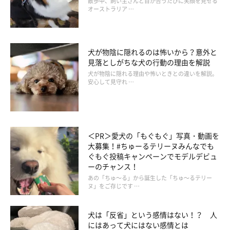
散歩中、飼い主さんと目が合うたびに笑顔を見せる
オーストラリア …
犬が物陰に隠れるのは怖いから？意外と
見落としがちな犬の行動の理由を解説
犬が物陰に隠れる理由や怖いときとの違いを解説。
安心して見守れ …
いぬのきもち投稿写真ギャラリー
＜PR＞愛犬の「もぐもぐ」写真・動画を
大募集！#ちゅーるテリーヌみんなでも
一緒に寝ることは安全面、衛生面などからもリスクがあることは
ぐもぐ投稿キャンペーンでモデルデビュ
ーのチャンス！
知っておきましょう。
あの「ちゅ～る」から誕生した「ちゅ～るテリー
特に小型犬の場合は、寝ている時に、気づかず圧迫してけがをさ
ヌ」をご存じです …
せてしまう恐れがあります。
また、心理面でも愛犬が一頭で寝床で寝られるよう自立をさせて
犬は「反省」という感情はない！？ 人
にはあって犬にはない感情とは
おくことは必要です。