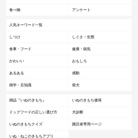
食べ物
アンケート
人気キーワード一覧
しつけ
しぐさ・生態
食事・フード
健康・病気
かわいい
おもしろ
あるある
感動
雑学・豆知識
柴犬
雑誌『いぬのきもち』
いぬのきもち健保
ドッグフードの正しい選び方
犬診断
いぬのきもちクイズ
購読者専用ページ
いぬ・ねこのきもちアプリ