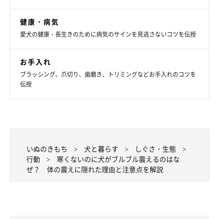
多くの場合、犬の震えは一時的なもので心配がいらないこともあ
ります。
健康・病気
愛犬の健康・長生きのために病気のサインを見逃さないコツを伝授
しかし、次のような様子が見られる場合は注意が必要とされてい
ます。
お手入れ
①震えが長時間続く
ブラッシング、爪切り、歯磨き、トリミングなどお手入れのコツを
②元気や食欲がない
伝授
③歩き方が普段と違う
④触られるのを嫌がる
このような症状がある場合には、体調の変化や痛みが関係してい
いぬのきもち
犬と暮らす
しぐさ・生態
る可能性も考えられます。気になる状態が続く場合は、早めに動
行動
寒くないのに犬がブルブル震えるのはな
物病院に相談しましょう。
ぜ？ 体の震えに隠れた理由と注意点を解説