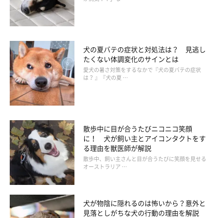
いぬのきもち投稿写真ギャラリー
犬の夏バテの症状と対処法は？ 見逃し
たくない体調変化のサインとは
愛犬の暑さ対策をするなかで『犬の夏バテの症状
震えは必ずしもネガティブな感情だけが原因とは限りません。犬
は？ 』『犬の夏 …
によっては、嬉しい気持ちや期待が高まったときにも体が震える
ことがあるとされています。
たとえば、散歩の準備をしているときや飼い主さんが帰宅したと
散歩中に目が合うたびニコニコ笑顔
きなどに見られることがあります。この場合は、尻尾を振る、体
に！ 犬が飼い主とアイコンタクトをす
を近づけるなど、楽しそうな様子が一緒に見られることが多いで
る理由を獣医師が解説
しょう。
散歩中、飼い主さんと目が合うたびに笑顔を見せる
オーストラリア …
そのため、震えが見られたときは、犬の全体の様子を合わせて観
察することが大切といわれています。
犬が物陰に隠れるのは怖いから？意外と
見落としがちな犬の行動の理由を解説