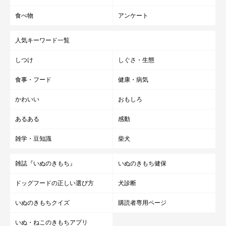
食べ物
アンケート
人気キーワード一覧
しつけ
しぐさ・生態
食事・フード
健康・病気
かわいい
おもしろ
あるある
感動
雑学・豆知識
柴犬
雑誌『いぬのきもち』
いぬのきもち健保
ドッグフードの正しい選び方
犬診断
いぬのきもちクイズ
購読者専用ページ
いぬ・ねこのきもちアプリ