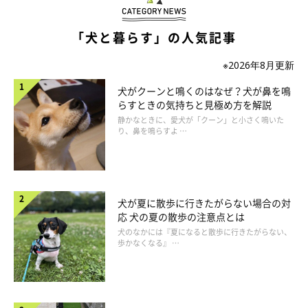
「犬と暮らす」の人気記事
※2026年8月更新
犬がクーンと鳴くのはなぜ？犬が鼻を鳴
らすときの気持ちと見極め方を解説
静かなときに、愛犬が「クーン」と小さく鳴いた
り、鼻を鳴らすよ …
いぬのきもち投稿写真ギャラリー
犬がブルブル震えるとき、不安や緊張が関係している場合もあり
犬が夏に散歩に行きたがらない場合の対
ます。
応 犬の夏の散歩の注意点とは
犬のなかには『夏になると散歩に行きたがらない、
歩かなくなる』 …
たとえば、次のような場面で見られることがあるでしょう。
①知らない場所に行ったとき
②大きな音を聞いたとき
③動物病院など慣れていない環境にいるとき