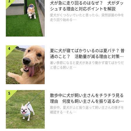
犬が急に走り回るのはなぜ？ 犬がダッ
シュする理由と対応ポイントを解説
このような状況では、犬が落ち着かず体を震わせることがあると
愛犬がくつろいでいたと思ったら、突然部屋の中を
走り回り始める …
いわれています。そのため、震えが見られたときは、周囲の環境
や直前の出来事を思い出してみることも大切です。
夏に犬が寝てばかりいるのは夏バテ？ 普
通のこと？ 活動量が減る理由と対策と
は
暑い季節になると愛犬があまり動かず寝てばかりだ
と感じる飼い主 …
散歩中に犬が飼い主さんをチラチラ見る
理由 何度も飼い主さんを振り返るのは
なぜ？
散歩中、愛犬がふと振り返って飼い主さんの様子を
確認する…そん …