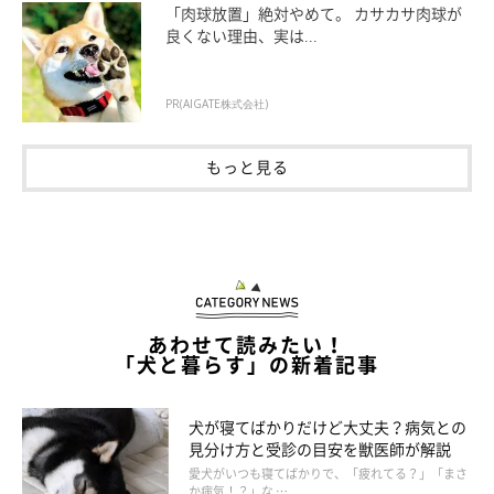
「肉球放置」絶対やめて。 カサカサ肉球が
良くない理由、実は...
興奮や嬉しさで震えることもある
PR(AIGATE株式会社)
もっと見る
あわせて読みたい！
「犬と暮らす」の新着記事
犬が寝てばかりだけど大丈夫？病気との
見分け方と受診の目安を獣医師が解説
愛犬がいつも寝てばかりで、「疲れてる？」「まさ
か病気！？」な …