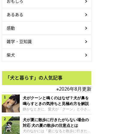
おもしろ
あるある
感動
雑学・豆知識
柴犬
「犬と暮らす」の人気記事
※2026年8月更新
犬がクーンと鳴くのはなぜ？犬が鼻を
鳴らすときの気持ちと見極め方を解説
静かなときに、愛犬が「クーン」と小さく
鳴いたり、鼻を鳴らすような音を出したり
犬が夏に散歩に行きたがらない場合の
することはありませんか？ 大きく吠える
わけではない分、「不安なの？それとも何
対応 犬の夏の散歩の注意点とは
かお願いしているの？」と気になる飼い主
犬のなかには『夏になると散歩に行きたが