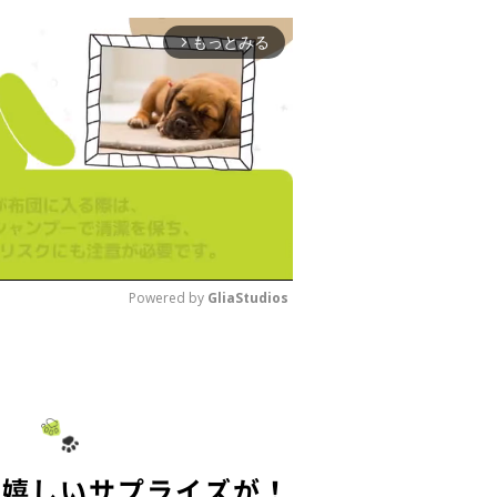
もっとみる
arrow_forward_ios
Powered by 
GliaStudios
M
u
t
e
、嬉しいサプライズが！