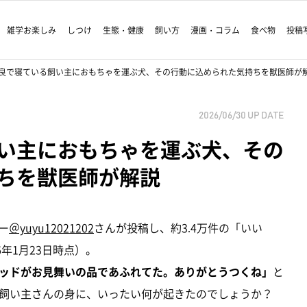
雑学お楽しみ
しつけ
生態・健康
飼い方
漫画・コラム
食べ物
投稿
良で寝ている飼い主におもちゃを運ぶ犬、その行動に込められた気持ちを獣医師が
2026/06/30
UP DATE
い主におもちゃを運ぶ犬、その
ちを獣医師が解説
ー
＠yuyu12021202
さんが投稿し、約3.4万件の「いい
年1月23日時点）。
ッドがお見舞いの品であふれてた。ありがとうつくね」
と
飼い主さんの身に、いったい何が起きたのでしょうか？