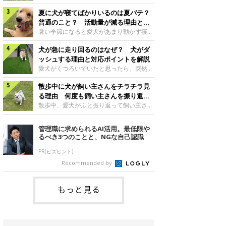
さんもいるかもしれません。今回は、犬が
らない、歩かなくなる』『暑い季節は散歩
クーンと鳴く理由や鼻鳴らしの背景、見極
夏に犬が寝てばかりいるのは夏バテ？
の気配を察すると涼しい部屋から出ようと
め方と対応のポイントなどについて、いぬ
しない』など散歩に行きたがらないコもい
普通のこと？ 活動量が減る理由と対
のきもち獣医師相談室の原 駿太朗先生に
るようです。愛犬の運動をさせてあげたい
策とは
暑い季節になると愛犬があまり動かず寝て
伺いました。クーンと鳴くのはどんな気持
のに、散歩に行きたがらない。このような
ばかりだと感じる飼い主さんはいません
ち？いぬのきもち投稿写真ギャラリー犬が
場合はどう対応すればよいのでしょうか？
犬が急に走り回るのはなぜ？ 犬がダ
か？その様子に、愛犬が夏バテで疲れてい
クーンと小さく鳴くときは、何らかの感情
「愛犬が夏に散歩に行きたがらない場合の
るのか、元気がないのかなど不安に感じる
ッシュする理由と対応ポイントを解説
を伝えようとしている場合があると考えら
対応」について、いぬのきもち獣医師相談
方もいるのではないかと思います。 で
愛犬がくつろいでいたと思ったら、突然部
れています。大
室の白山さとこ先生に聞きました。Q.夏に
は、犬が寝てばかりいるときに対処が必要
屋の中を走り回り始める――そんな様子に
犬の散歩に行くときの注意点は？ いぬの
かを見極める方法はあるのでしょうか？
散歩中に犬が飼い主さんをチラチラ見
驚いたことはありませんか？ 急な動きに
きもち投稿写真ギャラリーーー夏に愛犬と
「犬の活動量が夏に減る理由と対策」につ
「何が起きているの？」と戸惑う飼い主さ
る理由 何度も飼い主さんを振り返る
散歩に行くときは、どのようなことに注意
いて、いぬのきもち獣医師相談室の山口み
んも多いでしょう。落ち着いていたはずな
のはなぜ？
散歩中、愛犬がふと振り返って飼い主さん
をするとよい
き先生に話を聞きました。Q. 夏に犬の活
のに、急にスイッチが入ったように見える
の様子を確認する…そんな場面に心当たり
動量が減る理由は？ いぬのきもち投稿写
と不安になることもあります。今回は、犬
はありませんか？ 何度もチラチラ見られ
管理職に求められるAI活用。最低限や
真ギャラリーーー夏に愛犬の活動量が減る
が急に走り回る理由や見極め方などについ
ると、「何か気になることがあるの？」
るべき3つのことと、NGな自己認識
と感じる飼い主さんもいるようです。理由
て、いぬのきもち獣医師相談室の岡本りさ
「ちゃんと歩けているかな」と不安になる
としてどのようなこ
先生に伺いました。犬が急に走り回るのは
ことがあるかもしれません。愛犬が歩きな
PR(ビズヒント)
よくある行動？いぬのきもち投稿写真ギャ
がら飼い主さんを振り返るしぐさには、ど
Recommended by
ラリー犬が突然走り回る行動は、必ずしも
んな気持ちが隠れているのでしょうか。今
珍しいものではないと考えられています。
回は、犬が散歩中に飼い主さんを確認する
体にたまったエ
理由や注意すべきサインの見極めかた、対
もっと見る
応のポイントなどについて、いぬのきもち
獣医師相談室の原 駿太朗先生に伺いまし
た。振り返るのは「確認」や「安心」のサ
イン？いぬのきも