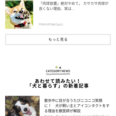
などの病気ですが、その他の臓器の病気の場合は呼吸数に特段問
「肉球放置」絶対やめて。 カサカサ肉球が
良くない理由、実は...
題が見られないことがほとんどです。体に痛みなどがある場合
は、震えや浅くて速い呼吸が見られることがありますが、全ての
パターンで通じるわけではありません。あくまでも、呼吸器系に
PR(AIGATE株式会社)
ついては問題がない、と理解するようにしましょう。
もっと見る
呼吸に変化が現れるときは、体か心どちらかに何らかの刺激があ
ったときですから、今は緊張してるのかな？今はリラックスして
るのかな？と、変化があれば気にしてあげると良いかもしれませ
ん。ちなみに愛犬が緊張して速い呼吸をしていたら、飼い主さん
は思いっきりリラックスした顔でゆっくり呼吸をしてみてくださ
あわせて読みたい！
い。あなたの愛犬はそれを見ているだけで、少しずつ緊張がほぐ
「犬と暮らす」の新着記事
れていくかもしれません。ぜひ、やってみて下さいね。
散歩中に目が合うたびニコニコ笑顔
に！ 犬が飼い主とアイコンタクトをす
る理由を獣医師が解説
文／動物看護士 木本 由季