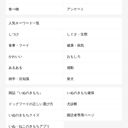
食べ物
アンケート
人気キーワード一覧
しつけ
しぐさ・生態
食事・フード
健康・病気
かわいい
おもしろ
あるある
感動
雑学・豆知識
柴犬
雑誌『いぬのきもち』
いぬのきもち健保
ドッグフードの正しい選び方
犬診断
いぬのきもちクイズ
購読者専用ページ
いぬ・ねこのきもちアプリ