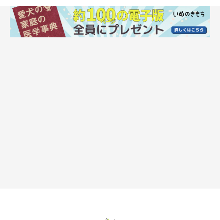
呼吸数を数えるのが1番ですが、そんなに長く犬がじっとしてい
られるわけではないので大体30秒間数えてその呼吸数を2倍しま
す。15秒間の数を4倍でも良いのですが、呼吸は心臓のリズムと
は違い一定ではないので、呼吸の間隔がやけに空いている時だけ
測っていると、1分間に10回も満たないくらいしか呼吸をしてい
ないと勘違いする原因になります。
1分間の呼吸数が30回以上になってしまっても、愛犬の様子が何
らいつもと変わらないのであれば特に心配する必要はありませ
ん。異常に速い呼吸は100回/分を超えることもあるので、40
回、50回程度であるからといって異常というわけではないでしょ
う。ただし、呼吸数だけではなく、愛犬の様子を十分観察して判
断してください。
じっとしているなら目視で