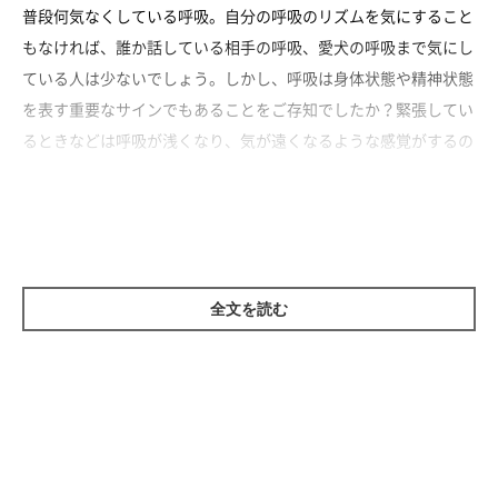
普段何気なくしている呼吸。自分の呼吸のリズムを気にすること
もなければ、誰か話している相手の呼吸、愛犬の呼吸まで気にし
ている人は少ないでしょう。しかし、呼吸は身体状態や精神状態
を表す重要なサインでもあることをご存知でしたか？緊張してい
るときなどは呼吸が浅くなり、気が遠くなるような感覚がするの
は、呼吸が精神状態に左右されているからなのです。愛犬の正常
な呼吸数を知って、今体がどんな状態なのか、心がどんな状態な
のかを汲みとれるようになってみませんか？
全文を読む
速い、遅いにも、様々なパターンが
呼吸が遅いときは心が落ち着いているだとか、速いときは緊張し
ているだとかは間違ってはいるわけではありませんが、呼吸の速
さに変化が出る理由は実に様々です。夏場、散歩中にハアハア速
い呼吸をするのは緊張しているからではないですよね。体内の熱