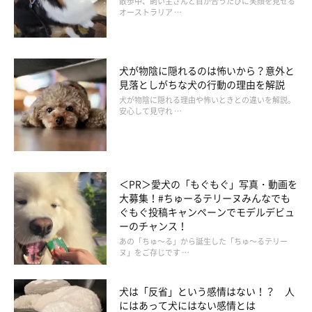
散歩中、飼い主さんと目が合うたびに笑顔を見せる
オーストラリア …
犬が物陰に隠れるのは怖いから？意外と
見落としがちな犬の行動の理由を解説
犬が物陰に隠れる理由や怖いときとの違いを解説。
安心して見守れ …
＜PR＞愛犬の「もぐもぐ」写真・動画を
大募集！#ちゅーるテリーヌみんなでも
ぐもぐ投稿キャンペーンでモデルデビュ
ーのチャンス！
あの「ちゅ～る」から誕生した「ちゅ～るテリー
ヌ」をご存じです …
犬は「反省」という感情はない！？ 人
にはあって犬にはない感情とは