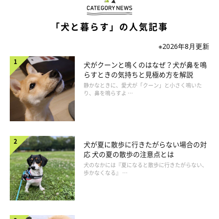
呼吸数の測り方は、愛犬がじっとしているときは目視で腹部のふ
「犬と暮らす」の人気記事
くらみを数えましょう。その際、時計を見ることができないので
タイマーをかけるか、しばらく秒針を見て1秒の感覚をつかんで
※2026年8月更新
から、頭の中で30秒数えると良いでしょう。
犬がクーンと鳴くのはなぜ？犬が鼻を鳴
らすときの気持ちと見極め方を解説
じっとしていないときは、四つ足で起立し、胸部を優しく両手で
静かなときに、愛犬が「クーン」と小さく鳴いた
包むようにして触れると、呼吸のたびに肋骨が広がるのを感じる
り、鼻を鳴らすよ …
のでその回数を数えると良いです。この時に頼りになるのは手の
感覚なので、目は時計を見てしまって構いません。しかし、テー
ブルや椅子の上など高いところに立たせて測っているのであれ
犬が夏に散歩に行きたがらない場合の対
ば、落下する危険があるので少しでも危ない動きをしたように感
応 犬の夏の散歩の注意点とは
じたら、時計から目を離し愛犬の状態をよく見てあげましょう。
犬のなかには『夏になると散歩に行きたがらない、
歩かなくなる』 …
2人で測れるのであれば、1人は呼吸、1人は時間で、肩を叩くな
どして時間を知らせてあげると良いでしょう。