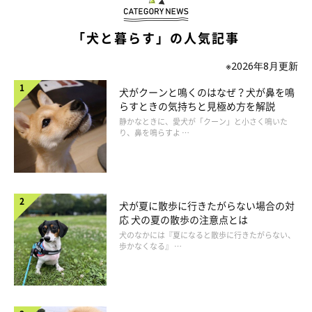
getty
「犬と暮らす」の人気記事
高温多湿の場所にいたり、直射日光を浴び続けたりすると、体温
※2026年8月更新
が急上昇して呼吸だけでは体温調節が追い付かなくなってしま
い、
熱中症
になる恐れがあります。
犬がクーンと鳴くのはなぜ？犬が鼻を鳴
らすときの気持ちと見極め方を解説
静かなときに、愛犬が「クーン」と小さく鳴いた
り、鼻を鳴らすよ …
原因3：痛みなどが伴っている場合
たとえば、
椎間板ヘルニアや骨折などの急な痛み
により、突然足
犬が夏に散歩に行きたがらない場合の対
応 犬の夏の散歩の注意点とは
腰が立たずに動けなくなってしまうケースもあります。
犬のなかには『夏になると散歩に行きたがらない、
歩かなくなる』 …