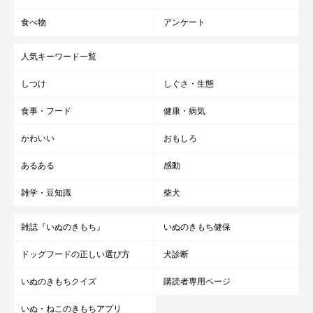
食べ物
アンケート
人気キーワード一覧
しつけ
しぐさ・生態
食事・フード
健康・病気
かわいい
おもしろ
あるある
感動
雑学・豆知識
柴犬
雑誌『いぬのきもち』
いぬのきもち健保
ドッグフードの正しい選び方
犬診断
いぬのきもちクイズ
購読者専用ページ
いぬ・ねこのきもちアプリ