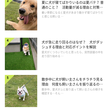
夏に犬が寝てばかりいるのは夏バテ？ 普
通のこと？ 活動量が減る理由と対策と
は
暑い季節になると愛犬があまり動かず寝てばかりだ
と感じる飼い主 …
犬が急に走り回るのはなぜ？ 犬がダッ
シュする理由と対応ポイントを解説
愛犬がくつろいでいたと思ったら、突然部屋の中を
走り回り始める …
原因4：もともと病気をもっていた場合
散歩中に犬が飼い主さんをチラチラ見る
理由 何度も飼い主さんを振り返るのは
なぜ？
散歩中、愛犬がふと振り返って飼い主さんの様子を
確認する…そん …