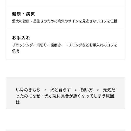
横になったまま動けない
健康・病気
愛犬の健康・長生きのために病気のサインを見逃さないコツを伝授
などといった症状は、異変のサイン。こうした様子を見ると、犬
お手入れ
がいつもと違う状態で具合が悪いと、飼い主さんも感じられるで
ブラッシング、爪切り、歯磨き、トリミングなどお手入れのコツを
しょう。
伝授
いぬのきもち
犬と暮らす
飼い方
元気だ
ったのになぜ…犬が急に具合が悪くなってしまう原因
は