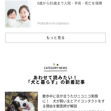
0歳から85歳まで入院・手術・死亡を保障
PR(愛知県共済生活協同組合)
もっと見る
getty
以前から病気をもっている犬の場合、それが急に悪化することも
考えられるでしょう。たとえば……
あわせて読みたい！
「犬と暮らす」の新着記事
「もともと心臓の病気を患っている犬で、そこから肺に水が溜ま
ってしまい、『肺水腫』になってしまった」
散歩中に目が合うたびニコニコ笑顔
に！ 犬が飼い主とアイコンタクトをす
「腹腔内に腫瘤があって、突然破裂して腹腔内で出血した」
る理由を獣医師が解説