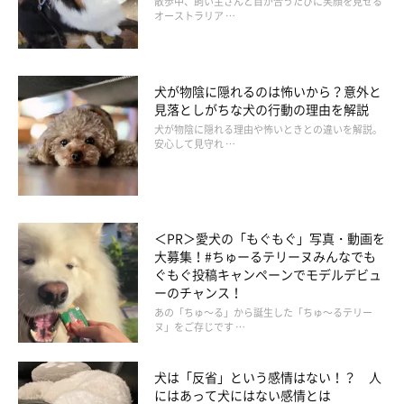
散歩中、飼い主さんと目が合うたびに笑顔を見せる
オーストラリア …
など。
犬が物陰に隠れるのは怖いから？意外と
見落としがちな犬の行動の理由を解説
上記で紹介した原因以外にも、愛犬の具合が急に悪くなってしま
犬が物陰に隠れる理由や怖いときとの違いを解説。
安心して見守れ …
うこともあると思います。あくまで一例として考えてください。
＜PR＞愛犬の「もぐもぐ」写真・動画を
大募集！#ちゅーるテリーヌみんなでも
ぐもぐ投稿キャンペーンでモデルデビュ
ーのチャンス！
あの「ちゅ～る」から誕生した「ちゅ～るテリー
ヌ」をご存じです …
犬は「反省」という感情はない！？ 人
にはあって犬にはない感情とは