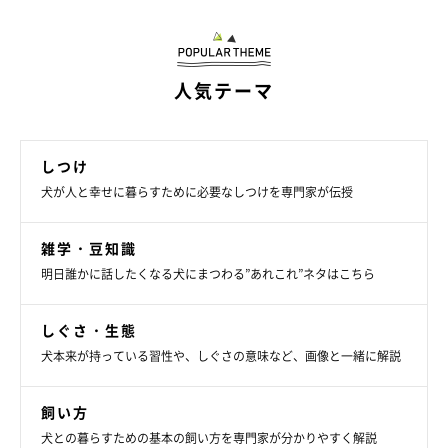
getty
人気テーマ
飼い主さんとしては、「愛犬がどんな様子だと一刻を争う状況な
のか」は気になると思います。
しつけ
状況にもよりますが、たとえば……
犬が人と幸せに暮らすために必要なしつけを専門家が伝授
荒い息
雑学・豆知識
大量のよだれ
明日誰かに話したくなる犬にまつわる”あれこれ”ネタはこちら
苦しそうな呼吸
しぐさ・生態
意識が混濁している
犬本来が持っている習性や、しぐさの意味など、画像と一緒に解説
頻繁な嘔吐や下痢
飼い方
犬との暮らすための基本の飼い方を専門家が分かりやすく解説
足腰が立たない