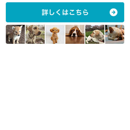
（監修：いぬのきもち・ねこのきもち獣医師相談室 担当獣医
師）
取材・文／Honoka