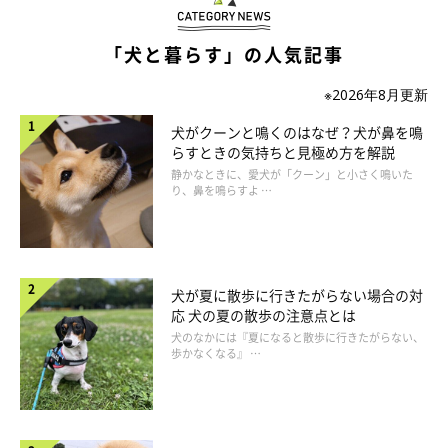
「犬と暮らす」の人気記事
いぬのきもち投稿写真ギャラリー
※2026年8月更新
犬がクーンと鳴くのはなぜ？犬が鼻を鳴
「骨の形のおやつ。夜、興奮して噛んだり穴を掘るしぐさ
らすときの気持ちと見極め方を解説
が激しかったのですが、おやつを与えると一心不乱にガジ
静かなときに、愛犬が「クーン」と小さく鳴いた
り、鼻を鳴らすよ …
ガジ食べて落ち着きます」
「トイレトレイのカバーです。トイレシーツをビリビリに
してしまうので」
犬が夏に散歩に行きたがらない場合の対
「スリングバック。両手が空いて非常に楽」
応 犬の夏の散歩の注意点とは
犬のなかには『夏になると散歩に行きたがらない、
「えさが出てくる知育おもちゃ」
歩かなくなる』 …
「歯の生え変わり時期で痒いから、ガジガジできるやつ」
「大きなぬいぐるみ。今の愛犬より大きい！ 日々振り回