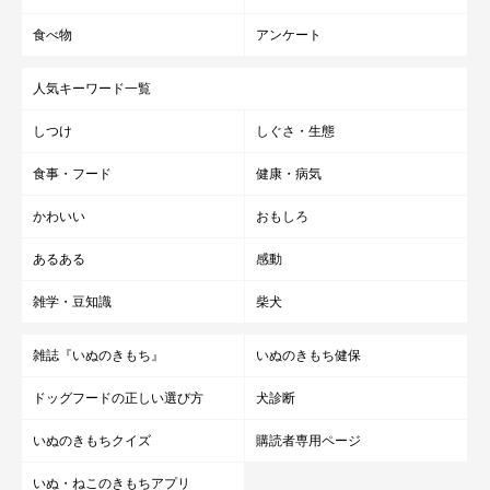
文／雨宮カイ
食べ物
アンケート
人気キーワード一覧
しつけ
しぐさ・生態
食事・フード
健康・病気
かわいい
おもしろ
あるある
感動
雑学・豆知識
柴犬
雑誌『いぬのきもち』
いぬのきもち健保
ドッグフードの正しい選び方
犬診断
いぬのきもちクイズ
購読者専用ページ
いぬ・ねこのきもちアプリ