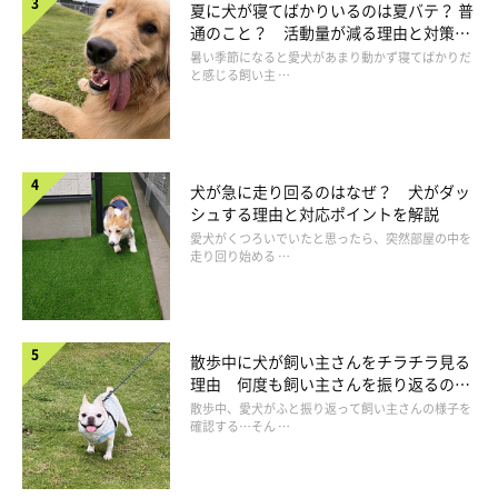
夏に犬が寝てばかりいるのは夏バテ？ 普
しつつ、枕にして寝ている」
通のこと？ 活動量が減る理由と対策と
は
暑い季節になると愛犬があまり動かず寝てばかりだ
と感じる飼い主 …
やんちゃで元気いっぱいな時期でもあることから、頑丈なおもち
ゃや、長い時間噛んでいられるようなガムなどのおやつ、と回答
した飼い主さんが多い印象でした。
犬が急に走り回るのはなぜ？ 犬がダッ
シュする理由と対応ポイントを解説
愛犬がくつろいでいたと思ったら、突然部屋の中を
走り回り始める …
散歩中に犬が飼い主さんをチラチラ見る
理由 何度も飼い主さんを振り返るのは
なぜ？
散歩中、愛犬がふと振り返って飼い主さんの様子を
確認する…そん …