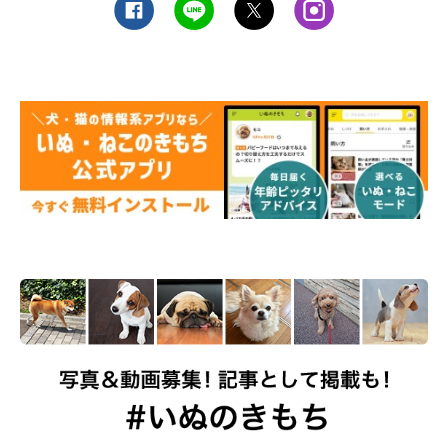
「毛布です。温度調節ができにくくなるため毛布があると
温まるし、愛犬が丸めてクッションにして寝てたりしてい
ます」
「保湿保温できる毛布。1日の気温変化に対応できるし、
気持ちとさそうに使ってくれる」
「お漏らしのためのオムツとサスペンダー…」
「低反発のクッション。日中、寝ることが多くなり、その
上で寝てると体が楽な感じがします」
「おいしいごはんと薬を飲みやすいおやつ」
「柔らかめのおやつ」
「歩けなくなると思い、犬用のバギーを買いましたが、使
うことなく今も散歩ができています」