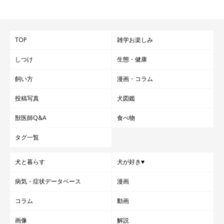
TOP
雑学お楽しみ
いぬのきもち投稿写真ギャラリー
しつけ
生態・健康
子犬・成犬・シニア犬別に見ていくと、「買ってよかったな」と
飼い方
漫画・コラム
思えるものの傾向が少し違うようですね。
投稿写真
犬図鑑
獣医師Q&A
食べ物
みなさんは最近、「愛犬のために買ってよかった」と思えるよう
なものと出会えましたか？
タグ一覧
犬と暮らす
犬が好き♥
『いぬのきもちWEB MAGAZINEアンケート 愛犬との生活につい
病気・症状データベース
漫画
て』
コラム
動画
※写真は「いぬ・ねこのきもちアプリ」で投稿されたものです。
※記事と写真に関連性はありませんので予めご了承ください。
画像
解説