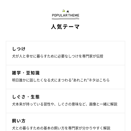
人気テーマ
しつけ
犬が人と幸せに暮らすために必要なしつけを専門家が伝授
いぬのきもち投稿写真ギャラリー
雑学・豆知識
明日誰かに話したくなる犬にまつわる”あれこれ”ネタはこちら
「ペットの見守りカメラ。安いのに画質も十分で、留守
中、好きな時間に見守れて安心だった」
しぐさ・生態
「リュック付きのハーネス。かわいいし便利だしすごく似
犬本来が持っている習性や、しぐさの意味など、画像と一緒に解説
合ってる」
飼い方
「あったかくて厚みのあるモフモフなベット。日中陽の当
たる場所に置くと日向ぼっこしながら寝ています」
犬との暮らすための基本の飼い方を専門家が分かりやすく解説