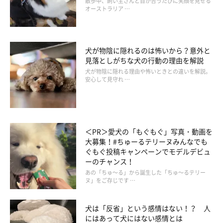
散歩中、飼い主さんと目が合うたびに笑顔を見せる
オーストラリア …
犬が物陰に隠れるのは怖いから？意外と
見落としがちな犬の行動の理由を解説
犬が物陰に隠れる理由や怖いときとの違いを解説。
安心して見守れ …
いぬのきもち投稿写真ギャラリー
続いて、いま現在「成犬」を飼っている飼い主さんの回答を見て
いきます。
＜PR＞愛犬の「もぐもぐ」写真・動画を
大募集！#ちゅーるテリーヌみんなでも
ぐもぐ投稿キャンペーンでモデルデビュ
ーのチャンス！
「お散歩のときに首輪やハーネスにつけるライト」
あの「ちゅ～る」から誕生した「ちゅ～るテリー
ヌ」をご存じです …
「大きいトイレを買ってからはみ出してすることがなくな
った」
犬は「反省」という感情はない！？ 人
にはあって犬にはない感情とは