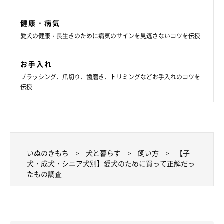
「水飲みのお皿。高さがあり、飲みやすそうに飲んでくれ
健康・病気
た」
愛犬の健康・長生きのために病気のサインを見逃さないコツを伝授
「最近犬の誕生日にハードタイプの大きなコングを買いま
した。ほかのオモチャはすべて破壊されましたが、コング
お手入れ
は大丈夫です♫ フードやおやつを上手に食べますよ」
ブラッシング、爪切り、歯磨き、トリミングなどお手入れのコツを
伝授
愛犬の成長に合わせて、ベッドを買い直したという声や、お出か
けに便利なグッズを買ってみた、などという声が見られました♪
いぬのきもち
犬と暮らす
飼い方
【子
犬・成犬・シニア犬別】愛犬のために買って正解だっ
たもの調査