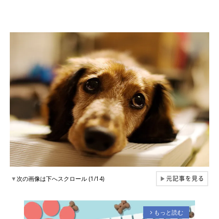
元記事を見る
▼
次の画像は下へスクロール (1/14)
▶
もっと読む
arrow_forward_ios