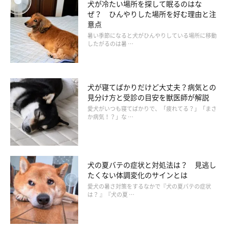
犬が冷たい場所を探して眠るのはな
ぜ？ ひんやりした場所を好む理由と注
意点
暑い季節になると犬がひんやりしている場所に移動
したがるのは暑 …
犬が寝てばかりだけど大丈夫？病気との
見分け方と受診の目安を獣医師が解説
愛犬がいつも寝てばかりで、「疲れてる？」「まさ
か病気！？」な …
犬の夏バテの症状と対処法は？ 見逃し
たくない体調変化のサインとは
愛犬の暑さ対策をするなかで『犬の夏バテの症状
は？ 』『犬の夏 …