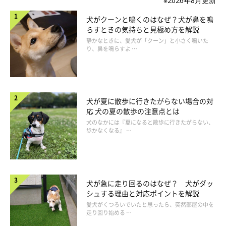
※2026年8月更新
犬がクーンと鳴くのはなぜ？犬が鼻を鳴
らすときの気持ちと見極め方を解説
静かなときに、愛犬が「クーン」と小さく鳴いた
り、鼻を鳴らすよ …
犬が夏に散歩に行きたがらない場合の対
応 犬の夏の散歩の注意点とは
犬のなかには『夏になると散歩に行きたがらない、
歩かなくなる』 …
犬が急に走り回るのはなぜ？ 犬がダッ
シュする理由と対応ポイントを解説
愛犬がくつろいでいたと思ったら、突然部屋の中を
走り回り始める …