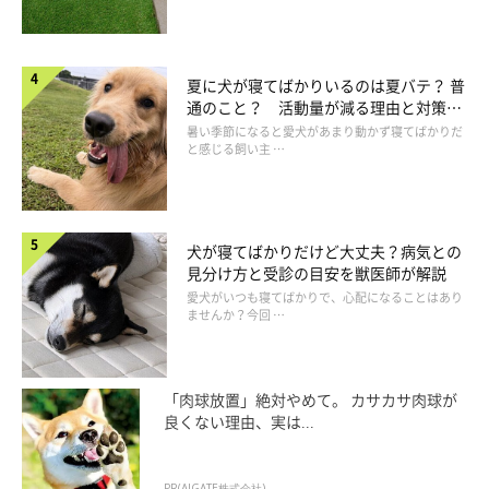
夏に犬が寝てばかりいるのは夏バテ？ 普
通のこと？ 活動量が減る理由と対策と
は
暑い季節になると愛犬があまり動かず寝てばかりだ
と感じる飼い主 …
犬が寝てばかりだけど大丈夫？病気との
見分け方と受診の目安を獣医師が解説
愛犬がいつも寝てばかりで、心配になることはあり
ませんか？今回 …
「肉球放置」絶対やめて。 カサカサ肉球が
良くない理由、実は...
PR(AIGATE株式会社)