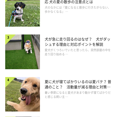
応 犬の夏の散歩の注意点とは
犬のなかには『夏になると散歩に行きたがらない、
歩かなくなる』 …
犬が急に走り回るのはなぜ？ 犬がダッ
シュする理由と対応ポイントを解説
愛犬がくつろいでいたと思ったら、突然部屋の中を
走り回り始める …
夏に犬が寝てばかりいるのは夏バテ？ 普
通のこと？ 活動量が減る理由と対策と
は
暑い季節になると愛犬があまり動かず寝てばかりだ
と感じる飼い主 …