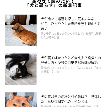
あわせて読みたい！
「犬と暮らす」の新着記事
犬が冷たい場所を探して眠るのはな
ぜ？ ひんやりした場所を好む理由と注
意点
暑い季節になると犬がひんやりしている場所に移動
したがるのは暑 …
犬が寝てばかりだけど大丈夫？病気との
見分け方と受診の目安を獣医師が解説
愛犬がいつも寝てばかりで、「疲れてる？」「まさ
か病気！？」な …
犬の夏バテの症状と対処法は？ 見逃し
たくない体調変化のサインとは
愛犬の暑さ対策をするなかで『犬の夏バテの症状