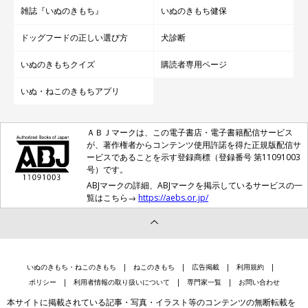
雑誌『いぬのきもち』
いぬのきもち健保
ドッグフードの正しい選び方
犬診断
いぬのきもちクイズ
購読者専用ページ
いぬ・ねこのきもちアプリ
ＡＢＪマークは、この電子書店・電子書籍配信サービス
が、著作権者からコンテンツ使用許諾を得た正規版配信サ
ービスであることを示す登録商標（登録番号 第11091003
号）です。
ABJマークの詳細、ABJマークを掲示しているサービスの一
覧はこちら→
https://aebs.or.jp/
いぬのきもち・ねこのきもち
ねこのきもち
広告掲載
利用規約
ポリシー
利用者情報の取り扱いについて
専門家一覧
お問い合わせ
本サイトに掲載されている記事・写真・イラスト等のコンテンツの無断転載を